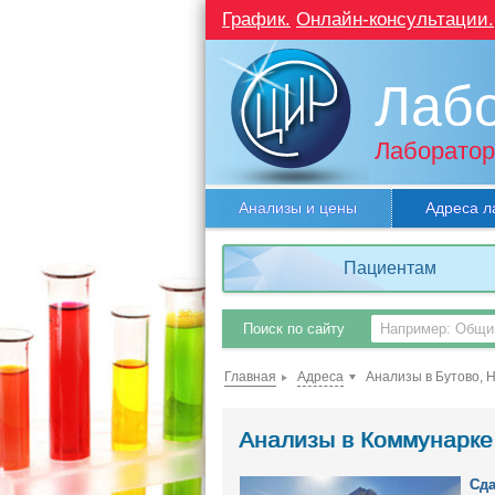
График.
Онлайн-консультации.
Лаб
Лаборатор
Анализы и цены
Адреса л
Пациентам
Поиск по сайту
Главная
Адреса
Анализы в Бутово, 
Анализы в Коммунарке
Сда