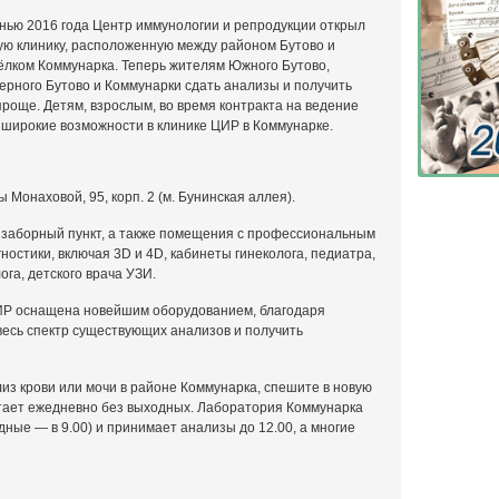
нью 2016 года Центр иммунологии и репродукции открыл
ую клинику, расположенную между районом Бутово и
ёлком Коммунарка. Теперь жителям Южного Бутово,
ерного Бутово и Коммунарки сдать анализы и получить
проще. Детям, взрослым, во время контракта на ведение
 широкие возможности в клинике ЦИР в Коммунарке.
 Монаховой, 95, корп. 2 (м. Бунинская аллея).
 заборный пункт, а также помещения с профессиональным
остики, включая 3D и 4D, кабинеты гинеколога, педиатра,
ога, детского врача УЗИ.
ИР оснащена новейшим оборудованием, благодаря
весь спектр существующих анализов и получить
из крови или мочи в районе Коммунарка, спешите в новую
тает ежедневно без выходных. Лаборатория Коммунарка
одные — в 9.00) и принимает анализы до 12.00, а многие