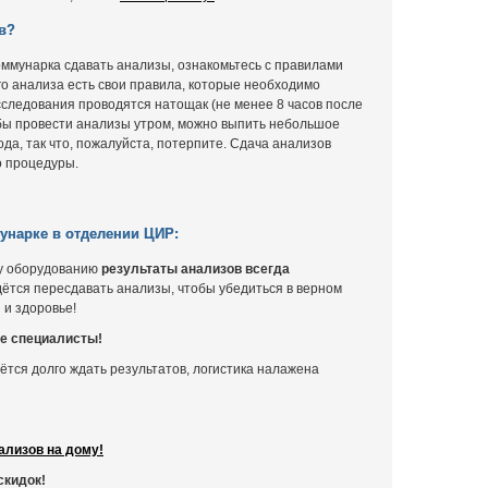
в?
ммунарка сдавать анализы, ознакомьтесь с правилами
ого анализа есть свои правила, которые необходимо
сследования проводятся натощак (не менее 8 часов после
обы провести анализы утром, можно выпить небольшое
ода, так что, пожалуйста, потерпите. Сдача анализов
о процедуры.
унарке в отделении ЦИР:
у оборудованию
результаты анализов всегда
ётся пересдавать анализы, чтобы убедиться в верном
 и здоровье!
е специалисты!
ётся долго ждать результатов, логистика налажена
ализов на дому!
скидок!