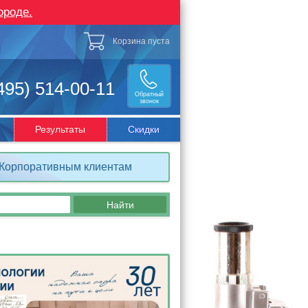
ороде.
Корзина пуста
495) 514-00-11
Обратный
звонок
Результаты
Скидки
Корпоративным клиентам