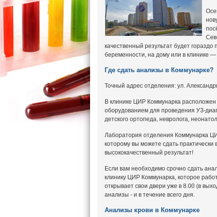
Осе
нов
пос
Сев
качественный результат будет гораздо 
беременности, на дому или в клинике —
Где сдать анализы в Коммунарке?
Точный адрес отделения: ул. Александры
В клинике ЦИР Коммунарка расположен
оборудованием для проведения УЗ-диагн
детского ортопеда, невролога, неонатол
Лаборатория отделения Коммунарка Ц
которому вы можете сдать практически 
высококачественный результат!
Если вам необходимо срочно сдать анал
клинику ЦИР Коммунарка, которое рабо
открывает свои двери уже в 8.00 (в вых
анализы - и в течение всего дня.
Анализы крови в Коммунарке