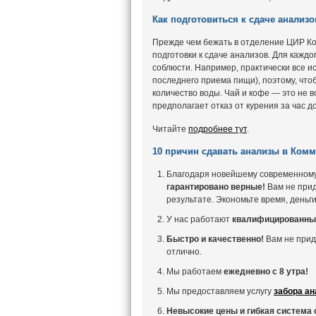
Как подготовиться к сдаче анализо
Прежде чем бежать в отделение ЦИР Ко
подготовки к сдаче анализов. Для кажд
соблюсти. Например, практически все и
последнего приема пищи), поэтому, чт
количество воды. Чай и кофе — это не в
предполагает отказ от курения за час д
Читайте
подробнее тут
.
10 причин сдавать анализы в Комм
Благодаря новейшему современном
гарантировано верные!
Вам не прид
результате. Экономьте время, деньги
У нас работают
квалифицированны
Быстро и качественно!
Вам не прид
отлично.
Мы работаем
ежедневно с 8 утра!
Мы предоставляем услугу
забора ан
Невысокие цены и гибкая система 