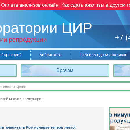
Оплата анализов онлайн.
Как сдать анализы в другом г
оратории ЦИР
+7 (
ии репродукции
абораторий
Библиотека
Правила сдачи анализов
Врачам
Новой Москве, Коммунарке
ть анализы в Коммунарке теперь легко!