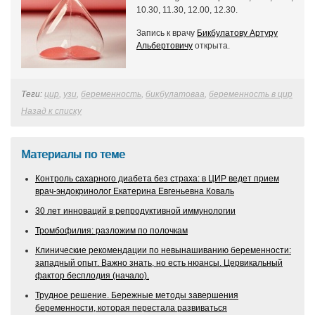
10.30, 11.30, 12.00, 12.30.
Запись к врачу
Бикбулатову Артуру
Альбертовичу
открыта.
Теги:
цир
,
узи
,
беременность
,
бикбулатоваа
,
беременность в цир
Назад к списку
Материалы по теме
Контроль сахарного диабета без страха: в ЦИР ведет прием
врач-эндокринолог Екатерина Евгеньевна Коваль
30 лет инноваций в репродуктивной иммунологии
Тромбофилия: разложим по полочкам
Клинические рекомендации по невынашиванию беременности:
западный опыт. Важно знать, но есть нюансы. Цервикальный
фактор бесплодия (начало).
Трудное решение. Бережные методы завершения
беременности, которая перестала развиваться