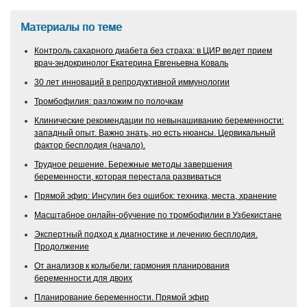
Материалы по теме
Контроль сахарного диабета без страха: в ЦИР ведет прием
врач-эндокринолог Екатерина Евгеньевна Коваль
30 лет инноваций в репродуктивной иммунологии
Тромбофилия: разложим по полочкам
Клинические рекомендации по невынашиванию беременности:
западный опыт. Важно знать, но есть нюансы. Цервикальный
фактор бесплодия (начало).
Трудное решение. Бережные методы завершения
беременности, которая перестала развиваться
Прямой эфир: Инсулин без ошибок: техника, места, хранение
Масштабное онлайн-обучение по тромбофилии в Узбекистане
Экспертный подход к диагностике и лечению бесплодия.
Продолжение
От анализов к колыбели: гармония планирования
беременности для двоих
Планирование беременности. Прямой эфир