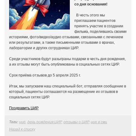
со дня основания!
В честь этого мы
приглашаем пациентов
принять участие в создании
фильма, поделившись своими
историями, фото/видео/аудио отзывами, связанными с лечением
или результатами, а также письменными отзывами о врачах,
лаборатории и других сотрудниках ЦИР.
Среди участников будут разыграны подарки в честь дня рождения,
а их отзывы могут быть опубликованы в социальных сетях ЦИР.
Срок приёма отзывов до 5 апреля 2025 г.
Итак, мы запускаем наш специальный бот, отправляя сообщение в
который, пациенты соглашаются на размещение их отзывов в
социальных сетях ЦИР.
Поздравить ЦИР
Теги:
цир
,
день рождения ЦИР
,
отзывы о ЦИР
,
цир в сми
Назад к списку