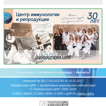
Previous
Next
Лаборатории ЦИР
О компании
Сертификаты и награды
Контакты
Лицензия № ЛО-77-01-013791 от 24.01.2017
Лаборатории ЦИР — независимые медицинские лаборатории
© «Лаборатории ЦИР» 2006–2026
© ООО «КИиР»; © ООО «КИР»; © ООО «ЦИР-П»
Карта сайта