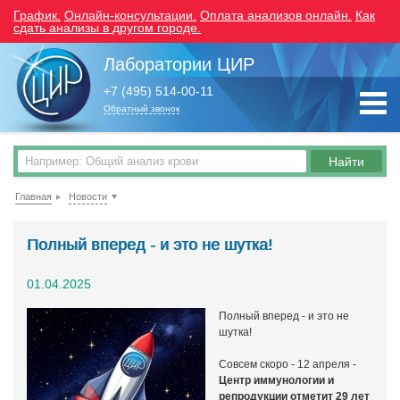
График.
Онлайн-консультации.
Оплата анализов онлайн.
Как
сдать анализы в другом городе.
Лаборатории ЦИР
+7 (495) 514-00-11
Обратный звонок
Главная
Новости
Полный вперед - и это не шутка!
01.04.2025
Полный вперед - и это не
шутка!
Совсем скоро - 12 апреля -
Центр иммунологии и
репродукции отметит 29 лет