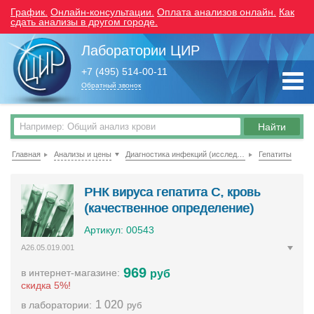
График.
Онлайн-консультации.
Оплата анализов онлайн.
Как
сдать анализы в другом городе.
Лаборатории ЦИР
+7 (495) 514-00-11
Обратный звонок
Главная
Анализы и цены
Диагностика инфекций (исследование крови)
Гепатиты
РНК вируса гепатита С, кровь
(качественное определение)
Артикул: 00543
A26.05.019.001
969
в интернет-магазине:
руб
скидка 5%!
1 020
в лаборатории:
руб