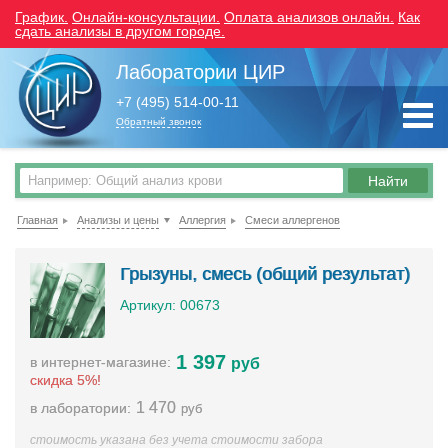
График.
Онлайн-консультации.
Оплата анализов онлайн.
Как
сдать анализы в другом городе.
Лаборатории ЦИР
+7 (495) 514-00-11
Обратный звонок
Главная
Анализы и цены
Аллергия
Смеси аллергенов
Грызуны, смесь (общий результат)
Артикул: 00673
1 397
в интернет-магазине:
руб
скидка 5%!
1 470
в лаборатории:
руб
стоимость указана без учета стоимости забора