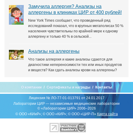
Замучила аллергия? Анализы на
аллергены в клиниках ЦИР от 400 рублей!
New York Times сообщает, что проведенный ряд
исследований показал, что в крупных мегаполисах 50 %
населения чувствительны по крайней мере к одному
аллергену и только 40 % в сельской...
Анализы на аллергены
Что такое аллергия и какие анализы сдаются для
диагностики непереносимости тех или иных продуктов
и веществ? Как сдать анализы крови на аллергены?
О компании
Сертификаты и награды
Контакты
Лицензия № ЛО-77-01-013791 от 24.01.2017
Лаборатории ЦИР — независимые медицинские лаборатории
© «Лаборатории ЦИР» 2006–2026
© ООО «КИиР»; © ООО «КИР»; © ООО «ЦИР-П»
Карта сайта