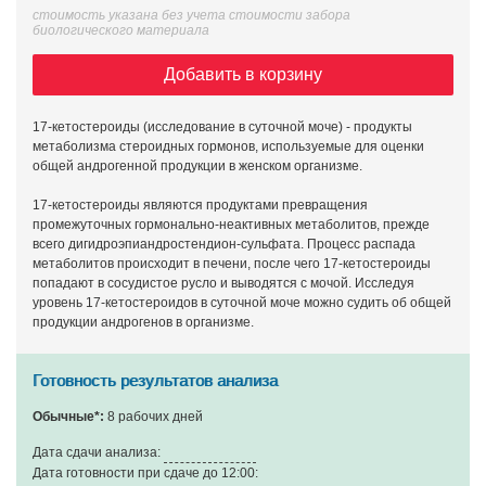
стоимость указана без учета стоимости забора
биологического материала
Добавить в корзину
17-кетостероиды (исследование в суточной моче) - продукты
метаболизма стероидных гормонов, используемые для оценки
общей андрогенной продукции в женском организме.
17-кетостероиды являются продуктами превращения
промежуточных гормонально-неактивных метаболитов, прежде
всего дигидроэпиандростендион-сульфата. Процесс распада
метаболитов происходит в печени, после чего 17-кетостероиды
попадают в сосудистое русло и выводятся с мочой. Исследуя
уровень 17-кетостероидов в суточной моче можно судить об общей
продукции андрогенов в организме.
Готовность результатов анализа
Обычные*:
8 рабочих дней
Дата сдачи анализа:
Дата готовности при сдаче до 12:00: