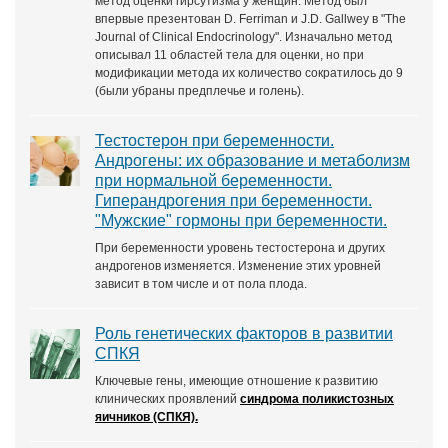
метод оценки гирсутизма у женщин. Метод был
впервые презентован D. Ferriman и J.D. Gallwey в "The
Journal of Clinical Endocrinology". Изначально метод
описывал 11 областей тела для оценки, но при
модификации метода их количество сократилось до 9
(были убраны предплечье и голень).
Тестостерон при беременности.
Андрогены: их образование и метаболизм
при нормальной беременности.
Гиперандрогения при беременности.
"Мужские" гормоны при беременности.
При беременности уровень тестостерона и других
андрогенов изменяется. Изменение этих уровней
зависит в том числе и от пола плода.
Роль генетических факторов в развитии
СПКЯ
Ключевые гены, имеющие отношение к развитию
клинических проявлений
синдрома поликистозных
яичников (СПКЯ).