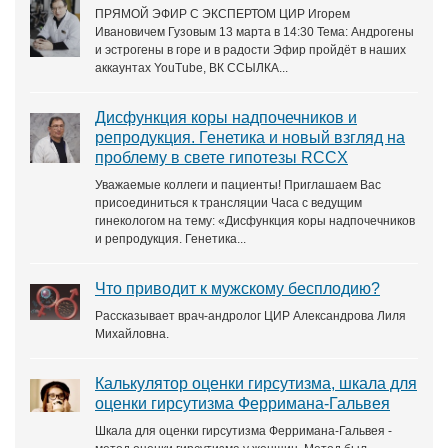
ПРЯМОЙ ЭФИР С ЭКСПЕРТОМ ЦИР Игорем
Ивановичем Гузовым 13 марта в 14:30 Тема: Андрогены
и эстрогены в горе и в радости Эфир пройдёт в наших
аккаунтах YouTube, ВК ССЫЛКА...
Дисфункция коры надпочечников и
репродукция. Генетика и новый взгляд на
проблему в свете гипотезы RCCX
Уважаемые коллеги и пациенты! Приглашаем Вас
присоединиться к трансляции Часа с ведущим
гинекологом на тему: «Дисфункция коры надпочечников
и репродукция. Генетика...
Что приводит к мужскому бесплодию?
Рассказывает врач-андролог ЦИР Александрова Лиля
Михайловна.
Калькулятор оценки гирсутизма, шкала для
оценки гирсутизма Ферримана-Гальвея
Шкала для оценки гирсутизма Ферримана-Гальвея -