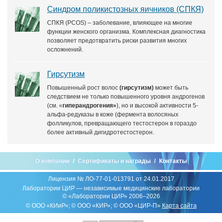
Синдром поликистозных яичников (СПКЯ)
СПКЯ (PCOS) – заболевание, влияющее на многие
функции женского организма. Комплексная диагностика
позволяет предотвратить риски развития многих
осложнений.
Гирсутизм
Повышенный рост волос
(гирсутизм)
может быть
следствием не только повышенного уровня андрогенов
(см. «
гиперандрогения»
), но и высокой активности 5-
альфа-редуказы в коже (фермента волосяных
фолликулов, превращающего тестостерон в гораздо
более активный дигидротестостерон.
О компании
Сертификаты и награды
Контакты
Лицензия № ЛО-77-01-013791 от 24.01.2017
Лаборатории ЦИР — независимые медицинские лаборатории
© «Лаборатории ЦИР» 2006–2026
© ООО «КИиР»; © ООО «КИР»; © ООО «ЦИР-П»
Карта сайта