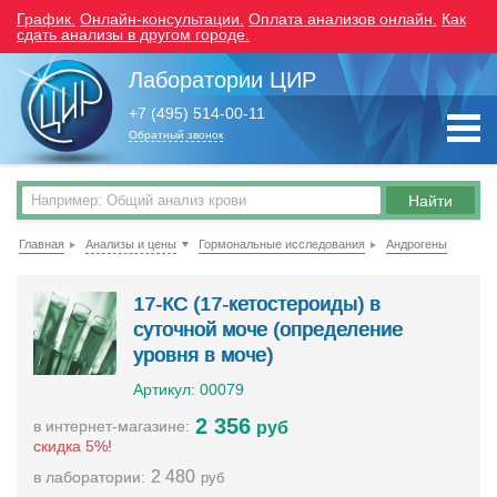
График.
Онлайн-консультации.
Оплата анализов онлайн.
Как
сдать анализы в другом городе.
Лаборатории ЦИР
+7 (495) 514-00-11
Обратный звонок
Главная
Анализы и цены
Гормональные исследования
Андрогены
17-КС (17-кетостероиды) в
суточной моче (определение
уровня в моче)
Артикул: 00079
2 356
в интернет-магазине:
руб
скидка 5%!
2 480
в лаборатории:
руб