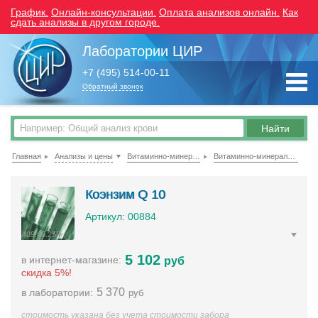
График.
Онлайн-консультации.
Оплата анализов онлайн.
Как
сдать анализы в другом городе.
Лаборатории ЦИР
+7 (495) 514-00-11
Обратный звонок
Главная
Анализы и цены
Витаминно-минеральные комплексы и микроэлементы
Витаминно-минеральные комплексы
Коэнзим Q 10
Артикул: 00884
A09.05.258
5 102
в интернет-магазине:
руб
скидка 5%!
5 370
в лаборатории:
руб
стоимость указана без учета стоимости забора