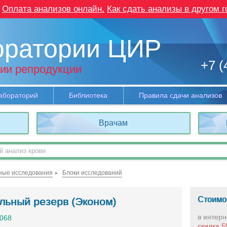
Оплата анализов онлайн.
Как сдать анализы в другом г
оратории ЦИР
+7 (
ии репродукции
абораторий
Библиотека
Правила сдачи анализов
Врачам
ные исследования
Блоки исследований
Стоимо
льный резерв (Эконом)
в интерн
1068
скидка 5