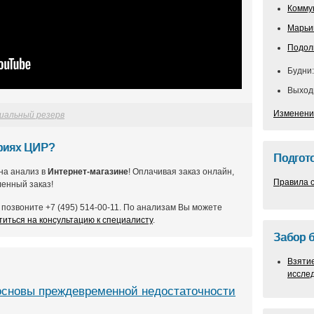
Комму
Марьи
Подол
Будни:
Выходн
Изменени
иальный резерв
ориях ЦИР?
Подгото
на анализ в
Интернет-магазине
! Оплачивая заказ онлайн,
Правила с
енный заказ!
позвоните +7 (495) 514-00-11. По анализам Вы можете
титься на консультацию к специалисту
.
Забор 
Взяти
иссле
основы преждевременной недостаточности