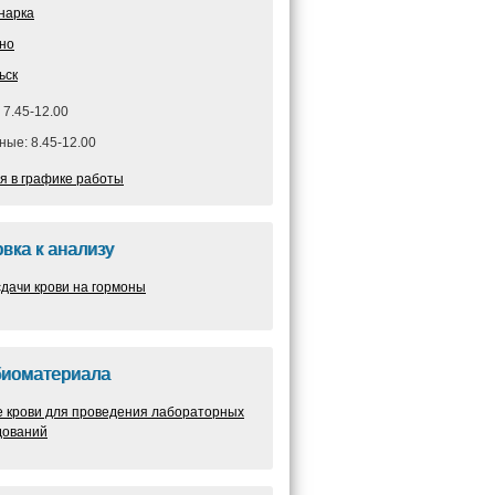
нарка
но
ьск
 7.45-12.00
ые: 8.45-12.00
я в графике работы
вка к анализу
дачи крови на гормоны
биоматериала
е крови для проведения лабораторных
дований