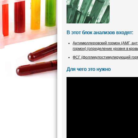
В этот блок анализов входят:
Антимюллеровский гормон (АМГ, ан
гормон) (определение уровня в кров
ФСГ (фолликулостимулирующий гормо
Для чего это нужно