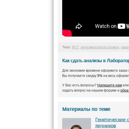
Теги:
ФСГ
,
антимюллеров гормон
,
овар
Как сдать анализы в Лаборат
Для экономии времени оформите заказ 
Вы получаете скидку
5%
на весь оформл
У Вас есть вопросы?
Напишите нам
или 
задать вопрос на нашем форуме и
обра
Материалы по теме
Генетические 
яичников