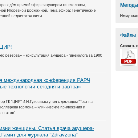
Методы
 проведём прямой эфир с акушером-гинекологом,
ной Игоревной Дрожжиной. Тема эфира: Генетические
Иммуноан
нной недостаточности...
Файлы
Скачать 
 ЦИР!
о резерва» + консультация акушера - гинеколога за 1900
ая международная конференция РАРЧ
ые технологии сегодня и завтра»
р ГК "ЦИР" И.И.Гузов выступил с докладом "Тест на
юллерова гормона – клинические приложения и
льтатов".
изни женщины. Статья врача акушера-
А.Гамит для журнала "Zdravzona"