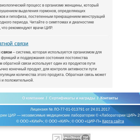
зиологический процесс в организме женщины, который
арушением выделения гормонов, определяющих
ков и гипофиза, постепенным прекращением менструаций
одного периода. Читайте о симптомах и диагностике
, что рекомендуют врачи ЦИР.
атной связи
 связи
– система, которая используется организмом для
 функций и поддержания состояния постоянства
м обратной связи использует один из продуктов пути
ычно конечный продукт, для контроля активности пути
егуляции количества этого продукта. Обратная связь может
 и положительной.
О компании
Сертификаты и награды
Контакты
Лицензия № ЛО-77-01-013791 от 24.01.2017
рии ЦИР — независимые медицинские лаборатории © «Лаборатории ЦИР» 
© ООО «КИиР»; © ООО «КИР»; © ООО «ЦИР-П»
Карта сайта