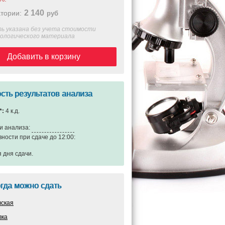
2 140
тории:
руб
ь указана без учета стоимости
иологического материала
Добавить в корзину
сть результатов анализа
*:
4 к.д.
и анализа:
вности при сдаче до 12:00:
я дня сдачи
.
огда можно сдать
вская
вка