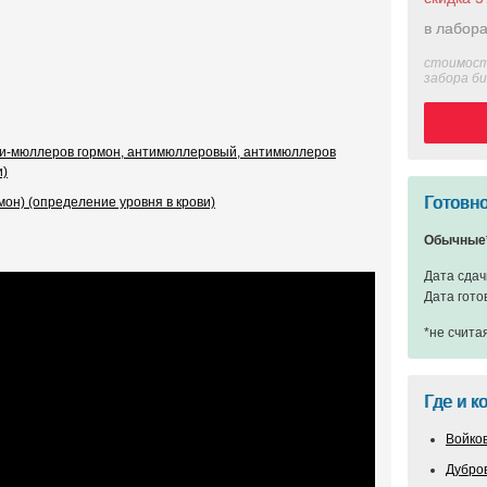
в лабора
стоимост
забора б
ти-мюллеров гормон, антимюллеровый, антимюллеров
и)
Готовно
н) (определение уровня в крови)
Обычные
Дата сдач
Дата гото
*не счита
Где и к
Войко
Дубро