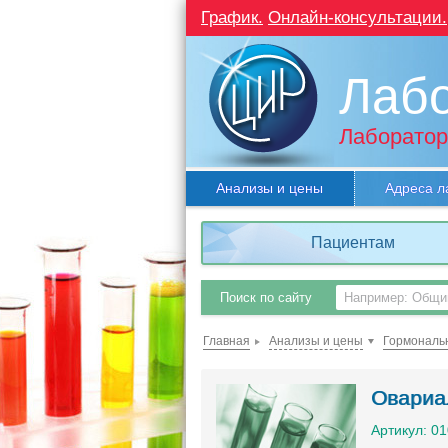
График.
Онлайн-консультации.
Лаб
Лаборатор
Анализы и цены
Адреса л
Пациентам
Поиск по сайту
Главная
Анализы и цены
Гормональ
Овариа
Артикул: 0