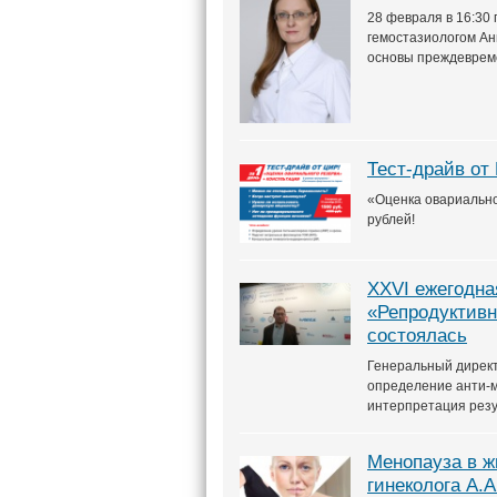
28 февраля в 16:30
гемостазиологом Ан
основы преждевреме
Тест-драйв от
«Оценка овариальног
рублей!
XXVI ежегодн
«Репродуктивн
состоялась
Генеральный директо
определение анти-м
интерпретация резу
Менопауза в ж
гинеколога А.