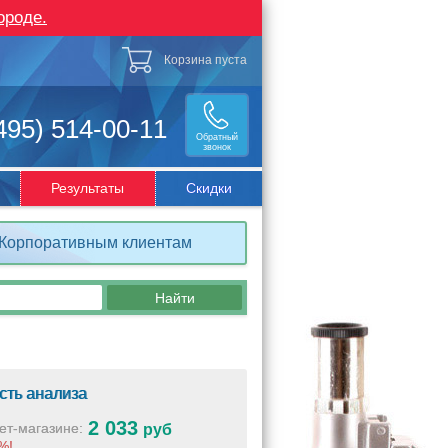
ороде.
Корзина пуста
495) 514-00-11
Обратный
звонок
Результаты
Скидки
Корпоративным клиентам
сть анализа
2 033
ет-магазине:
руб
%!