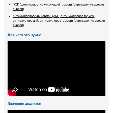
ФСГ (фолликулостимулирующий гормон) (определение уровня
в крови)
Антимюллеровский гормон (АМГ, анти-мюллеров гормон,
антимюллеровый, антимюллеров гормон) (определение уровня
в крови)
Для чего это нужно
Значение анализов