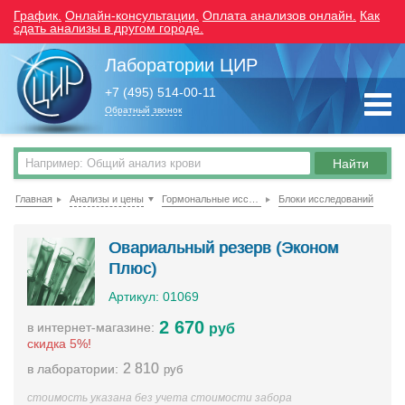
График.
Онлайн-консультации.
Оплата анализов онлайн.
Как
сдать анализы в другом городе.
Лаборатории ЦИР
+7 (495) 514-00-11
Обратный звонок
Главная
Анализы и цены
Гормональные исследования
Блоки исследований
Овариальный резерв (Эконом
Плюс)
Артикул: 01069
2 670
в интернет-магазине:
руб
скидка 5%!
2 810
в лаборатории:
руб
стоимость указана без учета стоимости забора