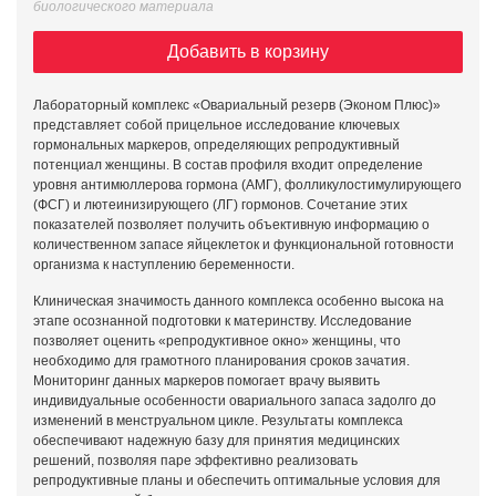
биологического материала
Добавить в корзину
Лабораторный комплекс «Овариальный резерв (Эконом Плюс)»
представляет собой прицельное исследование ключевых
гормональных маркеров, определяющих репродуктивный
потенциал женщины. В состав профиля входит определение
уровня антимюллерова гормона (АМГ), фолликулостимулирующего
(ФСГ) и лютеинизирующего (ЛГ) гормонов. Сочетание этих
показателей позволяет получить объективную информацию о
количественном запасе яйцеклеток и функциональной готовности
организма к наступлению беременности.
Клиническая значимость данного комплекса особенно высока на
этапе осознанной подготовки к материнству. Исследование
позволяет оценить «репродуктивное окно» женщины, что
необходимо для грамотного планирования сроков зачатия.
Мониторинг данных маркеров помогает врачу выявить
индивидуальные особенности овариального запаса задолго до
изменений в менструальном цикле. Результаты комплекса
обеспечивают надежную базу для принятия медицинских
решений, позволяя паре эффективно реализовать
репродуктивные планы и обеспечить оптимальные условия для