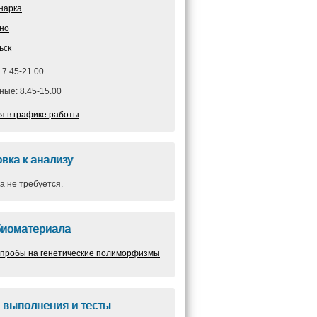
нарка
но
ьск
 7.45-21.00
ые: 8.45-15.00
я в графике работы
вка к анализу
а не требуется.
биоматериала
 пробы на генетические полиморфизмы
 выполнения и тесты