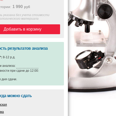
1 990
тории:
руб
ь указана без учета стоимости
иологического материала
Добавить в корзину
сть результатов анализа
*:
8-12 р.д.
и анализа:
вности при сдаче до 12:00:
я дня сдачи
.
огда можно сдать
вская
вка