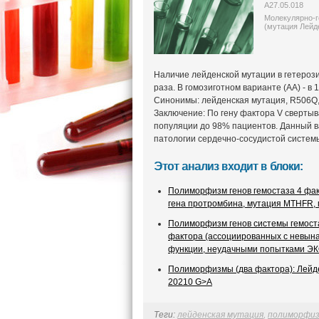
A27.05.018
Молекулярно-г
(мутация Лейд
Наличие лейденской мутации в гетерози
раза. В гомозиготном варианте (АА) - в 
Синонимы: лейденская мутация, R506Q,
Заключение: По гену фактора V свертыв
популяции до 98% пациентов. Данный в
патологии сердечно-сосудистой систем
Этот анализ входит в блоки:
Полиморфизм генов гемостаза 4 фак
гена протромбина, мутация MTHFR, м
Полиморфизм генов системы гемост
фактора (ассоциированных с невы
функции, неудачными попытками ЭКО
Полиморфизмы (два фактора): Лейден
20210 G>A
Теги:
лейденская мутация
,
полиморфи