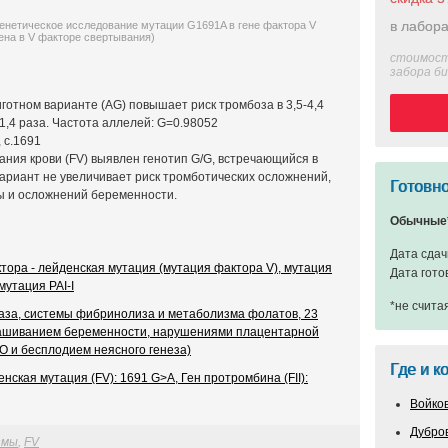
в лабора
енетическое исследование мутации G1691A в гене фактора V
ена в V факторе свертывания)
стоимост
забора б
готном варианте (AG) повышает риск тромбоза в 3,5-4,4
11,4 раза. Частота аллелей: G=0.98052
 с.1691
ания крови (FV) выявлен генотип G/G, встречающийся в
ариант не увеличивает риск тромботических осложнений,
Готовно
ы и осложнений беременности.
Обычные
Дата сдач
тора - лейденская мутация (мутация фактора V), мутация
Дата гото
утация PAI-I
*не счита
аза, системы фибринолиза и метаболизма фолатов, 23
нашиванием беременности, нарушениями плацентарной
 и бесплодием неясного генеза)
Где и к
ская мутация (FV): 1691 G>A, Ген протромбина (FII):
Войко
Дубро
змы
,
FV