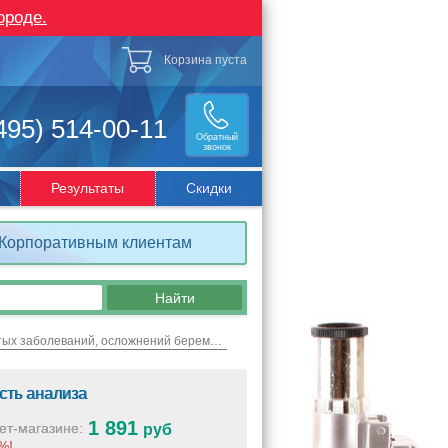
ороде.
Корзина пуста
495) 514-00-11
Обратный
звонок
Результаты
Скидки
Корпоративным клиентам
Риск развития тромбоза, сердечно-сосудистых заболеваний, осложнений беременности
сть анализа
1 891
ет-магазине:
руб
%!