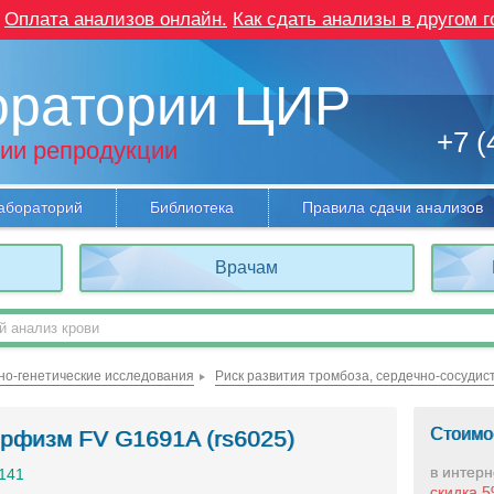
Оплата анализов онлайн.
Как сдать анализы в другом г
оратории ЦИР
+7 (
ии репродукции
абораторий
Библиотека
Правила сдачи анализов
Врачам
но-генетические исследования
Стоимо
рфизм FV G1691A (rs6025)
в интерн
1141
скидка 5