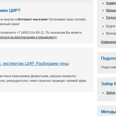
Комму
ориях ЦИР?
Марьи
Подол
на анализ в
Интернет-магазине
! Оплачивая заказ онлайн,
енный заказ!
Будни:
позвоните +7 (495) 514-00-11. По анализам Вы можете
Выходн
титься на консультацию к специалисту
.
Изменени
Подгото
 экспертом ЦИР. Разбираем гены
Подготовк
Светлана Николаевна Дементьева, акушер-гинеколог,
олог, репродуктолог, гемостазиолог проведет прямой эфир
Забор 
Забор
Методы