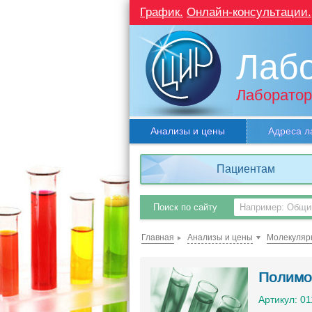
График.
Онлайн-консультации.
Лаб
Лаборатор
Анализы и цены
Адреса л
Пациентам
Поиск по сайту
Главная
Анализы и цены
Молекуляр
Полимо
Артикул: 0