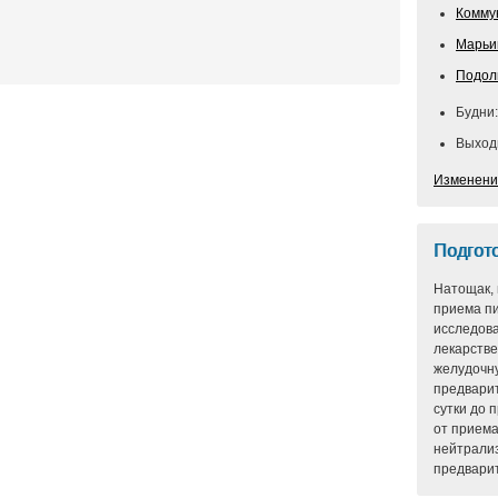
Комму
Марьи
Подол
Будни:
Выходн
Изменени
Подгото
Натощак, 
приема пи
исследов
лекарств
желудочну
предварит
сутки до 
от приема
нейтрализ
предварит