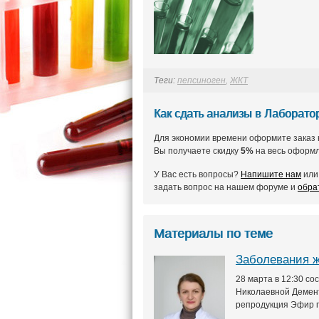
Теги:
пепсиноген
,
ЖКТ
Как сдать анализы в Лаборат
Для экономии времени оформите заказ 
Вы получаете скидку
5%
на весь оформл
У Вас есть вопросы?
Напишите нам
или 
задать вопрос на нашем форуме и
обра
Материалы по теме
Заболевания ж
28 марта в 12:30 с
Николаевной Демент
репродукция Эфир п