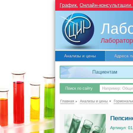
График.
Онлайн-консультации.
Лаб
Лаборатор
Анализы и цены
Адреса л
Пациентам
Поиск по сайту
Главная
Анализы и цены
Гормональ
Пепсино
Артикул: 0