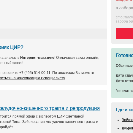
в лабора
стоимост
забора б
ориях ЦИР?
Готовно
на анализ в
Интернет-магазине
! Оплачивая заказ онлайн,
енный заказ!
Обычные
позвоните +7 (495) 514-00-11. По анализам Вы можете
Дата сдач
титься на консультацию к специалисту
.
Дата гото
*не счита
елудочно-кишечного тракта и репродукция
Где и к
остоится прямой эфир с экспертом ЦИР Светланой
Войко
ьевой Тема: Заболевания желудочно-кишечного тракта и
ройдёт...
Дубро