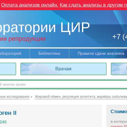
Оплата анализов онлайн.
Как сдать анализы в другом г
оратории ЦИР
+7 (
ии репродукции
абораторий
Библиотека
Правила сдачи анализов
Врачам
ные исследования
Жировой обмен, регуляция аппетита, маркёры заболев
Стоимо
ген II
в интерн
1240
скидка 5