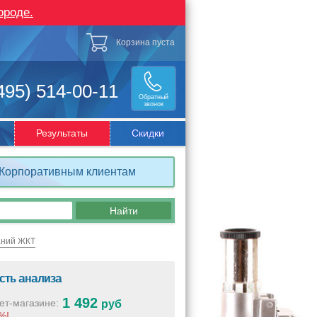
ороде.
Корзина пуста
495) 514-00-11
Обратный
звонок
Результаты
Скидки
Корпоративным клиентам
аний ЖКТ
сть анализа
1 492
ет-магазине:
руб
%!