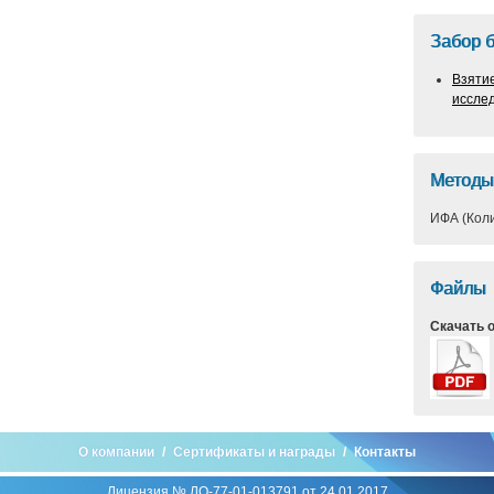
Забор 
Взяти
иссле
Методы
ИФА (Кол
Файлы
Скачать 
О компании
Сертификаты и награды
Контакты
Лицензия № ЛО-77-01-013791 от 24.01.2017