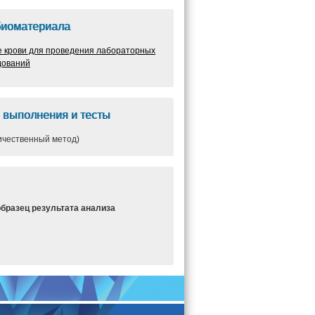
биоматериала
е крови для проведения лабораторных
дований
 выполнения и тесты
ичественный метод)
образец результата анализа