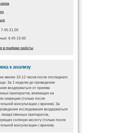
нарка
но
ьск
 7.45-21.00
ые: 8.45-15.00
я в графике работы
вка к анализу
не менее 10-12 часов после последнего
щи. За 1 неделю до проведения
ания воздержаться от приема
енных препаратов, влияющих на
ю секрецию (только после
ельной консультации с врачом). За
проведения исследования воздержаться
 лекарственных препаратов,
ующих соляную кислоту (только после
ельной консультации с врачом).