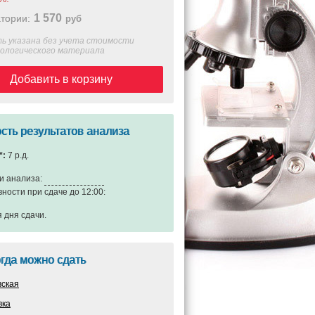
1 570
тории:
руб
ь указана без учета стоимости
иологического материала
Добавить в корзину
сть результатов анализа
*:
7 р.д.
и анализа:
вности при сдаче до 12:00:
я дня сдачи
.
огда можно сдать
вская
вка