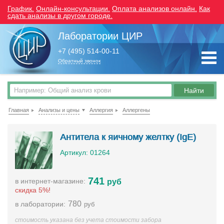
График.
Онлайн-консультации.
Оплата анализов онлайн.
Как
сдать анализы в другом городе.
Лаборатории ЦИР
+7 (495) 514-00-11
Обратный звонок
Главная
Анализы и цены
Аллергия
Аллергены
Антитела к яичному желтку (IgE)
Артикул: 01264
741
в интернет-магазине:
руб
скидка 5%!
780
в лаборатории:
руб
стоимость указана без учета стоимости забора