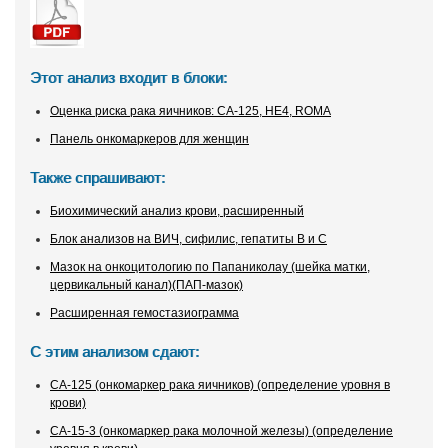
Этот анализ входит в блоки:
Оценка риска рака яичников: CA-125, HE4, ROMA
Панель онкомаркеров для женщин
Также спрашивают:
Биохимический анализ крови, расширенный
Блок анализов на ВИЧ, сифилис, гепатиты В и С
Мазок на онкоцитологию по Папаниколау (шейка матки,
цервикальный канал)(ПАП-мазок)
Расширенная гемостазиограмма
С этим анализом сдают:
CA-125 (онкомаркер рака яичников) (определение уровня в
крови)
CA-15-3 (онкомаркер рака молочной железы) (определение