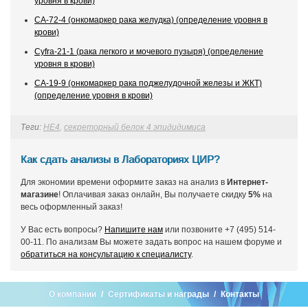
уровня в крови)
CA-72-4 (онкомаркер рака желудка) (определение уровня в
крови)
Cyfra-21-1 (рака легкого и мочевого пузыря) (определение
уровня в крови)
СА-19-9 (онкомаркер рака поджелудочной железы и ЖКТ)
(определение уровня в крови)
Теги:
HE4
,
секреторный белок 4 эпидидимиса
Как сдать анализы в Лабораториях ЦИР?
Для экономии времени оформите заказ на анализ в
Интернет-
магазине
! Оплачивая заказ онлайн, Вы получаете скидку
5%
на
весь оформленный заказ!
У Вас есть вопросы?
Напишите нам
или позвоните +7 (495) 514-
00-11. По анализам Вы можете задать вопрос на нашем форуме и
обратиться на консультацию к специалисту
.
О компании
Сертификаты и награды
Контакты