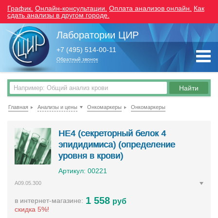
График.
Онлайн-консультации.
Оплата анализов онлайн.
Как
сдать анализы в другом городе.
Лаборатории ЦИР
+7 (495) 514-00-11
Обратный звонок
Главная
Анализы и цены
Онкомаркеры
Онкомаркеры
HE4 (секреторный белок 4
эпидидимиса) (определение
уровня в крови)
Артикул: 00221
A09.05.300
1 558
в интернет-магазине:
руб
скидка 5%!