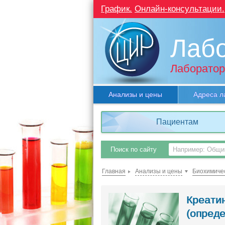
График.
Онлайн-консультации.
Лаб
Лаборатор
Анализы и цены
Адреса л
Пациентам
Поиск по сайту
Главная
Анализы и цены
Биохимичес
Креати
(опреде