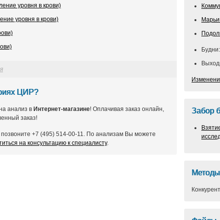
ение уровня в крови)
Комму
ение уровня в крови)
Марьи
рови)
Подол
ови)
Будни:
Выходн
я
Изменени
ориях ЦИР?
на анализ в
Интернет-магазине
! Оплачивая заказ онлайн,
Забор 
енный заказ!
Взяти
позвоните +7 (495) 514-00-11. По анализам Вы можете
иссле
титься на консультацию к специалисту
.
Методы
Конкурент