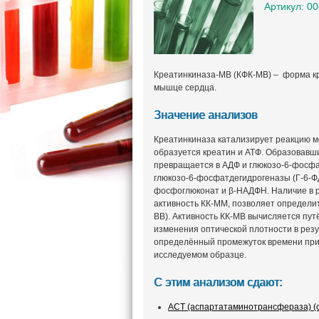
Артикул: 0
Креатинкиназа-МВ (КФК-МВ) – форма кр
мышце сердца.
Значение анализов
Креатинкиназа катализирует реакцию м
образуется креатин и АТФ. Образовавший
превращается в АДФ и глюкозо-6-фосфа
глюкозо-6-фосфатдегидрогеназы (Г-6-ФД
фосфоглюконат и β-НАДФН. Наличие в 
активность КК-MM, позволяет определит
BB). Активность КК-MB вычисляется пут
изменения оптической плотности в рез
определённый промежуток времени при 
исследуемом образце.
С этим анализом сдают:
АСТ (аспартатаминотрансфераза) (о