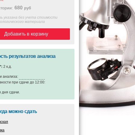
680
тории:
руб
ь указана без учета стоимости
иологического материала
Добавить в корзину
сть результатов анализа
*:
2 к.д.
и анализа:
вности при сдаче до 12:00:
я дня сдачи
.
огда можно сдать
вская
вка