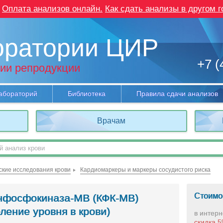
Оплата анализов онлайн.
Как сдать анализы в другом г
оратории ЦИР
+7 (
ии репродукции
абораторий
Библиотека
Правила сдачи анализов
Врачам
кие исследования крови
Кардиомаркеры и маркеры сосудистого риска
Стоимо
нфосфокиназа-MB (КФК-MB)
ление уровня в крови)
в интерн
скидка 5