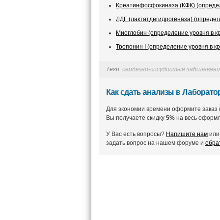
Креатинфосфокиназа (КФК) (определ
ЛДГ (лактатдегидрогеназа) (определ
Миоглобин (определение уровня в к
Тропонин I (определение уровня в кр
Теги:
сердечно-сосудистые заболевани
Как сдать анализы в Лаборат
Для экономии времени оформите заказ 
Вы получаете скидку
5%
на весь оформл
У Вас есть вопросы?
Напишите нам
или 
задать вопрос на нашем форуме и
обра