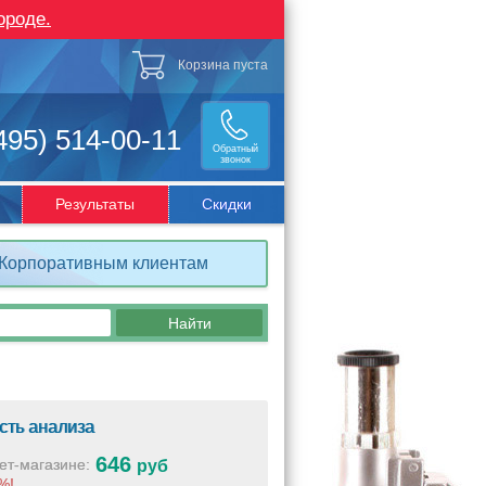
ороде.
Корзина пуста
495) 514-00-11
Обратный
звонок
Результаты
Скидки
Корпоративным клиентам
сть анализа
646
ет-магазине:
руб
%!