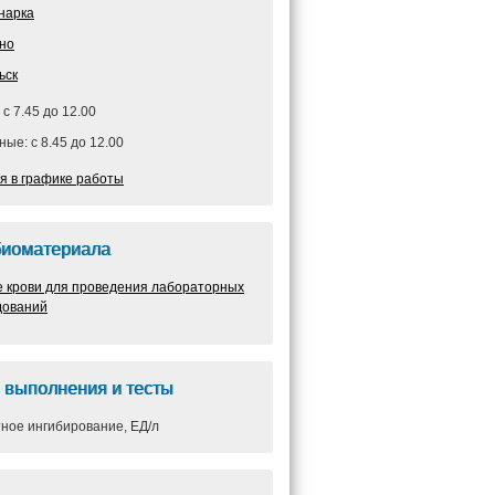
нарка
но
ьск
 с 7.45 до 12.00
ые: с 8.45 до 12.00
я в графике работы
биоматериала
е крови для проведения лабораторных
дований
 выполнения и тесты
ное ингибирование, ЕД/л