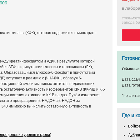
0606
в лабора
стоимост
забора б
еатинкиназы (КФК), которая содержится в миокарде -
Готовно
ежду креатинфосфатом и АДФ, в результате которой
ся АТФ, в присутствии глюкозы и гексокиназы (ГК),
Обычные
т. Образовавшийся глюкозо-6-фосфат в присутствии
Г) вступает в реакцию с β-НАДФ+, образуя 6-
Дата сдач
реакционной смеси мышиных антител, подавляющих
Дата гото
ь остаточную активность изоферментов КК-B (КК-MB и КК-
ём умножения активности КК-B на два. Путём измерения
*не счита
ультате превращения β-НАДФ+ в β-НАДФН за
340 нм можно вычислить остаточную активность в
Где и к
Войко
пределение уровня в крови)
Дубро