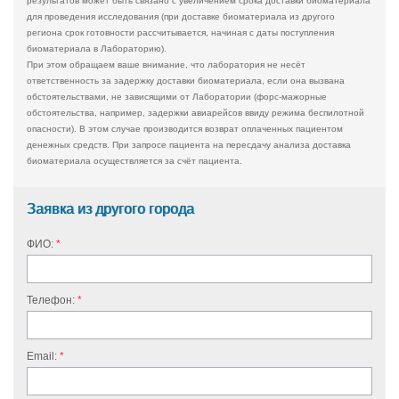
результатов может быть связано с увеличением срока доставки биоматериала
для проведения исследования (при доставке биоматериала из другого
региона срок готовности рассчитывается, начиная с даты поступления
биоматериала в Лабораторию).
При этом обращаем ваше внимание, что лаборатория не несёт
ответственность за задержку доставки биоматериала, если она вызвана
обстоятельствами, не зависящими от Лаборатории (форс-мажорные
обстоятельства, например, задержки авиарейсов ввиду режима беспилотной
опасности). В этом случае производится возврат оплаченных пациентом
денежных средств. При запросе пациента на пересдачу анализа доставка
биоматериала осуществляется за счёт пациента.
Заявка из другого города
ФИО:
Телефон:
Email: