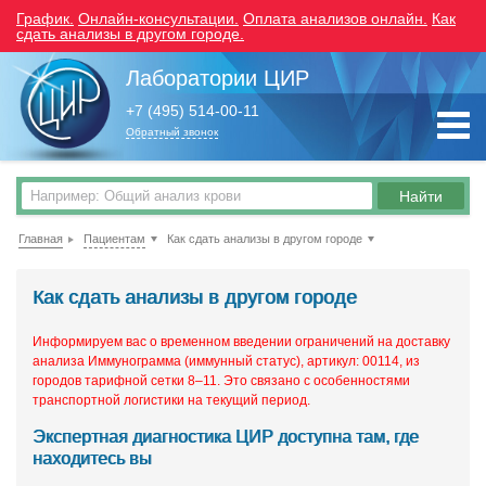
График.
Онлайн-консультации.
Оплата анализов онлайн.
Как
сдать анализы в другом городе.
Лаборатории ЦИР
+7 (495) 514-00-11
Обратный звонок
Главная
Пациентам
Как сдать анализы в другом городе
Как сдать анализы в другом городе
Информируем вас о временном введении ограничений на доставку
анализа Иммунограмма (иммунный статус), артикул: 00114, из
городов тарифной сетки 8–11. Это связано с особенностями
транспортной логистики на текущий период.
Экспертная диагностика ЦИР доступна там, где
находитесь вы