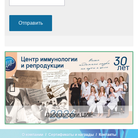
Previous
Next
атории ЦИР
Лаборатор
О компании
Сертификаты и награды
Контакты