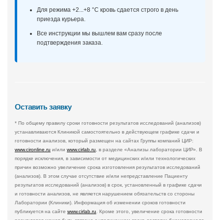
Для режима +2...+8 °С кровь сдается строго в день
приезда курьера.
Все инструкции мы вышлем вам сразу после
подтверждения заказа.
Оставить заявку
* По общему правилу сроки готовности результатов исследований (анализов)
устанавливаются Клиникой самостоятельно в действующем графике сдачи и
готовности анализов, который размещен на сайтах Группы компаний ЦИР:
www.cironline.ru
и/или
www.cirlab.ru
, в разделе «Анализы лаборатории ЦИР». В
порядке исключения, в зависимости от медицинских и/или технологических
причин возможно увеличение срока изготовления результатов исследований
(анализов). В этом случае отсутствие и/или непредставление Пациенту
результатов исследований (анализов) в срок, установленный в графике сдачи
и готовности анализов, не является нарушением обязательств со стороны
Лаборатории (Клиники). Информация об изменении сроков готовности
публикуется на сайте
www.cirlab.ru
. Кроме этого, увеличение срока готовности