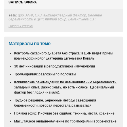
ЗАПИСЬ ЭФИРА
Теги:
цир
,
АНФ
,
СКВ
,
антинуклеарный фактор
,
Ведение
беременности в ЦИР
,
прямой эфир
,
Дементьева С.Н.
Назад к списку
Материалы по теме
Контроль сахарного диабета без страха: в ЦИР ведет прием
врач-эндокринолог Екатерина Евгеньевна Коваль
30 лет инноваций в репродуктивной иммунологии
Тромбофилия: разложим по полочкам
Клинические рекомендации по невынашиванию беременности:
западный опыт. Важно знать, но есть нюансы. Цервикальный
фактор бесплодия (начало).
Трудное решение. Бережные методы завершения
беременности, которая перестала развиваться
Прямой эфир: Инсулин без ошибок: техника, места, хранение
Масштабное онлайн-обучение по тромбофилии в Узбекистане