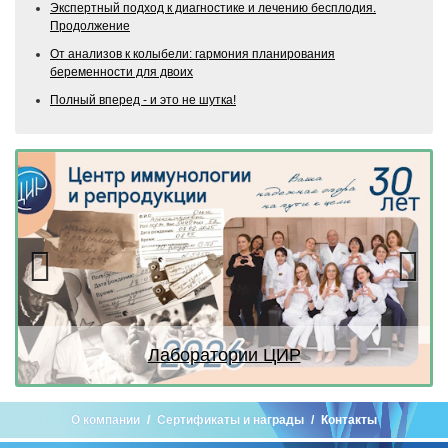
Экспертный подход к диагностике и лечению бесплодия.
Продолжение
От анализов к колыбели: гармония планирования
беременности для двоих
Полный вперед - и это не шутка!
Previous
Next
Лаборатории ЦИР
О компании
Сертификаты и награды
Контакты