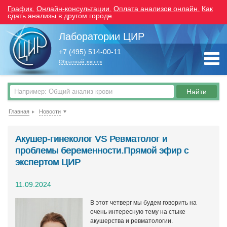
График.
Онлайн-консультации.
Оплата анализов онлайн.
Как
сдать анализы в другом городе.
Лаборатории ЦИР
+7 (495) 514-00-11
Обратный звонок
Главная
Новости
Акушер-гинеколог VS Ревматолог и
проблемы беременности.Прямой эфир с
экспертом ЦИР
11.09.2024
В этот четверг мы будем говорить на
очень интересную тему на стыке
акушерства и ревматологии.