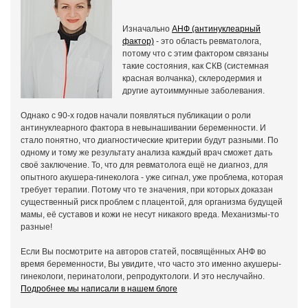
Изначально
АНФ (антинуклеарный
фактор)
- это область ревматолога,
потому что с этим фактором связаны
такие состояния, как СКВ (системная
красная волчанка), склеродермия и
другие аутоиммунные заболевания.
Однако с 90-х годов начали появляться публикации о роли
антинуклеарного фактора в невынашивании беременности. И
стало понятно, что диагностические критерии будут разными. По
одному и тому же результату анализа каждый врач сможет дать
своё заключение. То, что для ревматолога ещё не диагноз, для
опытного акушера-гинеколога - уже сигнал, уже проблема, которая
требует терапии. Потому что те значения, при которых доказан
существенный риск проблем с плацентой, для организма будущей
мамы, её суставов и кожи не несут никакого вреда. Механизмы-то
разные!
Если Вы посмотрите на авторов статей, посвящённых АНФ во
время беременности, Вы увидите, что часто это именно акушеры-
гинекологи, перинатологи, репродуктологи. И это неслучайно.
Подробнее мы написали в нашем блоге