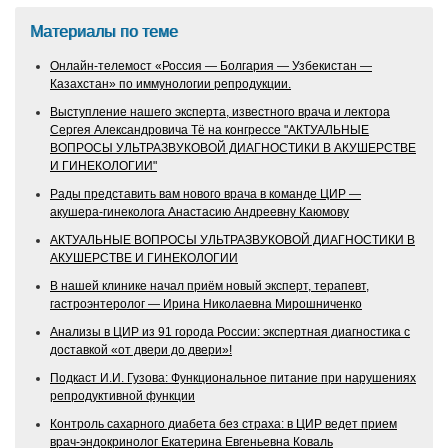
Материалы по теме
Онлайн‑телемост «Россия — Болгария — Узбекистан —
Казахстан» по иммунологии репродукции.
Выступление нашего эксперта, известного врача и лектора
Сергея Александровича Тё на конгрессе "АКТУАЛЬНЫЕ
ВОПРОСЫ УЛЬТРАЗВУКОВОЙ ДИАГНОСТИКИ В АКУШЕРСТВЕ
И ГИНЕКОЛОГИИ"
Рады представить вам нового врача в команде ЦИР —
акушера‑гинеколога Анастасию Андреевну Каюмову
АКТУАЛЬНЫЕ ВОПРОСЫ УЛЬТРАЗВУКОВОЙ ДИАГНОСТИКИ В
АКУШЕРСТВЕ И ГИНЕКОЛОГИИ
В нашей клинике начал приём новый эксперт, терапевт,
гастроэнтеролог — Ирина Николаевна Мирошниченко
Анализы в ЦИР из 91 города России: экспертная диагностика с
доставкой «от двери до двери»!
Подкаст И.И. Гузова: Функциональное питание при нарушениях
репродуктивной функции
Контроль сахарного диабета без страха: в ЦИР ведет прием
врач-эндокринолог Екатерина Евгеньевна Коваль