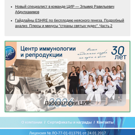
Новый специалист в команде ЦИР — Эльмир Равильевич
Абдулхакимов
Гайдлайны ESHRE по бесплодию неясного генеза. Подробный
анализ. Плюсы и минусы “страны святых чудес”. Часть 2
Previous
Next
Лаборатории ЦИР
Л
О компании
Сертификаты и награды
Контакты
Лицензия № ЛО-77-01-013791 от 24.01.2017