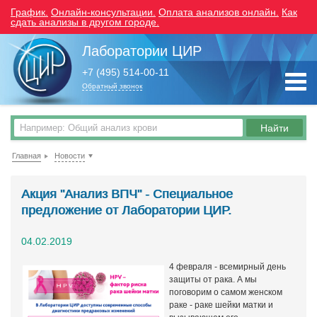
График.
Онлайн-консультации.
Оплата анализов онлайн.
Как
сдать анализы в другом городе.
Лаборатории ЦИР
+7 (495) 514-00-11
Обратный звонок
Главная
Новости
Акция "Анализ ВПЧ" - Специальное
предложение от Лаборатории ЦИР.
04.02.2019
4 февраля - всемирный день
защиты от рака. А мы
поговорим о самом женском
раке - раке шейки матки и