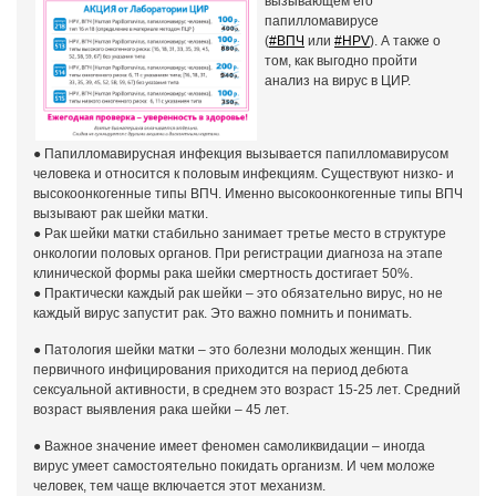
вызывающем его
папилломавирусе
(
#ВПЧ
или
#HPV
). А также о
том, как выгодно пройти
анализ на вирус в ЦИР.
● Папилломавирусная инфекция вызывается папилломавирусом
человека и относится к половым инфекциям. Существуют низко- и
высокоонкогенные типы ВПЧ. Именно высокоонкогенные типы ВПЧ
вызывают рак шейки матки.
● Рак шейки матки стабильно занимает третье место в структуре
онкологии половых органов. При регистрации диагноза на этапе
клинической формы рака шейки смертность достигает 50%.
● Практически каждый рак шейки – это обязательно вирус, но не
каждый вирус запустит рак. Это важно помнить и понимать.
● Патология шейки матки – это болезни молодых женщин. Пик
первичного инфицирования приходится на период дебюта
сексуальной активности, в среднем это возраст 15-25 лет. Средний
возраст выявления рака шейки – 45 лет.
● Важное значение имеет феномен самоликвидации – иногда
вирус умеет самостоятельно покидать организм. И чем моложе
человек, тем чаще включается этот механизм.