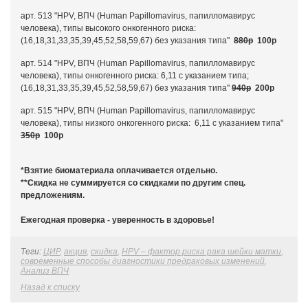
арт. 513 "HPV, ВПЧ (Human Papillomavirus, папилломавирус
человека), типы высокого онкогенного риска:
(16,18,31,33,35,39,45,52,58,59,67) без указания типа"
880р
100р
арт. 514 "HPV, ВПЧ (Human Papillomavirus, папилломавирус
человека), типы онкогенного риска: 6,11 с указанием типа;
(16,18,31,33,35,39,45,52,58,59,67) без указания типа"
940р
200р
арт. 515 "HPV, ВПЧ (Human Papillomavirus, папилломавирус
человека), типы низкого онкогенного риска: 6,11 с указанием типа"
350р
100р
*Взятие биоматериала оплачивается отдельно.
**Скидка не суммируется со скидками по другим спец.
предложениям.
Ежегодная проверка - уверенность в здоровье!
Теги:
ЦИР
,
акция
,
скидка
,
HPV – фактор риска рака шейки матки
,
современные способы диагностики предраковых изменений
,
Анализ ВПЧ
Назад к списку