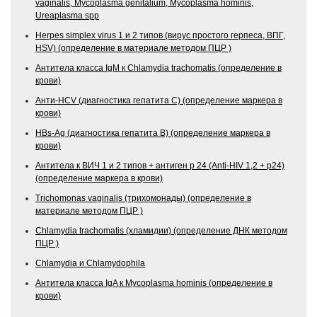
vaginalis, Mycoplasma genitalium, Mycoplasma hominis,
Ureaplasma spp
Herpes simplex virus 1 и 2 типов (вирус простого герпеса, ВПГ,
HSV) (определение в материале методом ПЦР )
Антитела класса IgM к Chlamydia trachomatis (определение в
крови)
Анти-HCV (диагностика гепатита С) (определение маркера в
крови)
HBs-Ag (диагностика гепатита В) (определение маркера в
крови)
Антитела к ВИЧ 1 и 2 типов + антиген р 24 (Аnti-HIV 1,2 + р24)
(определение маркера в крови)
Trichomonas vaginalis (трихомонады) (определение в
материале методом ПЦР )
Chlamydia trachomatis (хламидии) (определение ДНК методом
ПЦР )
Chlamydia и Chlamydophila
Антитела класса IgA к Mycoplasma hominis (определение в
крови)