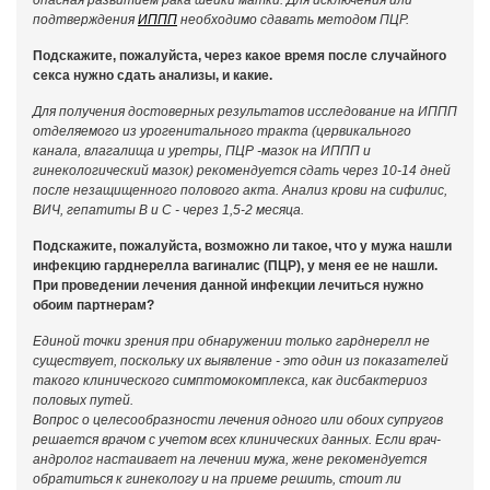
опасная развитием рака шейки матки. Для исключения или
подтверждения
ИППП
необходимо сдавать методом ПЦР.
Подскажите, пожалуйста, через какое время после случайного
секса нужно сдать анализы, и какие.
Для получения достоверных результатов исследование на ИППП
отделяемого из урогенитального тракта (цервикального
канала, влагалища и уретры, ПЦР -мазок на ИППП и
гинекологический мазок) рекомендуется сдать через 10-14 дней
после незащищенного полового акта. Анализ крови на сифилис,
ВИЧ, гепатиты В и С - через 1,5-2 месяца.
Подскажите, пожалуйста, возможно ли такое, что у мужа нашли
инфекцию гарднерелла вагиналис (ПЦР), у меня ее не нашли.
При проведении лечения данной инфекции лечиться нужно
обоим партнерам?
Единой точки зрения при обнаружении только гарднерелл не
существует, поскольку их выявление - это один из показателей
такого клинического симптомокомплекса, как дисбактериоз
половых путей.
Вопрос о целесообразности лечения одного или обоих супругов
решается врачом с учетом всех клинических данных. Если врач-
андролог настаивает на лечении мужа, жене рекомендуется
обратиться к гинекологу и на приеме решить, стоит ли