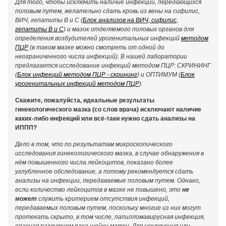
Для того, чтобы исключить наличие инфекций, передающихся
половым путем, желательно сдать кровь из вены на сифилис,
ВИЧ, гепатиты В и С (
Блок анализов на ВИЧ, сифилис,
гепатиты B и C
) и мазок отделяемого половых органов для
определения возбудителей урогенитальных инфекций
методом
ПЦР
(
в таком мазке можно смотреть от одной до
неограниченного числа инфекций).
В нашей лаборатории
предлагается исследование инфекций методом ПЦР: СКРИНИНГ
(
Блок инфекций методом ПЦР - скрининг
) и ОПТИМУМ
(
Блок
урогенитальных инфекций методом ПЦР
).
Скажите, пожалуйста, идеальные результаты
гинекологического мазка (со слов врача) исключают наличие
каких-либо инфекций или всё-таки нужно сдать анализы на
ИППП?
Дело в том, что по результатам микроскопического
исследования гинекологического мазка, в случае обнаружения в
нём повышенного числа лейкоцитов, показано более
углубленное обследование, а потому рекомендуется сдать
анализы на инфекции, передаваемые половым путем. Однако,
если количество лейкоцитов в мазке не повышено, это
не
может
служить критерием отсутствия инфекций,
передаваемых половым путем, поскольку многие из них могут
протекать скрыто, в том числе, папилломавирусная инфекция,