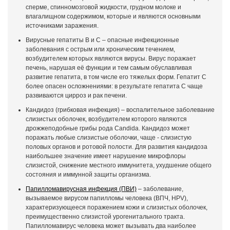
сперме, спинномозговой жидкости, грудном молоке и
влагалищном содержимом, которые и являются основными
источниками заражения.
Вирусные гепатиты В и С – опасные инфекционные
заболевания с острым или хроническим течением,
возбудителем которых являются вирусы. Вирус поражает
печень, нарушая её функции и тем самым обуславливая
развитие гепатита, в том числе его тяжелых форм. Гепатит С
более опасен осложнениями: в результате гепатита С чаще
развиваются цирроз и рак печени.
Кандидоз (грибковая инфекция) – воспалительное заболевание
слизистых оболочек, возбудителем которого являются
дрожжеподобные грибы рода Candida. Кандидоз может
поражать любые слизистые оболочки, чаще - слизистую
половых органов и ротовой полости. Для развития кандидоза
наибольшее значение имеет нарушение микрофлоры
слизистой, снижение местного иммунитета, ухудшение общего
состояния и иммунной защиты организма.
Папилломавирусная инфекция (ПВИ)
– заболевание,
вызываемое вирусом папилломы человека (ВПЧ, HPV),
характеризующееся поражением кожи и слизистых оболочек,
преимущественно слизистой урогенитального тракта.
Папилломавирус человека может вызывать два наиболее