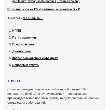
genitalium, Mycoplasma hominis, Ureaplasma spp
Блок анализов на ВИЧ, сифилис и гепатиты В и С
Смотреть
все анализы…
ИППП
Пути заражения
Профилактика
Диагностика
Кратко о некоторых инфекциях
Вопросы и ответы
1.
ИППП
Согласно международной классификации болезней 10-го
пересмотра (МКБ-10) в группу инфекций, передающихся
половым путем, входят различные формы
преимущественно
следующих заболеваний: