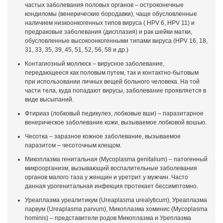
частых заболевания половых органов – остроконечные
кондиломы (венерические бородавки), чаще обусловленные
наличием низкоонкогенных типов вируса ( HPV 6, HPV 11) и
предраковые заболевания (дисплазия) и рак шейки матки,
обусловленные высокоонкогенными типами вируса (HPV 16, 18,
31, 33, 35, 39, 45, 51, 52, 56, 58 и др.)
Контагиозный моллюск – вирусное заболевание,
передающееся как половым путем, так и контактно-бытовым
при использовании личных вещей больного человека. На той
части тела, куда попадают вирусы, заболевание проявляется в
виде высыпаний.
Фтириаз (лобковый педикулез, лобковые вши) – паразитарное
венерическое заболевание кожи, вызываемое лобковой вошью.
Чесотка – заразное кожное заболевание, вызываемое
паразитом – чесоточным клещом.
Микоплазма генитальная (Mycoplasma genitalium) – патогенный
микроорганизм, вызывающий воспалительные заболевания
органов малого таза у женщин и уретрит у мужчин. Часто
данная урогенитальная инфекция протекает бессимптомно.
Уреаплазма уреалитикум (Ureaplasma urealyticum), Уреаплазма
парвум (Ureaplasma parvum), Микоплазма хоминис (Mycoplasma
hominis) – представители родов Микоплазма и Уреплазма