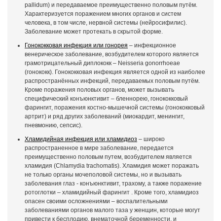
pallidum) и передаваемое преимущественно половым путём.
Характеризуется поражением многих органов и систем
человека, в том числе, нервной системы (нейросифилис).
Заболевание может протекать в скрытой форме.
Гонококковая инфекция или гонорея
– инфекционное
венерическое заболевание, возбудителем которого является
грамотрицательный диплококк – Neisseria gonorrhoeae
(гонококк). Гонококковая инфекция является одной из наиболее
распространённых инфекций, передаваемых половым путём.
Кроме поражения половых органов, может вызывать
специфический конъюнктивит – бленнорею, гонококковый
фарингит, поражения костно-мышечной системы (гонококковый
артрит) и ряд других заболеваний (миокардит, менингит,
пневмонию, сепсис).
Хламидийная инфекция или хламидиоз
– широко
распространенное в мире заболевание, передается
преимущественно половым путем, возбудителем является
хламидия (Chlamydia traсhomatis). Хламидия может поражать
не только органы мочеполовой системы, но и вызывать
заболевания глаз - конъюнктивит, трахому, а также поражение
ротоглотки – хламидийный фарингит . Кроме того, хламидиоз
опасен своими осложнениями – воспалительными
заболеваниями органов малого таза у женщин, которые могут
привести к бесплодию, внематочной беременности, и