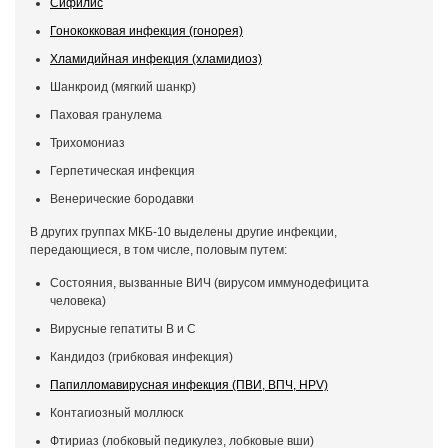
Сифилис
Гонококковая инфекция (гонорея)
Хламидийная инфекция (хламидиоз)
Шанкроид (мягкий шанкр)
Паховая гранулема
Трихомониаз
Герпетическая инфекция
Венерические бородавки
В других группах МКБ-10 выделены другие инфекции,
передающиеся, в том числе, половым путем:
Состояния, вызванные ВИЧ (вирусом иммунодефицита
человека)
Вирусные гепатиты В и С
Кандидоз (грибковая инфекция)
Папилломавирусная инфекция (ПВИ, ВПЧ, HPV)
Контагиозный моллюск
Фтириаз (лобковый педикулез, лобковые вши)