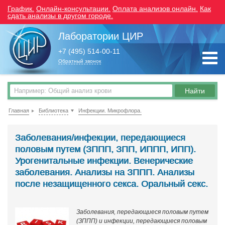
График.
Онлайн-консультации.
Оплата анализов онлайн.
Как
сдать анализы в другом городе.
Лаборатории ЦИР
+7 (495) 514-00-11
Обратный звонок
Главная
Библиотека
Инфекции. Микрофлора.
Заболевания/инфекции, передающиеся
половым путем (ЗППП, ЗПП, ИППП, ИПП).
Урогенитальные инфекции. Венерические
заболевания. Анализы на ЗППП. Анализы
после незащищенного секса. Оральный секс.
Заболевания, передающиеся половым путем
(ЗППП) и инфекции, передающиеся половым