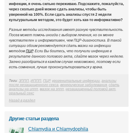
инфекции, я очень сильно переживаю. Подскажите, пожалуйста,
через сколько дней можно сдать анализы, чтобы быть
уверенной на 100%. Если сдать анализы спустя 2 недели
культуральным методом, это будет хоть как-то информативно?
Разные методы исследования имеют разную чувствительность.
Посев может помочь иногда с выбором лечения, но он менее
чувствителен и информативен, чем ПЦР-диагностика. В такой
ситуации обоим рекомендуется сдать мазки на инфекции
методом
ПЦР
. Если Вы боитесь, что получили инфекцию в
результате данного полового акта, сдайте мазок через неделю.
Заочно разобраться в каждом случае невозможно, поэтому если
есть сомнения, лучше проконсультироваться у врача.
Теги:
ЗППП
,
ИППП
,
ПЦР
,
урогенитальные инфекции
,
анализы
после незащищенного секса
,
венерические заболевания
,
сдать
анализы на иппп
,
мазок на зппп
,
незащищенный половой акт
,
оральный секс
Назад в раздел
Другие статьи раздела
Chlamydia и Chlamydophila