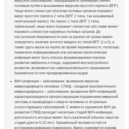
вирусное заболевание, передающееся преимущественно
половым путём и вызываемое вирусом простого герпеса (ВПГ).
Чаще всего слизистую оболочку половых органов поражает
вирус простого герпеса 2 типа (ВПГ 2 типа, так называемый
генитальный герпес). Но герпес 1 типа (ВПГ 1 типа,
лабиальный, чаще всего поражает слизистую губ) также может
поражать слизистую наружных половых органов. До
наступления беременности или на ранних её сроках важно
определить наличие антител каждого из типов ВПГ (1 и 2), а
также сдать мазок на герпес во время беременности, поскольку
первичное инфицирование или активная герпетическая
инфекция могут быть опасны формированием пороков
развития эмбриона и плода, задержкой внутриутробного
развития, возможностью самопроизвольного прерывания
беременности или преждевременных родов.
ВИЧ-инфекция – заболевание, вызванное вирусом
иммунодифицита человека. СПИД - синдром приобретённого
иммунодефицита – заболевание, вызванное ВИЧ-инфекцией,
характеризующееся прогрессирующим поражением иммунной
системы и приводящее к смерти человека от вторичных
(сопутствующих) заболеваний. С момента заражения ВИЧ до
развития СПИД проходит несколько стадий ВИЧ-инфекции,
длительность которых может быть различной (обычно скрытая
стадия длится 5-10 лет). Заражённый человек остаётся
источником инфекции пожизненно. Вирус содержится в крови,