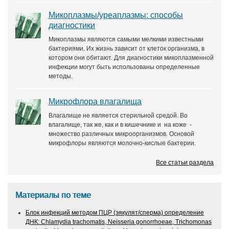
Микоплазмы/уреаплазмы: способы
диагностики
Микоплазмы являются самыми мелкими известными
бактериями. Их жизнь зависит от клеток организма, в
котором они обитают. Для диагностики микоплазменной
инфекции могут быть использованы определенные
методы.
Микрофлора влагалища
Влагалище не является стерильной средой. Во
влагалище, так же, как и в кишечнике и на коже -
множество различных микроорганизмов. Основой
микрофлоры являются молочно-кислые бактерии.
Все статьи раздела
Материалы по теме
Блок инфекций методом ПЦР (эякулят/сперма) определение
ДНК: Chlamydia trachomatis, Neisseria gonorrhoeae, Trichomonas