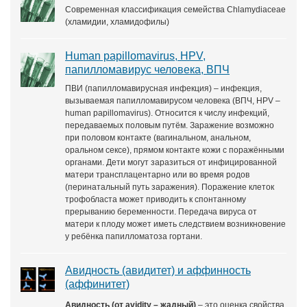
Современная классификация семейства Chlamydiaceae
(хламидии, хламидофилы)
Human papillomavirus, HPV,
папилломавирус человека, ВПЧ
ПВИ (папилломавирусная инфекция) – инфекция,
вызываемая папилломавирусом человека (ВПЧ, HPV –
human papillomavirus). Относится к числу инфекций,
передаваемых половым путём. Заражение возможно
при половом контакте (вагинальном, анальном,
оральном сексе), прямом контакте кожи с поражёнными
органами. Дети могут заразиться от инфицированной
матери трансплацентарно или во время родов
(перинатальный путь заражения). Поражение клеток
трофобласта может приводить к спонтанному
прерыванию беременности. Передача вируса от
матери к плоду может иметь следствием возникновение
у ребёнка папилломатоза гортани.
Авидность (авидитет) и аффинность
(аффинитет)
Авидность (от avidity – жадный)
– это оценка свойства