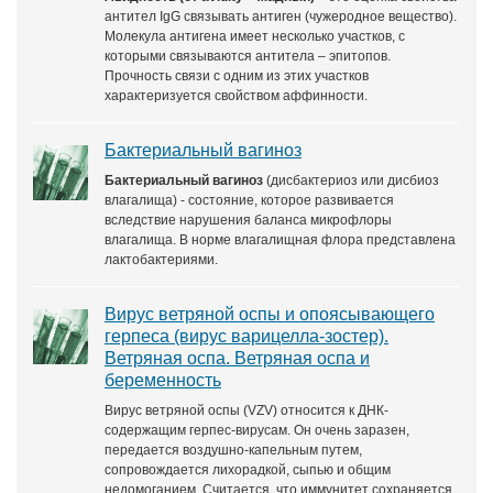
антител IgG связывать антиген (чужеродное вещество).
Молекула антигена имеет несколько участков, с
которыми связываются антитела – эпитопов.
Прочность связи с одним из этих участков
характеризуется свойством аффинности.
Бактериальный вагиноз
Бактериальный вагиноз
(дисбактериоз или дисбиоз
влагалища) - состояние, которое развивается
вследствие нарушения баланса микрофлоры
влагалища. В норме влагалищная флора представлена
лактобактериями.
Вирус ветряной оспы и опоясывающего
герпеса (вирус варицелла-зостер).
Ветряная оспа. Ветряная оспа и
беременность
Вирус ветряной оспы (VZV) относится к ДНК-
содержащим герпес-вирусам. Он очень заразен,
передается воздушно-капельным путем,
сопровождается лихорадкой, сыпью и общим
недомоганием. Считается, что иммунитет сохраняется