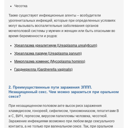
Чесотка
Также существуют инфекционные агенты – возбудители
урогенитальных инфекций, которые при определенных условиях
могут вызывать воспалительные заболевания органов
мочеполовой системы у мужчин и женщин или быть опасными во
время беременности и родов:
Уреаплазма уреалитикум (Ureaplasma urealyticum)
Уреаплазма парвум (Ureaplasma parvum)
Микоплазма хоминис (Mycoplasma hominis)
Гарднерелла (Gardnerella vaginalis)
2. Преимущественные пути заражения ЗППП.
Незащищенный секс. Чем можно заразиться при оральном
сексе?
При незащищенном половом акте высок риск заражения
хламидиозом, гонореей, сифилисом, трихомониазом, гепатитами В
и С, ВИЧ, герпесом, вирусом папилломы человека, чесоткой.
Заражение инфекциями возможно при любом виде сексуального
контакта, а не только при вагинальном сексе. Так, при оральном