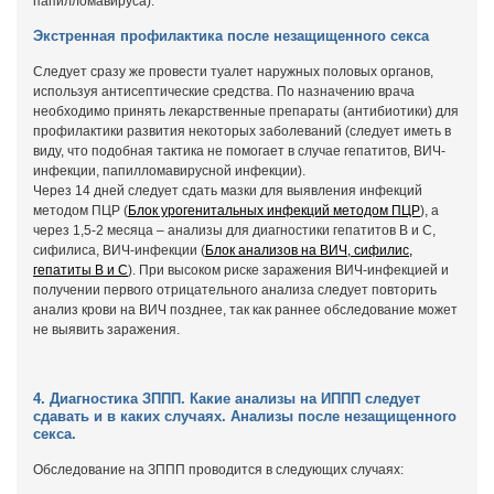
папилломавируса).
Экстренная профилактика после незащищенного секса
Следует сразу же провести туалет наружных половых органов,
используя антисептические средства. По назначению врача
необходимо принять лекарственные препараты (антибиотики) для
профилактики развития некоторых заболеваний (следует иметь в
виду, что подобная тактика не помогает в случае гепатитов, ВИЧ-
инфекции, папилломавирусной инфекции).
Через 14 дней следует сдать мазки для выявления инфекций
методом ПЦР (
Блок урогенитальных инфекций методом ПЦР
), а
через 1,5-2 месяца – анализы для диагностики гепатитов В и С,
сифилиса, ВИЧ-инфекции (
Блок анализов на ВИЧ, сифилис,
гепатиты B и C
). При высоком риске заражения ВИЧ-инфекцией и
получении первого отрицательного анализа следует повторить
анализ крови на ВИЧ позднее, так как раннее обследование может
не выявить заражения.
4. Диагностика ЗППП. Какие анализы на ИППП следует
сдавать и в каких случаях. Анализы после незащищенного
секса.
Обследование на ЗППП проводится в следующих случаях: