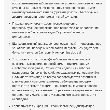
воспалительными заболеваниями внутренних половых органов
мужчины, которые могут приводить к изменению анатомии
мочеиспускательного канала (сужение уретры), бесплодию и
другим нарушениям репродуктивной функции.
Паховая гранулема — хроническое, медленно
прогрессирующее инфекционное венерическое заболевание,
вызываемое бактериями вида
Calymmatobacterium
granulomatis
.
Шанкроид (мягкий шанкр, венерическая язва) — инфекционное
заболевание, передающееся половым путём. Возбудителем
болезни является бактерия Haemophilus ducreyi.
Трихомониаз (трихомоноз)– заболевание мочеполовой
системы, вызываемое простейшими – трихомонадами
(Trichomonas vaginalis). Относится к одной из наиболее
распространённых инфекций, передаваемых половым путём.
Наличие трихомонад не всегда сопровождается развитием
клинических симптомов, а потому заболевание нередко
протекает в скрытой форме.. При этом трихомониаз опасен
осложнениями, связанными с поражением внутренних половых
органов, как у мужчин, так и у женщин, что может привести к
бесплодию.
Герпетическая инфекция – хроническое рецидивирующее