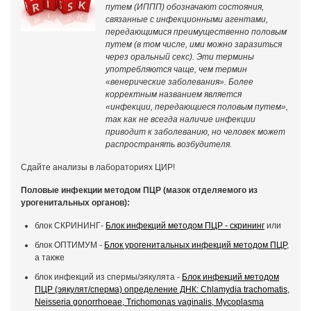
путем (ИППП) обозначают состояния,
связанные с инфекционными агентами,
передающимися преимущественно половым
путем (в том числе, ими можно заразиться
через оральный секс). Эти термины
употребляются чаще, чем термин
«венерические заболевания». Более
корректным названием является
«инфекции, передающиеся половым путем»,
так как не всегда наличие инфекции
приводит к заболеванию, но человек может
распространять возбудителя.
Сдайте анализы в лабораториях ЦИР!
Половые инфекции методом ПЦР
(мазок отделяемого из
урогенитальных органов):
блок СКРИНИНГ-
Блок инфекций методом ПЦР - скрининг
или
блок ОПТИМУМ -
Блок урогенитальных инфекций методом ПЦР
,
а также
блок инфекций из спермы/эякулята -
Блок инфекций методом
ПЦР (эякулят/сперма) определение ДНК: Chlamydia trachomatis,
Neisseria gonorrhoeae, Trichomonas vaginalis, Mycoplasma