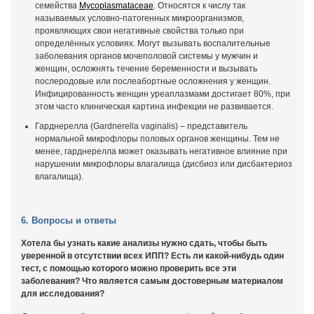
семейства
Mycoplasmataceae
. Относятся к числу так
называемых условно-патогенных микроорганизмов,
проявляющих свои негативные свойства только при
определённых условиях. Могут вызывать воспалительные
заболевания органов мочеполовой системы у мужчин и
женщин, осложнять течение беременности и вызывать
послеродовые или послеабортные осложнения у женщин.
Инфицированность женщин уреаплазмами достигает 80%, при
этом часто клиническая картина инфекции не развивается.
Гарднерелла (Gardnerella vaginalis) – представитель
нормальной микрофлоры половых органов женщины. Тем не
менее, гарднерелла может оказывать негативное влияние при
нарушении микрофлоры влагалища (дисбиоз или дисбактериоз
влагалища).
6. Вопросы и ответы
Хотела бы узнать какие анализы нужно сдать, чтобы быть
уверенной в отсутствии всех ИПП? Есть ли какой-нибудь один
тест, с помощью которого можно проверить все эти
заболевания? Что является самым достоверным материалом
для исследования?