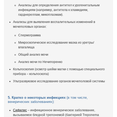
Анализы для определения антител к урогенитальным
инфекциям (например, антитела к хламидиям,
гарднереллам, микоплазмам).
Анализы для выявления воспалительных изменений в
мочеполовых органах:
Спермограмма
Микроскопическое исследование мазка из уретры/
влагалища
Общий анализ мочи
Анализ мочи по Нечипоренко
Кольпоскопия (осмотр шейки матки с помощью специального
прибора – кольпоскопа)
Ультразвуковое исследование органов мочеполовой системы
5.
Кратко о некоторых инфекциях
(в том числе,
венерических заболеваниях):
Сифилис
– инфекционное венерическое заболевание,
вызываемое бледной трепонемой (бактерией Treponema