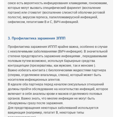
сексе есть вероятность инфицирования хламидиями, гонококками,
которые могут вызвать специфический фарингит (воспаление
гортани) или стоматит (воспаление слизистой оболочки ротовой
полости), вирусом герпеса, папилломавирусной инфекцией,
сифилисом, гепатитами В и С, ВИЧ-инфекцией.
3. Профилактика заражения ЗППП
Профилактика заражения ИППП крайне важна, особенно в случае
с неизлечимыми заболеваниями (ВИЧ-инфекция). В значительной
степени предотвратить заражение инфекциями , передаваемыми
половым путем возможно, используя барьерные средства
контрацепции (презервативы, как мужские, так и женские ).
Важно избегать контакта с биологическими жидкостями партнера
(сперма, отделяемое влагалища, слюна), который может быть
носителем инфекционных агентов.
В идеале оба партнера перед началом сексуальных отношений
должны пройти обследование на носительство инфекций, которое
включает в себя анализы крови и мазков отделяемого половых
органов. Важно знать, что многие инфекции не могут быть
обнаружены сразу после заражения.
Для предотвращения некоторых заболеваний используется
вакцинация (например, гепатит В, некоторые типы