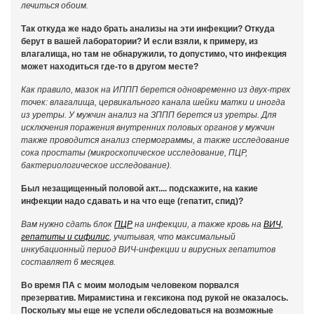
лечиться обоим.
Так откуда же надо брать анализы на эти инфекции? Откуда
берут в вашей лаборатории? И если взяли, к примеру, из
влагалища, но там не обнаружили, то допустимо, что инфекция
может находиться где-то в другом месте?
Как правило, мазок на ИППП берется одновременно из двух-трех
точек: влагалища, цервикального канала шейки матки и иногда
из уретры. У мужчин анализ на ЗППП берется из уретры. Для
исключения поражения внутренних половых органов у мужчин
также проводится анализ спермограммы, а также исследование
сока простаты (микроскопическое исследование, ПЦР,
бактериологическое исследование).
Был незащищенный половой акт.... подскажите, на какие
инфекции надо сдавать и на что еще (гепатит, спид)?
Вам нужно сдать блок
ПЦР
на инфекции, а также кровь на
ВИЧ,
гепатиты и сифилис
, учитывая, что максимальный
инкубационный период ВИЧ-инфекции и вирусных гепатитов
составляет 6 месяцев.
Во время ПА с моим молодым человеком порвался
презерватив. Мирамистина и гексикона под рукой не оказалось.
Поскольку мы еще не успели обследоваться на возможные