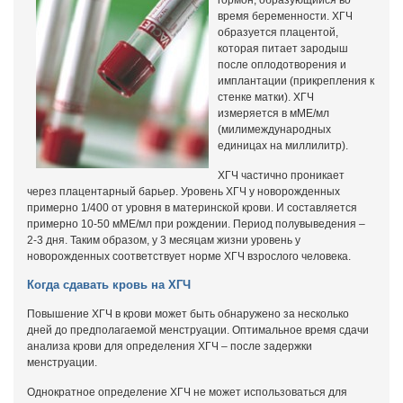
гормон, образующийся во
время беременности. ХГЧ
образуется плацентой,
которая питает зародыш
после оплодотворения и
имплантации (прикрепления к
стенке матки). ХГЧ
измеряется в мМЕ/мл
(милимеждународных
единицах на миллилитр).
ХГЧ частично проникает
через плацентарный барьер. Уровень ХГЧ у новорожденных
примерно 1/400 от уровня в материнской крови. И составляется
примерно 10-50 мМЕ/мл при рождении. Период полувыведения –
2-3 дня. Таким образом, у 3 месяцам жизни уровень у
новорожденных соответствует норме ХГЧ взрослого человека.
Когда сдавать кровь на ХГЧ
Повышение ХГЧ в крови может быть обнаружено за несколько
дней до предполагаемой менструации. Оптимальное время сдачи
анализа крови для определения ХГЧ – после задержки
менструации.
Однократное определение ХГЧ не может использоваться для