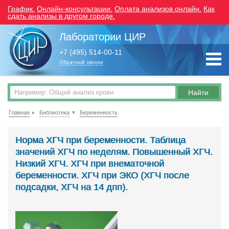
График.
Онлайн-консультации.
Оплата анализов онлайн.
Как
сдать анализы в другом городе.
Лаборатории ЦИР
+7 (495) 514-00-11
Обратный звонок
Главная
Библиотека
Беременность
Норма ХГЧ при беременности. Таблица
значений ХГЧ по неделям. Повышенный ХГЧ.
Низкий ХГЧ. ХГЧ при внематочной
беременности. ХГЧ при ЭКО (ХГЧ после
подсадки, ХГЧ на 14 дпп).