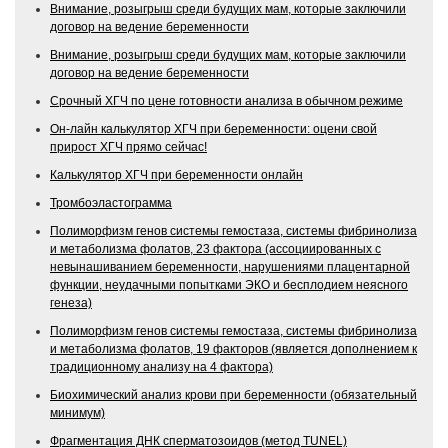
Внимание, розыгрыш среди будущих мам, которые заключили
договор на ведение беременности
Внимание, розыгрыш среди будущих мам, которые заключили
договор на ведение беременности
Срочный ХГЧ по цене готовности анализа в обычном режиме
Он-лайн калькулятор ХГЧ при беременности: оцени свой
прирост ХГЧ прямо сейчас!
Калькулятор ХГЧ при беременности онлайн
Тромбоэластограмма
Полиморфизм генов системы гемостаза, системы фибринолиза
и метаболизма фолатов, 23 фактора (ассоциированных с
невынашиванием беременности, нарушениями плацентарной
функции, неудачными попытками ЭКО и бесплодием неясного
генеза)
Полиморфизм генов системы гемостаза, системы фибринолиза
и метаболизма фолатов, 19 факторов (является дополнением к
традиционному анализу на 4 фактора)
Биохимический анализ крови при беременности (обязательный
минимум)
Фрагментация ДНК сперматозоидов (метод TUNEL)