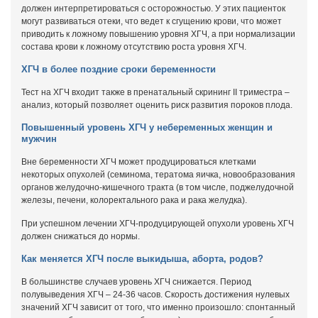
должен интерпретироваться с осторожностью. У этих пациенток
могут развиваться отеки, что ведет к сгущению крови, что может
приводить к ложному повышению уровня ХГЧ, а при нормализации
состава крови к ложному отсутствию роста уровня ХГЧ.
ХГЧ в более поздние сроки беременности
Тест на ХГЧ входит также в пренатальный скрининг II триместра –
анализ, который позволяет оценить риск развития пороков плода.
Повышенный уровень ХГЧ у небеременных женщин и
мужчин
Вне беременности ХГЧ может продуцироваться клетками
некоторых опухолей (семинома, тератома яичка, новообразования
органов желудочно-кишечного тракта (в том числе, поджелудочной
железы, печени, колоректального рака и рака желудка).
При успешном лечении ХГЧ-продуцирующей опухоли уровень ХГЧ
должен снижаться до нормы.
Как меняется ХГЧ после выкидыша, аборта, родов?
В большинстве случаев уровень ХГЧ снижается. Период
полувыведения ХГЧ – 24-36 часов. Скорость достижения нулевых
значений ХГЧ зависит от того, что именно произошло: спонтанный