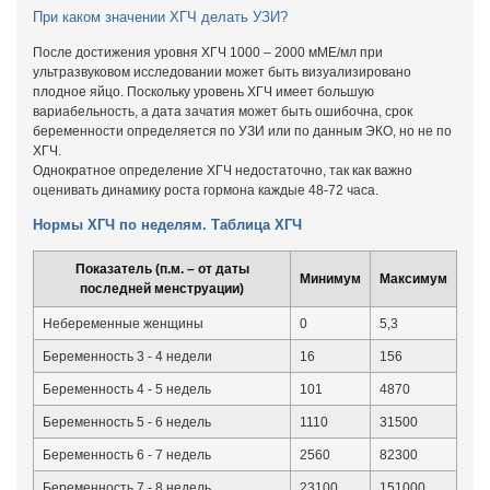
При каком значении ХГЧ делать УЗИ?
После достижения уровня ХГЧ 1000 – 2000 мМЕ/мл при
ультразвуковом исследовании может быть визуализировано
плодное яйцо. Поскольку уровень ХГЧ имеет большую
вариабельность, а дата зачатия может быть ошибочна, срок
беременности определяется по УЗИ или по данным ЭКО, но не по
ХГЧ.
Однократное определение ХГЧ недостаточно, так как важно
оценивать динамику роста гормона каждые 48-72 часа.
Нормы ХГЧ по неделям. Таблица ХГЧ
Показатель (п.м. – от даты
Минимум
Максимум
последней менструации)
Небеременные женщины
0
5,3
Беременность 3 - 4 недели
16
156
Беременность 4 - 5 недель
101
4870
Беременность 5 - 6 недель
1110
31500
Беременность 6 - 7 недель
2560
82300
Беременность 7 - 8 недель
23100
151000