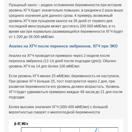
Пузырный занос – редкое осложнение беременности при котором
уровень ХГЧ будет значительно повышен, в среднем в 2 раза выше
среднего значения для данного срока. К примеру, возможный
уровень ХГЧ при пузырном заносе на 36 дней от первого дня
последней менструации может достигать 200 000 мМЕ/мл, в то
время как при нормально развивающейся беременности ХГЧ будет
от 1 200 до 36 000 мМЕ/мл.
Анализ на ХГЧ после переноса эмбрионов. ХГЧ при ЭКО
Анализ на ХГЧ проводится примерно через 2 недели после
переноса эмбриона (12-14 дней после подсадки (дпп)). Обычно
уровень ХГЧ на 14 дпп более 100 мМЕ/мл.
Если уровень ХГЧ менее 25 мМЕ/мл, беременность не наступила.
При уровне ХГЧ больше 25, тест повторяется через 2 дня, при
развитии беременности его уровень должен возрастать. Уровень
ХГЧ будет удваиваться примерно каждые 48 часов до 21 дня после
подсадки.
Более высокие значения ХГЧ (300-400 мМЕ/мл) с большой
вероятностью говорят о многоплодной беременности.