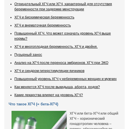
Отрицательный ХГЧ или ХГЧ, характерный для отсутствия
беременности при задержке менструации
ХГЧ и биохимическая беременность
ХГЧ и внематочная беременность
Повышенный ХГЧ. Что может означать уровень ХГЧ выше
нормы?
ХГЧ и многоплодная беременность. ХГЧ и двойня.
Пузырный занос
Анализ на ХГЧ после переноса эмбрионов. ХГЧ при ЭКО
ХГЧ и синдром гиперстимуляции яичников
Повышенный уровень ХГЧ у небеременных женщин и мужчин
Как меняется ХГЧ после выкидыша, аборта, родов?
Какие лекарства влияют на уровень ХГЧ?
Что такое ХГЧ (= бета-ХГЧ)
ХГЧ или бета-ХГЧ или общий
ХГЧ – хорионический
гонадотропин человека –