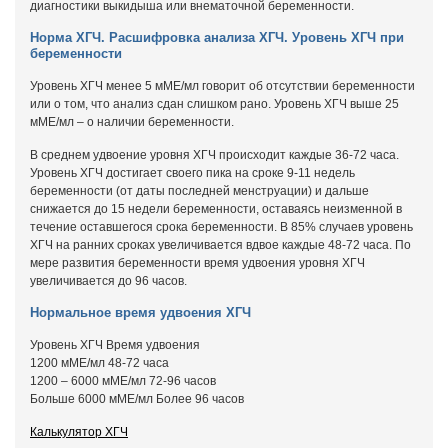
диагностики выкидыша или внематочной беременности.
Норма ХГЧ. Расшифровка анализа ХГЧ. Уровень ХГЧ при
беременности
Уровень ХГЧ менее 5 мМЕ/мл говорит об отсутствии беременности
или о том, что анализ сдан слишком рано. Уровень ХГЧ выше 25
мМЕ/мл – о наличии беременности.
В среднем удвоение уровня ХГЧ происходит каждые 36-72 часа.
Уровень ХГЧ достигает своего пика на сроке 9-11 недель
беременности (от даты последней менструации) и дальше
снижается до 15 недели беременности, оставаясь неизменной в
течение оставшегося срока беременности. В 85% случаев уровень
ХГЧ на ранних сроках увеличивается вдвое каждые 48-72 часа. По
мере развития беременности время удвоения уровня ХГЧ
увеличивается до 96 часов.
Нормальное время удвоения ХГЧ
Уровень ХГЧ Время удвоения
1200 мМЕ/мл 48-72 часа
1200 – 6000 мМЕ/мл 72-96 часов
Больше 6000 мМЕ/мл Более 96 часов
Калькулятор ХГЧ