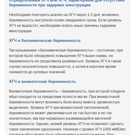
Отрицательный ХГЧ или ХГЧ, характерный для отсутствия
беременности при задержке менструации
Необходимо повторить анализ на ХГЧ через 1-2 дня, возможно,
беременность наступила позже ожидаемого срока. Если уровень
ХГЧ не вырастет, необходимо искать иные причины задержки
менструации.
ХГЧ и биохимическая беременность
Так называемая «биохимическая беременность» - состояние, при
котором было обнаружено повышение ХГЧ выше нормы, но
беременность не продолжила развиваться. Уровень ХГЧ в таком
случае незначительно повышается, а затем в короткое время
снижается до нулевых значений.
ХГЧ и внематочная беременность
Внематочная беременность – беременность, при которой плодное
яйцо находится за пределами полости матки. При внематочной
беременности могут возникать боли внизу живота, кровянистые
выделения. Уровень ХГЧ при внематочной (эктопической)
беременности может увеличиваться не так быстро и не так
значительно, как при нормально развивающейся маточной
беременности. Однако, низкий уровень ХГЧ не позволяет сделать
такое заключение однозначно. Начиная с уровня ХГЧ 1000 мМЕ/мл
плодное яйцо может быть обнаружено в полости матки. При