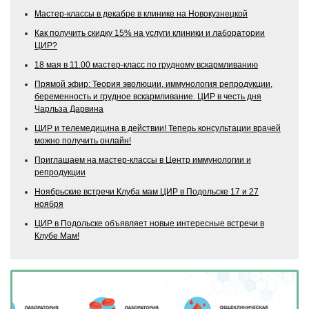
Мастер-классы в декабре в клинике на Новокузнецкой
Как получить скидку 15% на услуги клиники и лаборатории
ЦИР?
18 мая в 11.00 мастер-класс по грудному вскармливанию
Прямой эфир: Теория эволюции, иммунология репродукции,
беременность и грудное вскармливание. ЦИР в честь дня
Чарльза Дарвина
ЦИР и телемедицина в действии! Теперь консультации врачей
можно получить онлайн!
Приглашаем на мастер-классы в Центр иммунологии и
репродукции
Ноябрьские встречи Клуба мам ЦИР в Подольске 17 и 27
ноября
ЦИР в Подольске объявляет новые интересные встречи в
Клубе Мам!