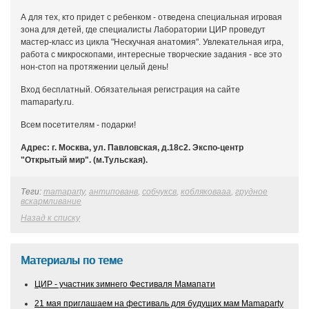
А для тех, кто придет с ребенком - отведена специальная игровая
зона для детей, где специалисты Лаборатории ЦИР проведут
мастер-класс из цикла "Нескучная анатомия". Увлекательная игра,
работа с микроскопами, интересные творческие задания - все это
нон-стоп на протяжении целый день!
Вход бесплатный. Обязательная регистрация на сайте
mamaparty.ru.
Всем посетителям - подарки!
Адрес: г. Москва, ул. Павловская, д.18с2. Экспо-центр
"Открытый мир". (м.Тульская).
Теги:
mamaparty
,
антипованв
,
собчуксв
,
кобляковааа
,
грудное
вскармливание
Назад к списку
Материалы по теме
ЦИР - участник зимнего Фестиваля Мамапати
21 мая приглашаем на фестиваль для будущих мам Mamaparty