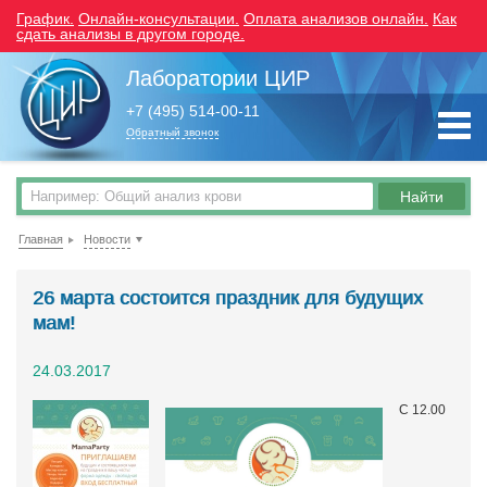
График.
Онлайн-консультации.
Оплата анализов онлайн.
Как
сдать анализы в другом городе.
Лаборатории ЦИР
+7 (495) 514-00-11
Обратный звонок
Главная
Новости
26 марта состоится праздник для будущих
мам!
24.03.2017
C 12.00