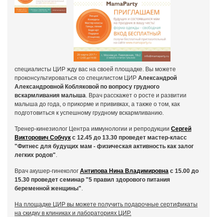
специалисты ЦИР жду вас на своей площадке. Вы можете
проконсультироваться со специлистом ЦИР
Александрой
Александровной Кобляковой по вопросу грудного
вскармливания малыша
. Врач расскажет о росте и развитии
малыша до года, о прикорме и прививках, а также о том, как
подготовиться к успешному грудному вскармливанию.
Тренер-кинезиолог Центра иммунологии и репродукции
Сергей
Викторович Собчук
с 12.45 до 13.30 проведет мастер-класс
"Фитнес для будущих мам - физическая активность как залог
легких родов"
.
Врач акушер-гинеколог
Антипова Нина Владимировна
с 15.00 до
15.30 проведет семинар "5 правил здорового питания
беременной женщины"
.
На площадке ЦИР вы можете получить подарочные сертификаты
на скидку в клиниках и лабораториях ЦИР.