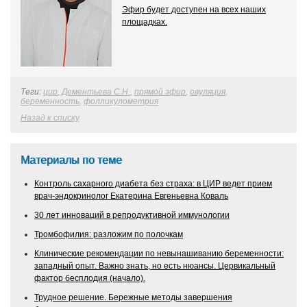
Эфир будет доступен на всех наших
площадках.
Теги:
цир
,
Дементьева С.Н.
,
прямой эфир
,
овуляция
,
беременность
,
фолликулометрия
Назад к списку
Материалы по теме
Контроль сахарного диабета без страха: в ЦИР ведет прием
врач-эндокринолог Екатерина Евгеньевна Коваль
30 лет инноваций в репродуктивной иммунологии
Тромбофилия: разложим по полочкам
Клинические рекомендации по невынашиванию беременности:
западный опыт. Важно знать, но есть нюансы. Цервикальный
фактор бесплодия (начало).
Трудное решение. Бережные методы завершения