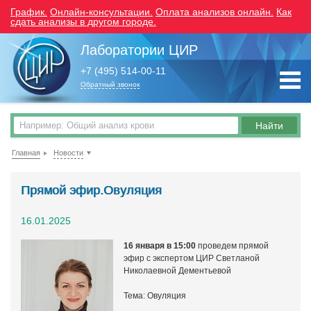
График.
Онлайн-консультации.
Оплата анализов онлайн.
Как
сдать анализы в другом городе.
Лаборатории ЦИР
+7 (495) 514-00-11
Обратный звонок
Главная
Новости
Прямой эфир.Овуляция
16.01.2025
16 января в 15:00
проведем прямой
эфир с экспертом ЦИР Светланой
Николаевной Дементьевой
Тема: Овуляция