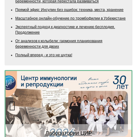
беременности, которая перестала развиваться
Прямой эфир: Инсулин без ошибок: техника, места, хранение
Масштабное онлайн-обучение по тромбофилии в Узбекистане
Экспертный подход к диагностике и лечению бесплодия.
Продолжение
От анализов к колыбели: гармония планирования
беременности для двоих
Полный вперед - и это не шутка!
Previous
Next
Лаборатории ЦИР