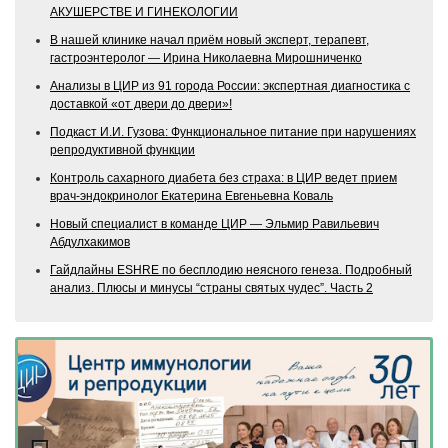
АКУШЕРСТВЕ И ГИНЕКОЛОГИИ
В нашей клинике начал приём новый эксперт, терапевт,
гастроэнтеролог — Ирина Николаевна Мирошниченко
Анализы в ЦИР из 91 города России: экспертная диагностика с
доставкой «от двери до двери»!
Подкаст И.И. Гузова: Функциональное питание при нарушениях
репродуктивной функции
Контроль сахарного диабета без страха: в ЦИР ведет прием
врач-эндокринолог Екатерина Евгеньевна Коваль
Новый специалист в команде ЦИР — Эльмир Равильевич
Абдулхакимов
Гайдлайны ESHRE по бесплодию неясного генеза. Подробный
анализ. Плюсы и минусы “страны святых чудес”. Часть 2