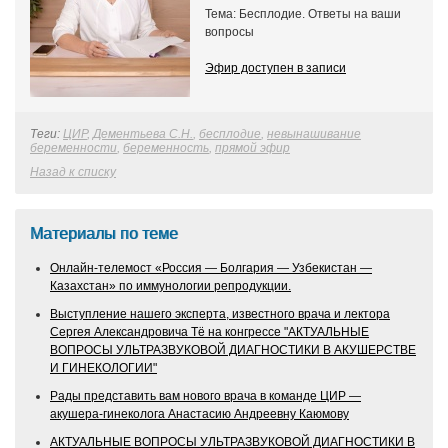
Тема: Бесплодие. Ответы на ваши
вопросы
Эфир доступен в записи
Теги:
ЦИР
,
Дементьева С.Н.
,
бесплодие
,
невынашивание
беременности
,
беременность
,
прямой эфир
Назад к списку
Материалы по теме
Онлайн‑телемост «Россия — Болгария — Узбекистан —
Казахстан» по иммунологии репродукции.
Выступление нашего эксперта, известного врача и лектора
Сергея Александровича Тё на конгрессе "АКТУАЛЬНЫЕ
ВОПРОСЫ УЛЬТРАЗВУКОВОЙ ДИАГНОСТИКИ В АКУШЕРСТВЕ
И ГИНЕКОЛОГИИ"
Рады представить вам нового врача в команде ЦИР —
акушера‑гинеколога Анастасию Андреевну Каюмову
АКТУАЛЬНЫЕ ВОПРОСЫ УЛЬТРАЗВУКОВОЙ ДИАГНОСТИКИ В