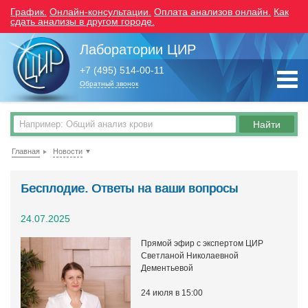
График.
Онлайн-консультации.
Оплата анализов онлайн.
Как
сдать анализы в другом городе.
Лаборатории ЦИР
+7 (495) 514-00-11
Обратный звонок
Главная
Новости
Бесплодие. Ответы на ваши вопросы
24.07.2025
Прямой эфир с экспертом ЦИР
Светланой Николаевной
Дементьевой
24 июля в 15:00