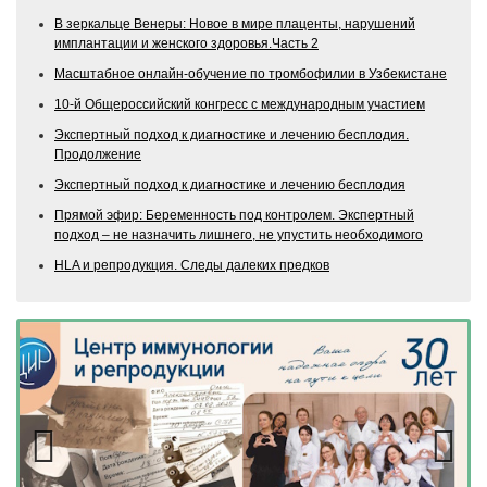
В зеркальце Венеры: Новое в мире плаценты, нарушений
имплантации и женского здоровья.Часть 2
Масштабное онлайн-обучение по тромбофилии в Узбекистане
10-й Общероссийский конгресс с международным участием
Экспертный подход к диагностике и лечению бесплодия.
Продолжение
Экспертный подход к диагностике и лечению бесплодия
Прямой эфир: Беременность под контролем. Экспертный
подход – не назначить лишнего, не упустить необходимого
HLA и репродукция. Следы далеких предков
Previous
Next