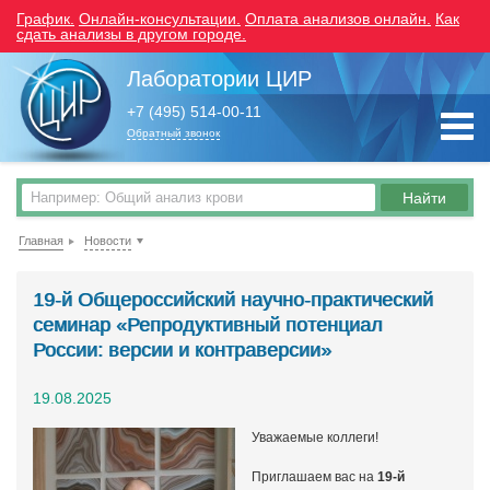
График.
Онлайн-консультации.
Оплата анализов онлайн.
Как
сдать анализы в другом городе.
Лаборатории ЦИР
+7 (495) 514-00-11
Обратный звонок
Главная
Новости
19-й Общероссийский научно-практический
семинар «Репродуктивный потенциал
России: версии и контраверсии»
19.08.2025
Уважаемые коллеги!
Приглашаем вас на
19-й