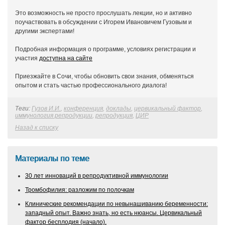
Это возможность не просто прослушать лекции, но и активно
поучаствовать в обсуждении с Игорем Ивановичем Гузовым и
другими экспертами!
Подробная информация о программе, условиях регистрации и
участия
доступна на сайте
Приезжайте в Сочи, чтобы обновить свои знания, обменяться
опытом и стать частью профессионального диалога!
Теги:
Гузов И.И.
,
конференция
,
доклады
,
цервикальный фактор
,
иммунология репродукции
,
репродукция
,
ЦИР
Назад к списку
Материалы по теме
30 лет инноваций в репродуктивной иммунологии
Тромбофилия: разложим по полочкам
Клинические рекомендации по невынашиванию беременности:
западный опыт. Важно знать, но есть нюансы. Цервикальный
фактор бесплодия (начало).