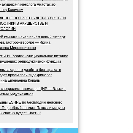
 акушера‑гинеколога Анастасию
евну Каюмову
АЛЬНЫЕ ВОПРОСЫ УЛЬТРАЗВУКОВОЙ
НОСТИКИ В АКУШЕРСТВЕ И
КОЛОГИИ
й клинике начал приём новый эксперт,
вт, гастроэнтеролог — Ирина
аевна Мирошниченко
т И.И. Гузова: Функциональное питание
арушениях репродуктивной функции
ль сахарного диабета без страха: в
едет прием врач-эндокринолог
рина Евгеньевна Коваль
 специалист в команде ЦИР — Эльмир
ьевич Абдулхакимов
айны ESHRE по бесплодию неясного
а. Подробный анализ. Плюсы и минусы
ы святых чудес”. Часть 2