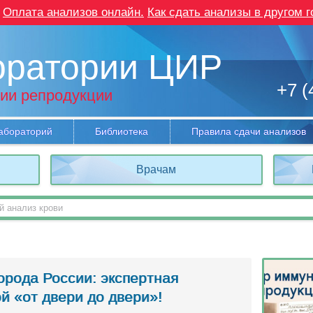
Оплата анализов онлайн.
Как сдать анализы в другом г
оратории ЦИР
+7 (
ии репродукции
абораторий
Библиотека
Правила сдачи анализов
Врачам
орода России: экспертная
й «от двери до двери»!