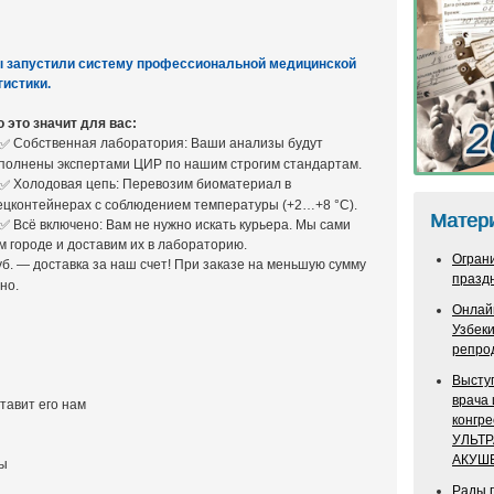
 запустили систему профессиональной медицинской
гистики.
о это значит для вас:
Собственная лаборатория: Ваши анализы будут
полнены экспертами ЦИР по нашим строгим стандартам.
Холодовая цепь: Перевозим биоматериал в
ецконтейнерах с соблюдением температуры (+2…+8 °С).
Матер
Всё включено: Вам не нужно искать курьера. Мы сами
 городе и доставим их в лабораторию.
Ограни
уб. — доставка за наш счет! При заказе на меньшую сумму
празд
но.
Онлай
Узбек
репро
Выступ
врача 
тавит его нам
конгр
УЛЬТ
АКУШ
вы
Рады п