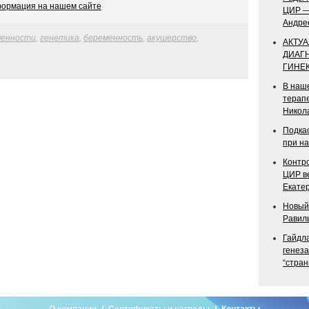
формация на нашем сайте
ЦИР —
Андре
менности
,
генетика
,
беременность
,
акушерство
,
АКТУ
ДИАГ
ГИНЕ
В наше
терапе
Никол
Подкас
при н
Контро
ЦИР в
Екате
Новый
Равил
Гайдл
генез
“стран