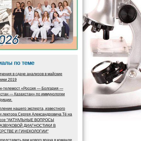
иалы по теме
чения в сдаче анализов в майские
ники 2019
н‑телемост «Россия — Болгария —
истан — Казахстан» по иммунологии
дукции.
ление нашего эксперта, известного
и лектора Сергея Александровича Тё на
ессе "АКТУАЛЬНЫЕ ВОПРОСЫ
РАЗВУКОВОЙ ДИАГНОСТИКИ В
ЕРСТВЕ И ГИНЕКОЛОГИИ"
редставить вам нового врача в команде