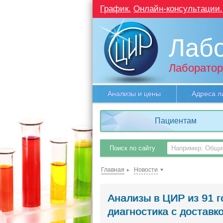
График.
Онлайн-консультации.
Лаб
Лаборатор
Анализы и цены
Адреса л
Пациентам
Поиск по сайту
Главная
Новости
Анализы в ЦИР из 91 г
диагностика с доставко