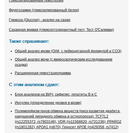
Гликозилированный гемоглобин
Фруктозамин (гликозилированный белок)
Глюкоза (Glucose) - анализ на сахар
Сахарная кривая (глюкозотолерантный тест, Тест О'Саливан)
Также спрашивают:
Общий анализ крови (ОАК, с лейкоцитарной формулой и СОЭ)
Общий анализ мочи (с микроскопическим исследованием
осадка)
Расширенная гемостазиограмма
С этим анализом сдают:
Блок анализов на ВИЧ, сифилис, гепатиты В и С
Инсулин (определение уровня в крови)
Полиморфизм генов обмена веществ (риск развития диабета,
нарушений липидного обмена и остеопороза): TCF7L2
(rs12255372, rs7903146), VDR (rs11568820, rs731236), PPARG2
(rs1801282), APOA1 (rs670), Геносет APOE (rs429358, rs7412)