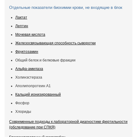
Отдельные показатели биохимии крови, не входящие в блок
Лактат
Лептин
Мочевая кислота
Железосвязывающая способность сыворотки
Фруктозамин
Общий белок и белковые фракции
Альфа-амилаза
Холинэстераза
Аполипопротеин А1
Кальций ионизированный
Фосфор
Хлориды
Современные подходы к лабораторной диагностике фертильности
(обследование при СПКЯ)