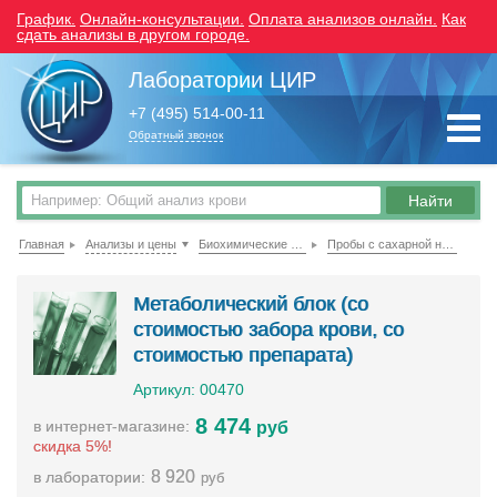
График.
Онлайн-консультации.
Оплата анализов онлайн.
Как
сдать анализы в другом городе.
Лаборатории ЦИР
+7 (495) 514-00-11
Обратный звонок
Главная
Анализы и цены
Биохимические исследования крови
Пробы с сахарной нагрузкой
Метаболический блок (со
стоимостью забора крови, со
стоимостью препарата)
Артикул: 00470
8 474
в интернет-магазине:
руб
скидка 5%!
8 920
в лаборатории:
руб