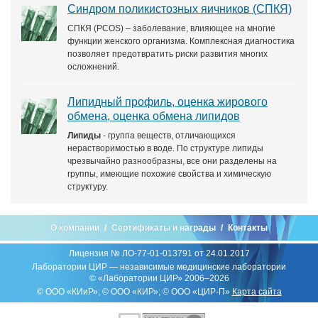
Синдром поликистозных яичников (СПКЯ)
СПКЯ (PCOS) – заболевание, влияющее на многие
функции женского организма. Комплексная диагностика
позволяет предотвратить риски развития многих
осложнений.
Липидный профиль, оценка жирового
обмена, оценка обмена липидов
Липиды
- группа веществ, отличающихся
нерастворимостью в воде. По структуре липиды
чрезвычайно разнообразны, все они разделены на
группы, имеющие похожие свойства и химическую
структуру.
О компании
Сертификаты и награды
Контакты
Лицензия № ЛО-77-01-013791 от 24.01.2017
Лаборатории ЦИР — независимые медицинские лаборатории
© «Лаборатории ЦИР» 2006–2026
© ООО «КИиР»; © ООО «КИР»; © ООО «ЦИР-П»
Карта сайта