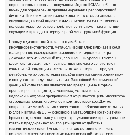
переносчиком глюкозы — инсулином. Индекс НОМА особенно
важен для определения причины нарушения репродуктивной
функции. При отсутствии взаимодействия клеток организма с
инсулином (высокий индекс НОМА) изменяется синтез женских
половых гормонов (эстрогенов), что препятствует наступлению
овуляции и приводит к нерегулярной менструальной функции.
Наряду с диагностикой сахарного диабета и
инсулинорезистентности, метаболический блок включает в себя
всестороннее исследование жирового (липидного) спектра.
Доказано, что избыточный вес, повышенный уровень глюкозы
крови как натощак, так и постпрандиально часто сопутствуют
избыточной продукции холестерина. Холестерин — продукт
метаболизма жиров, который вырабатывается самим организмом
и поступает с продуктами питания. Важнейшей биохимической
функцией холестерина является его превращение в гормон
прогестерон в плаценте, семенниках, жёлтом теле и
надпочечниках; этим превращением открывается цепь биосинтеза
стероидных половых гормонов и кортикостероидов. Другое
направление метаболизма холестерина — образование жёлчных
кислот и витамина D3 — основного в метаболизме костной ткани.
Кроме того, холестерин участвует в регулировании проницаемости
клеток и предохраняет эритроциты крови от действия
гемолитических ядов. Однако не весь холестерин одинаково
полезен! Существует несколько видов (фракций) холестерина,