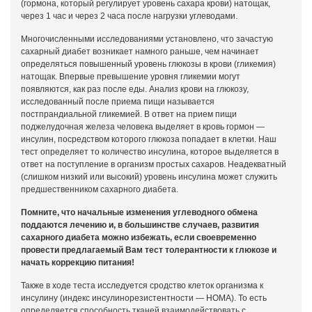
(гормона, который регулирует уровень сахара крови) натощак,
через 1 час и через 2 часа после нагрузки углеводами.
Многочисленными исследованиями установлено, что зачастую
сахарный диабет возникает намного раньше, чем начинает
определяться повышенный уровень глюкозы в крови (гликемия)
натощак. Впервые превышение уровня гликемии могут
появляются, как раз после еды. Анализ крови на глюкозу,
исследованный после приема пищи называется
постпрандиальной гликемией. В ответ на прием пищи
поджелудочная железа человека выделяет в кровь гормон —
инсулин, посредством которого глюкоза попадает в клетки. Наш
тест определяет то количество инсулина, которое выделяется в
ответ на поступление в организм простых сахаров. Неадекватный
(слишком низкий или высокий) уровень инсулина может служить
предшественником сахарного диабета.
Помните, что начальные изменения углеводного обмена
поддаются лечению и, в большинстве случаев, развития
сахарного диабета можно избежать, если своевременно
провести предлагаемый Вам тест толерантности к глюкозе и
начать коррекцию питания!
Также в ходе теста исследуется сродство клеток организма к
инсулину (индекс инсулинорезистентности — НОМА). То есть
определяется способность тканей взаимодействовать с