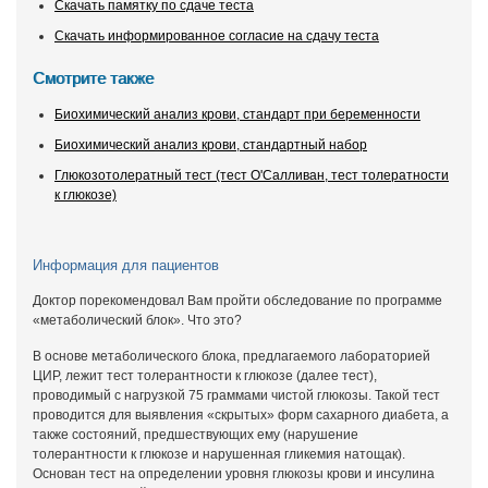
Скачать памятку по сдаче теста
Скачать информированное согласие на сдачу теста
Смотрите также
Биохимический анализ крови, стандарт при беременности
Биохимический анализ крови, стандартный набор
Глюкозотолератный тест (тест О'Салливан, тест толератности
к глюкозе)
Информация для пациентов
Доктор порекомендовал Вам пройти обследование по программе
«метаболический блок». Что это?
В основе метаболического блока, предлагаемого лабораторией
ЦИР, лежит тест толерантности к глюкозе (далее тест),
проводимый с нагрузкой 75 граммами чистой глюкозы. Такой тест
проводится для выявления «скрытых» форм сахарного диабета, а
также состояний, предшествующих ему (нарушение
толерантности к глюкозе и нарушенная гликемия натощак).
Основан тест на определении уровня глюкозы крови и инсулина