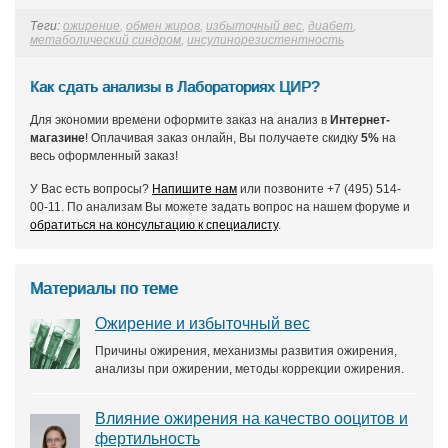
Теги:
ожирение
,
обмен жиров
,
избыточный вес
,
диабет
,
метаболический синдром
,
инсулинорезистентность
Как сдать анализы в Лабораториях ЦИР?
Для экономии времени оформите заказ на анализ в
Интернет-
магазине
! Оплачивая заказ онлайн, Вы получаете скидку
5%
на
весь оформленный заказ!
У Вас есть вопросы?
Напишите нам
или позвоните +7 (495) 514-
00-11. По анализам Вы можете задать вопрос на нашем форуме и
обратиться на консультацию к специалисту
.
Материалы по теме
Ожирение и избыточный вес
Причины ожирения, механизмы развития ожирения,
анализы при ожирении, методы коррекции ожирения.
Влияние ожирения на качество ооцитов и
фертильность