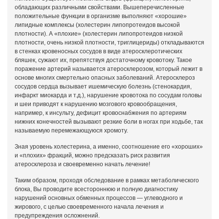
обладающих различными свойствами. Вышеперечисленные
положительные функции в организме выполняют «хорошие»
липидные комплексы (холестерин липопротеидов высокой
плотности). А «плохие» (холестерин липопротеидов низкой
плотности, очень низкой плотности, триглицериды) откладываются
в стенках кровеносных сосудов в виде атеросклеротических
бляшек, сужают их, препятствуя достаточному кровотоку. Такое
поражение артерий называется атеросклерозом, который лежит в
основе многих смертельно опасных заболеваний. Атеросклероз
сосудов сердца вызывает ишемическую болезнь (стенокардия,
инфаркт миокарда и т.д.), нарушение кровотока по сосудам головы
и шеи приводят к нарушению мозгового кровообращения,
например, к инсульту, дефицит кровоснабжения по артериям
нижних конечностей вызывают резкие боли в ногах при ходьбе, так
называемую перемежающуюся хромоту.
Зная уровень холестерина, а именно, соотношение его «хороших»
и «плохих» фракций, можно предсказать риск развития
атеросклероза и своевременно начать лечение!
Таким образом, проходя обследование в рамках метаболического
блока, Вы проводите всестороннюю и полную диагностику
нарушений основных обменных процессов — углеводного и
жирового, с целью своевременного начала лечения и
предупреждения осложнений.