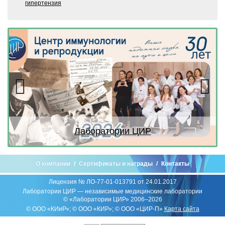
гипертензия
Previous
Next
Лаборатории ЦИР
О компании
Сертификаты и награды
Контакты
Лицензия № ЛО-77-01-013791 от 24.01.2017
Лаборатории ЦИР — независимые медицинские лаборатории
© «Лаборатории ЦИР» 2006–2026
© ООО «КИиР»; © ООО «КИР»; © ООО «ЦИР-П»
Карта сайта