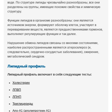
воде. По структуре липиды чрезвычайно разнообразны, все они
разделены на группы, имеющие похожие свойства и химическую
структуру.
Функции липидов в организме разнообразны: они являются
источником энергии, формируют оболочку клеток, участвуют в
переваривании веществ, являются предшественниками гормонов,
выполняют регулирующие функции и так далее.
Нарушение обмена липидов связаны со многими состояниями,
наиболее распространенными являются атеросклероз (и,
следовательно, сердечно-сосудистые заболевания), ожирение,
метаболический синдром.
Липидный профиль
Липидный профиль включает в себя следующие тесты:
Холестерин
ЛПВП
ЛПНП
Триглицериды
Апо-А1 (аполипротеин А1)