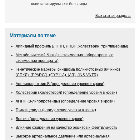
госпитализируемых в больницы.
Все статьи раздела
Материалы по теме
Липидный профиль (ЛПНП, ЛПВП, холестерин, триглицериды)
Метаболический блок (со стоимостью забора крови, со
стоимостью препарата)
Генетические маркеры синдрома поликистозных яичников
(СПКЯ): (PPARG`), (CYP11A), (AR), (INS-VNTR)
Аполипопротеин В (определение уровня в крови)
Холестерин (Холестерол) (определение уровня в крови)
ЛПНП (β-липопротеиды) (определение уровня в крови)
Триглицериды (определение уровня в крови)
Лептин (определение уровня в крови)
Влияние ожирения на качество ооцитов и фертильность
Высокое артериальное давление или артериальная