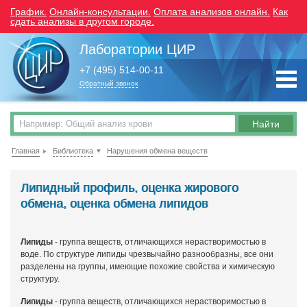
График.
Онлайн-консультации.
Оплата анализов онлайн.
Как
сдать анализы в другом городе.
Лаборатории ЦИР
+7 (495) 514-00-11
Обратный звонок
Главная
Библиотека
Нарушения обмена веществ
Липидный профиль, оценка жирового
обмена, оценка обмена липидов
Липиды
- группа веществ, отличающихся нерастворимостью в
воде. По структуре липиды чрезвычайно разнообразны, все они
разделены на группы, имеющие похожие свойства и химическую
структуру.
Липиды
- группа веществ, отличающихся нерастворимостью в