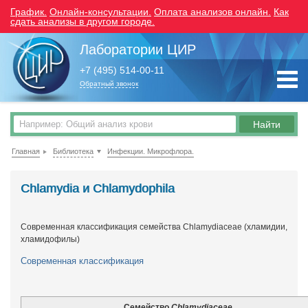
График.
Онлайн-консультации.
Оплата анализов онлайн.
Как
сдать анализы в другом городе.
Лаборатории ЦИР
+7 (495) 514-00-11
Обратный звонок
Главная
Библиотека
Инфекции. Микрофлора.
Chlamydia и Chlamydophila
Современная классификация семейства Chlamydiaceae (хламидии,
хламидофилы)
Современная классификация
Семейство
Chlamydiaceae