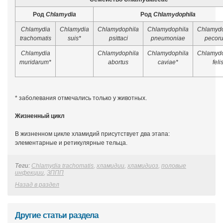
Род
Chlamydia
Род
Chlamydophila
Chlamydia
Chlamydia
Chlamydophila
Chlamydophila
Chlamydo
trachomatis
suis*
psittaci
pneumoniae
pecor
Chlamydia
Chlamydophila
Chlamydophila
Chlamydo
muridarum*
abortus
caviae*
feli
* заболевания отмечались только у животных.
Жизненный цикл
В жизненном цикле хламидий присутствует два этапа:
элементарные и ретикулярные тельца.
Теги:
Chlamydia trachomatis
,
хламидии
,
хламидиоз
,
половые
инфекции
,
ЗППП
Назад в раздел
Другие статьи раздела