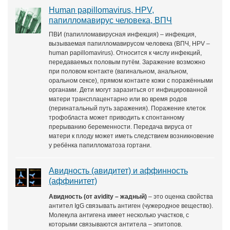
Human papillomavirus, HPV,
папилломавирус человека, ВПЧ
ПВИ (папилломавирусная инфекция) – инфекция,
вызываемая папилломавирусом человека (ВПЧ, HPV –
human papillomavirus). Относится к числу инфекций,
передаваемых половым путём. Заражение возможно
при половом контакте (вагинальном, анальном,
оральном сексе), прямом контакте кожи с поражёнными
органами. Дети могут заразиться от инфицированной
матери трансплацентарно или во время родов
(перинатальный путь заражения). Поражение клеток
трофобласта может приводить к спонтанному
прерыванию беременности. Передача вируса от
матери к плоду может иметь следствием возникновение
у ребёнка папилломатоза гортани.
Авидность (авидитет) и аффинность
(аффинитет)
Авидность (от avidity – жадный)
– это оценка свойства
антител IgG связывать антиген (чужеродное вещество).
Молекула антигена имеет несколько участков, с
которыми связываются антитела – эпитопов.