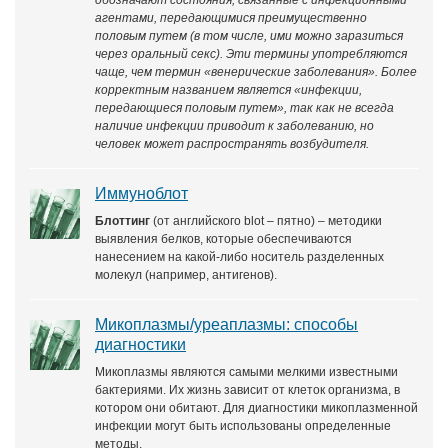
обозначают состояния, связанные с инфекционными
агентами, передающимися преимущественно
половым путем (в том числе, ими можно заразиться
через оральный секс). Эти термины употребляются
чаще, чем термин «венерические заболевания». Более
корректным названием является «инфекции,
передающиеся половым путем», так как не всегда
наличие инфекции приводит к заболеванию, но
человек может распространять возбудителя.
Иммуноблот
Блоттинг
(от английского blot – пятно) – методики
выявления белков, которые обеспечиваются
нанесением на какой-либо носитель разделенных
молекул (например, антигенов).
Микоплазмы/уреаплазмы: способы
диагностики
Микоплазмы являются самыми мелкими известными
бактериями. Их жизнь зависит от клеток организма, в
котором они обитают. Для диагностики микоплазменной
инфекции могут быть использованы определенные
методы.