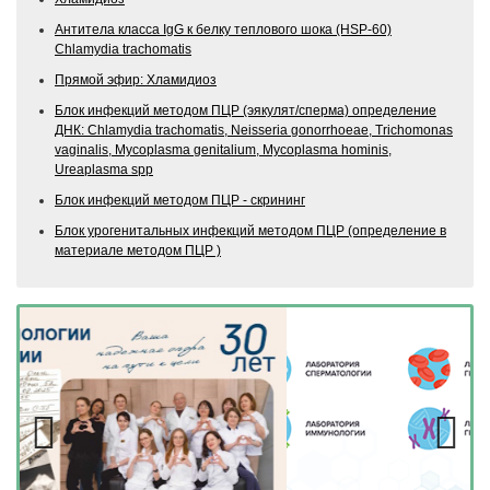
Антитела класса IgG к белку теплового шока (HSP-60)
Chlamydia trachomatis
Прямой эфир: Хламидиоз
Блок инфекций методом ПЦР (эякулят/сперма) определение
ДНК: Chlamydia trachomatis, Neisseria gonorrhoeae, Trichomonas
vaginalis, Mycoplasma genitalium, Mycoplasma hominis,
Ureaplasma spp
Блок инфекций методом ПЦР - скрининг
Блок урогенитальных инфекций методом ПЦР (определение в
материале методом ПЦР )
Previous
Next