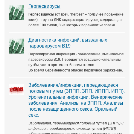
Герпесвирусы
Герпесвирусы
(от греч. "herpes" – ползучее поражение
кожи) – группа ДНК-содержащих вирусов, содержащая
более 100 типов, 8 из которых поражают человека.
Диагностика инфекций, вызванных
парвовирусом B19
Парвовирусная инфенкция - заболевание, вызываемое
парвовирусом В19. Передаётся воздушно-капельным
путём, часто протекает бессимптомно.
Во время беременности опасно первичное заражение.
Заболевания/инфекции, передающиеся
половым путем (ЗППП, ЗПП, ИППП, ИПП).
Урогенитальные инфекции. Венерические
заболевания. Анализы на ЗППП. Анализы
после незащищенного секса. Оральный
секс.
Заболевания, передающиеся половым путем (ЗППП) и
инфекции, передающиеся половым путем (ИППП)