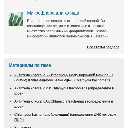
Микрофлора влагалища
Влагалище не является стерильной средой. Во
влагалище, так же, как и в кишечнике и на коже -
множество различных микроорганизмов. Основой
микрофлоры являются молочно-кислые бактерии.
Все статьи раздела
Материалы по теме
Антитела класса IgG к к главному белку наружной мембраны
(MOMP) и плазмидному белку PgP-3 Chlamydia trachomatis
Антитела класса IgM к Chlamydia trachomatis (определение в
крови)
Антитела класса IgA к Chlamydia trachomatis (определение в
крови)
Chlamydia trachomatis (хламидии) (определение ДНК методом
ПЦР )
Хламидиоз