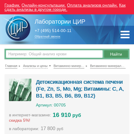
График.
Онлайн-консультации.
Оплата анализов онлайн.
Как
сдать анализы в другом городе.
Лаборатории ЦИР
+7 (495) 514-00-11
Обратный звонок
Главная
Анализы и цены
Витаминно-минеральные комплексы и микроэлементы
Витаминно-минеральные комплексы
Детоксикационная система печени
(Fe, Zn, S, Mо, Mg; Витамины: C, A,
B1, B3, B5, B6, B9, B12)
Артикул: 00705
16 910
в интернет-магазине:
руб
скидка 5%!
17 800
в лаборатории:
руб