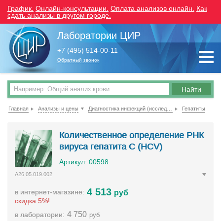
График.
Онлайн-консультации.
Оплата анализов онлайн.
Как
сдать анализы в другом городе.
Лаборатории ЦИР
+7 (495) 514-00-11
Обратный звонок
Главная
Анализы и цены
Диагностика инфекций (исследование крови)
Гепатиты
Количественное определение РНК
вируса гепатита C (HСV)
Артикул: 00598
A26.05.019.002
4 513
в интернет-магазине:
руб
скидка 5%!
4 750
в лаборатории:
руб