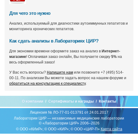
Для чего это нужно
Анализ, используемый для диагностики аутоиммунных гепатитов и
мониторинга хронических гепатитов.
Как сдать анализы в Лабораториях ЦИР?
Для экономии времени оформите заказ на анализ в
Интернет-
магазине
! Оплачивая заказ онлайн, Вы получаете скидку
5%
на
весь оформленный заказ!
У Вас есть вопросы?
Напишите нам
или позвоните +7 (495) 514-
00-11. По анализам Вы можете задать вопрос на нашем форуме и
обратиться на консультацию к специалисту
.
О компании
Сертификаты и награды
Контакты
Лицензия № ЛО-77-01-013791 от 24.01.2017
Лаборатории ЦИР — независимые медицинские лаборатории
© «Лаборатории ЦИР» 2006–2026
© ООО «КИиР»; © ООО «КИР»; © ООО «ЦИР-П»
Карта сайта