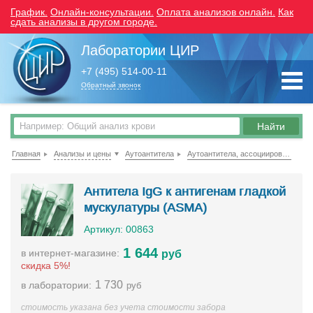
График.
Онлайн-консультации.
Оплата анализов онлайн.
Как
сдать анализы в другом городе.
Лаборатории ЦИР
+7 (495) 514-00-11
Обратный звонок
Главная
Анализы и цены
Аутоантитела
Аутоантитела, ассоциированные с заболеваниями ЖКТ и внутренних органов
Антитела IgG к антигенам гладкой
мускулатуры (ASMA)
Артикул: 00863
1 644
в интернет-магазине:
руб
скидка 5%!
1 730
в лаборатории:
руб
стоимость указана без учета стоимости забора