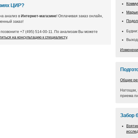
Комму
ориях ЦИР?
Марьи
на анализ в
Интернет-магазине
! Оплачивая заказ онлайн,
Подол
енный заказ!
Будни:
позвоните +7 (495) 514-00-11. По анализам Вы можете
титься на консультацию к специалисту
.
Выходн
Изменени
Подгото
Общие ре
Натощак, 
приема п
Забор 
Взяти
иссле