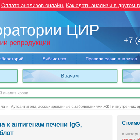
Оплата анализов онлайн.
Как сдать анализы в другом г
оратории ЦИР
+7 (
ии репродукции
абораторий
Библиотека
Правила сдачи анализов
Врачам
ела
Аутоантитела, ассоциированные с заболеваниями ЖКТ и внутренних о
Стоимо
а к антигенам печени IgG,
блот
в интерн
скидка 5