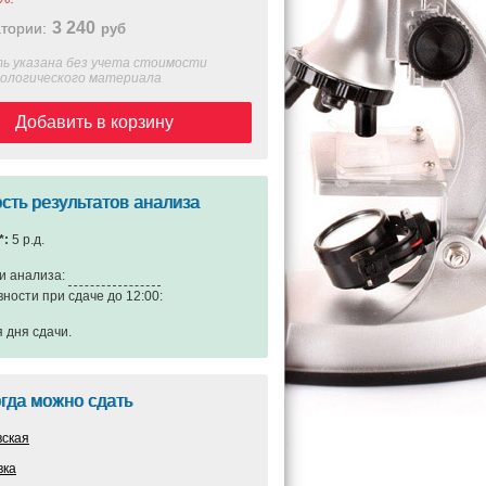
3 240
тории:
руб
ь указана без учета стоимости
иологического материала
Добавить в корзину
сть результатов анализа
*:
5 р.д.
и анализа:
вности при сдаче до 12:00:
я дня сдачи
.
огда можно сдать
вская
вка