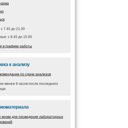
нарка
но
ьск
 с 7.45 до 21.00
ые: с 8.45 до 15.00
я в графике работы
вка к анализу
комендации по сдаче анализов
не менее 8 часов после последнего
ищи.
биоматериала
е крови для проведения лабораторных
дований