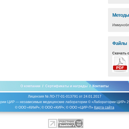
Методы
Иммунобл
Файлы
Скачать 
О компании
Сертификаты и награды
Контакты
Лицензия № ЛО-77-01-013791 от 24.01.2017
рии ЦИР — независимые медицинские лаборатории © «Лаборатории ЦИР» 
© ООО «КИиР»; © ООО «КИР»; © ООО «ЦИР-П»
Карта сайта