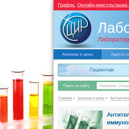
График.
Онлайн-консультации.
Лаб
Лаборатор
Анализы и цены
Адреса л
Пациентам
Поиск по сайту
Главная
Анализы и цены
Аутоантит
Антител
иммуно