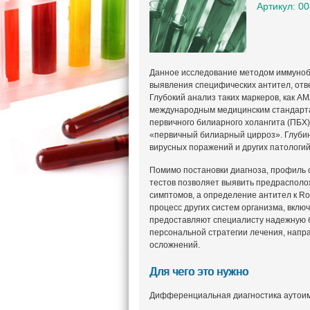
Артикул: 0
Данное исследование методом иммуноб
выявления специфических антител, отв
Глубокий анализ таких маркеров, как A
международным медицинским стандартам
первичного билиарного холангита (ПБХ
«первичный билиарный цирроз». Глубин
вирусных поражений и других патологий
Помимо постановки диагноза, профиль 
тестов позволяет выявить предрасполо
симптомов, а определение антител к Ro
процесс других систем организма, вклю
предоставляют специалисту надежную б
персональной стратегии лечения, напр
осложнений.
Для чего это нужно
Дифференциальная диагностика аутоимм