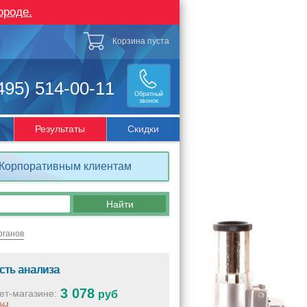
ороде.
Корзина пуста
495) 514-00-11
Обратный
звонок
Результаты
Скидки
Корпоративным клиентам
рганов
сть анализа
3 078
ет-магазине:
руб
%!