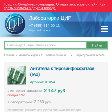
График.
Онлайн-консультации.
Оплата анализов онлайн.
Как
сдать анализы в другом городе.
Лаборатории ЦИР
+7 (495) 514-00-11
Обратный звонок
Главная
Анализы и цены
Гормональные исследования
Поджелудочная железа
Антитела к тирозинфосфатазе
(IA2)
Артикул: 01054
2 147
в интернет-магазине:
руб
скидка 5%!
2 260
в лаборатории:
руб
стоимость указана без учета стоимости забора