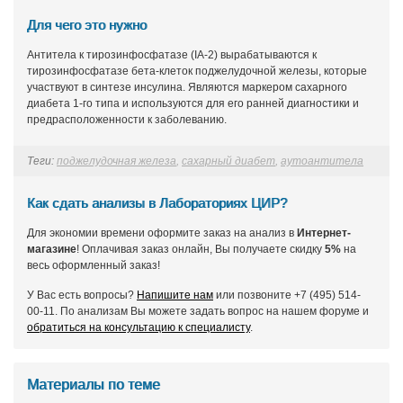
Для чего это нужно
Антитела к тирозинфосфатазе (IA-2) вырабатываются к
тирозинфосфатазе бета-клеток поджелудочной железы, которые
участвуют в синтезе инсулина. Являются маркером сахарного
диабета 1-го типа и используются для его ранней диагностики и
предрасположенности к заболеванию.
Теги:
поджелудочная железа
,
сахарный диабет
,
аутоантитела
Как сдать анализы в Лабораториях ЦИР?
Для экономии времени оформите заказ на анализ в
Интернет-
магазине
! Оплачивая заказ онлайн, Вы получаете скидку
5%
на
весь оформленный заказ!
У Вас есть вопросы?
Напишите нам
или позвоните +7 (495) 514-
00-11. По анализам Вы можете задать вопрос на нашем форуме и
обратиться на консультацию к специалисту
.
Материалы по теме