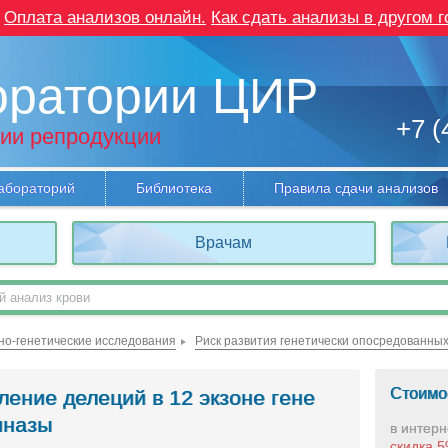
Оплата анализов онлайн.
Как сдать анализы в другом г
оратории ЦИР
+7 (
ии репродукции
абораторий
Библиотека
Правила сдачи анализов
Врачам
но-генетические исследования
Риск развития генетически опосредованны
Стоимо
ение делеций в 12 экзоне гене
иназы
в интерн
скидка 5