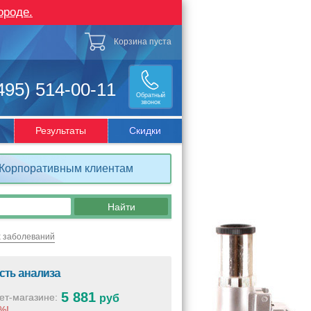
ороде.
Корзина пуста
495) 514-00-11
Обратный
звонок
Результаты
Скидки
Корпоративным клиентам
х заболеваний
сть анализа
5 881
ет-магазине:
руб
%!