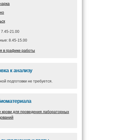
нарка
но
ьск
 7.45-21.00
ые: 8.45-15.00
я в графике работы
вка к анализу
ой подготовки не требуется.
биоматериала
е крови для проведения лабораторных
дований