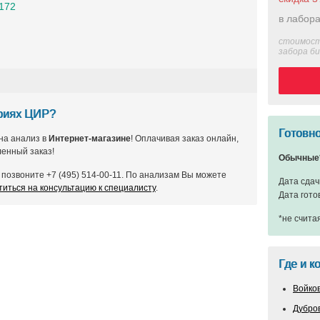
1172
в лабора
стоимост
забора б
ориях ЦИР?
Готовно
на анализ в
Интернет-магазине
! Оплачивая заказ онлайн,
енный заказ!
Обычные
позвоните +7 (495) 514-00-11. По анализам Вы можете
Дата сдач
титься на консультацию к специалисту
.
Дата гото
*не счита
Где и к
Войко
Дубро