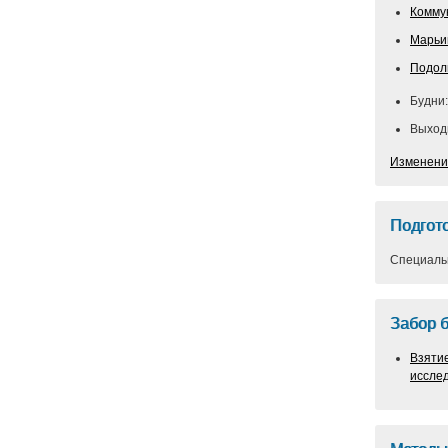
Комму
Марьи
Подол
Будни:
Выходн
Изменени
Подгото
Специальн
Забор 
Взяти
иссле