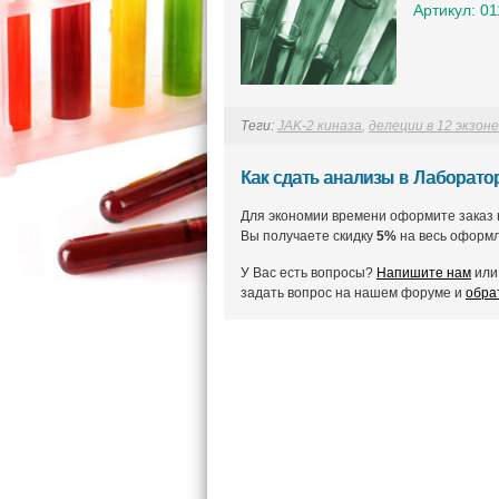
Артикул: 0
Теги:
JAK-2 киназа
,
делеции в 12 экзоне
Как сдать анализы в Лаборат
Для экономии времени оформите заказ 
Вы получаете скидку
5%
на весь оформл
У Вас есть вопросы?
Напишите нам
или 
задать вопрос на нашем форуме и
обра