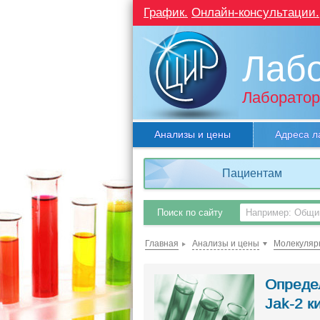
График.
Онлайн-консультации.
Лаб
Лаборатор
Анализы и цены
Адреса л
Пациентам
Поиск по сайту
Главная
Анализы и цены
Молекуляр
Определ
Jak-2 к