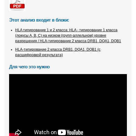
Этот анализ входит в блоки:
HLA типирование 1 и 2 класса: HLA - типирование 1 класса
(локусы А, В, С) на низком (групп-аллельном) уровне
разрешения / HLA-типирование 2 класса DRB1, DQA1, DQB1
HLA-типирование 2 класса DRB1, DQA1, DQB1 (с
расшифровкой результата)
Для чего это нужно