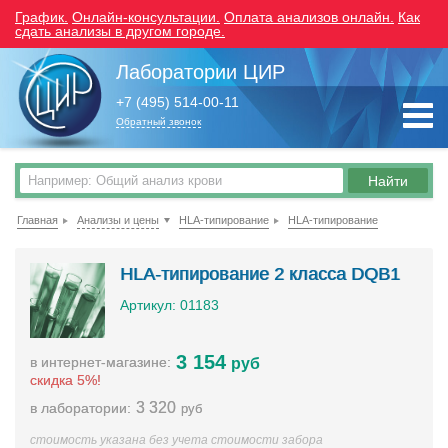
График.
Онлайн-консультации.
Оплата анализов онлайн.
Как
сдать анализы в другом городе.
Лаборатории ЦИР
+7 (495) 514-00-11
Обратный звонок
Главная
Анализы и цены
HLA-типирование
HLA-типирование
HLA-типирование 2 класса DQB1
Артикул: 01183
3 154
в интернет-магазине:
руб
скидка 5%!
3 320
в лаборатории:
руб
стоимость указана без учета стоимости забора