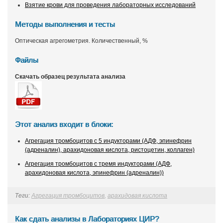
Взятие крови для проведения лабораторных исследований
Методы выполнения и тесты
Оптическая агрегометрия. Количественный, %
Файлы
Скачать образец результата анализа
Этот анализ входит в блоки:
Агрегация тромбоцитов с 5 индукторами (АДФ, эпинефрин
(адреналин), арахидоновая кислота, ристоцетин, коллаген)
Агрегация тромбоцитов с тремя индукторами (АДФ,
арахидоновая кислота, эпинефрин (адреналин))
Теги:
Агрегация тромбоцитов
,
арахидовая кислота
Как сдать анализы в Лабораториях ЦИР?