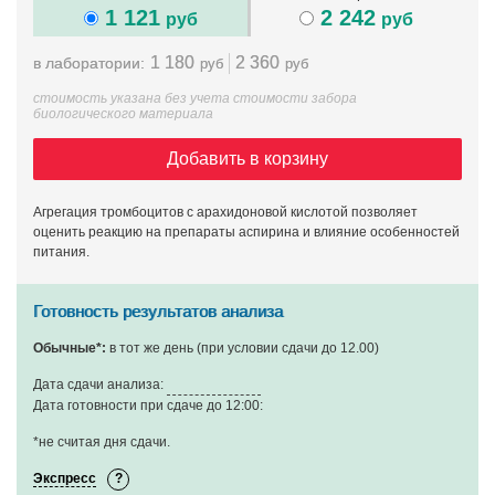
1 121
2 242
руб
руб
1 180
2 360
в лаборатории:
руб
руб
стоимость указана без учета стоимости забора
биологического материала
Добавить в корзину
Агрегация тромбоцитов с арахидоновой кислотой позволяет
оценить реакцию на препараты аспирина и влияние особенностей
питания.
Готовность результатов анализа
Обычные*:
в тот же день (при условии сдачи до 12.00)
Дата сдачи анализа:
Дата готовности при сдаче до 12:00:
*не считая дня сдачи
.
Экспресс