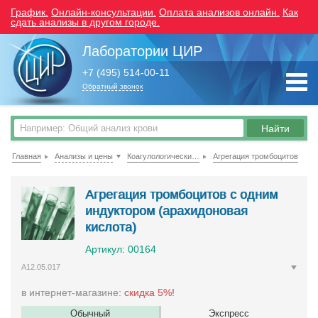
График.
Онлайн-консультации.
Оплата анализов онлайн.
Как
сдать анализы в другом городе.
Лаборатории ЦИР
+7 (495) 514-00-11
Обратный звонок
Главная
Анализы и цены
Коагулологические исследования
Агрегация тромбоцитов
Агрегация тромбоцитов с одним
индуктором (арахидоновая
кислота)
Артикул: 00164
A12.05.017
в интернет-магазине:
скидка 5%!
Обычный
Экспресс