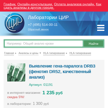
График.
Онлайн-консультации.
Оплата анализов онлайн.
Как
сдать анализы в другом городе.
Лаборатории ЦИР
+7 (495) 514-00-11
Обратный звонок
Главная
Анализы и цены
HLA-типирование
HLA-типирование
Выявление гена-паралога DRB3
(фенотип DR52, качественный
анализ)
Артикул: 01191
1 235
в интернет-магазине:
руб
скидка 5%!
1 300
в лаборатории:
руб