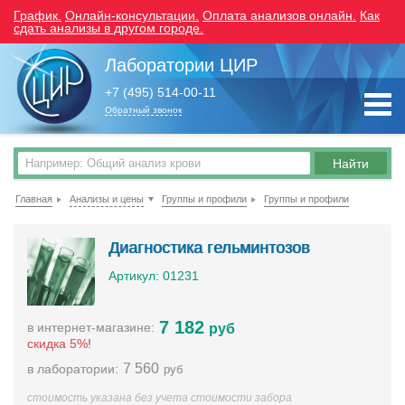
График.
Онлайн-консультации.
Оплата анализов онлайн.
Как
сдать анализы в другом городе.
Лаборатории ЦИР
+7 (495) 514-00-11
Обратный звонок
Главная
Анализы и цены
Группы и профили
Группы и профили
Диагностика гельминтозов
Артикул: 01231
7 182
в интернет-магазине:
руб
скидка 5%!
7 560
в лаборатории:
руб
стоимость указана без учета стоимости забора