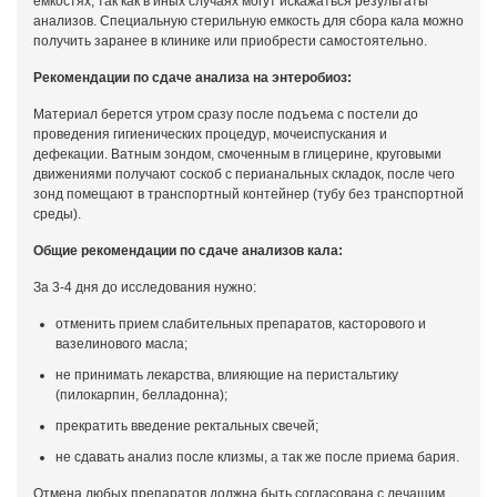
емкостях, так как в иных случаях могут искажаться результаты
анализов. Специальную стерильную емкость для сбора кала можно
получить заранее в клинике или приобрести самостоятельно.
Рекомендации по сдаче анализа на энтеробиоз:
Материал берется утром сразу после подъема с постели до
проведения гигиенических процедур, мочеиспускания и
дефекации. Ватным зондом, смоченным в глицерине, круговыми
движениями получают соскоб с перианальных складок, после чего
зонд помещают в транспортный контейнер (тубу без транспортной
среды).
Общие рекомендации по сдаче анализов кала:
За 3-4 дня до исследования нужно:
отменить прием слабительных препаратов, касторового и
вазелинового масла;
не принимать лекарства, влияющие на перистальтику
(пилокарпин, белладонна);
прекратить введение ректальных свечей;
не сдавать анализ после клизмы, а так же после приема бария.
Отмена любых препаратов должна быть согласована с лечащим