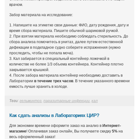
врачом.
Забор материала на исследование:
1. Напишите на этикетке свои данные: ФИО, дату рождения, дату и
время сбора материала. Пишите обычной шариковой ручкой.
2. При взятии материала необходимо соблюдать стерильность. До
сбора анализа помочитесь в унитаз, далее путем естественной
дефекации в подкладное судно соберите испражнения (нужно
проследить, чтобы не попала моча).
3. Кал забирается в специальный контейнер ложечкой в
количестве не более 1/3 объема контейнера. Контейнер плотно
закрывается крышкой.
4. После забора материала контейнер необходимо доставить в
Лаборатории
в течение трех часов
. В течение указанного времени
емкость лучше хранить в холоде.
Теги:
гельминтоз
,
паразитарные инфекции
,
кал
Как сдать анализы в Лабораториях ЦИР?
Для экономии времени оформите заказ на анализ в
Интернет-
магазине
! Оплачивая заказ онлайн, Вы получаете скидку
5%
на
весь оформленный заказ!