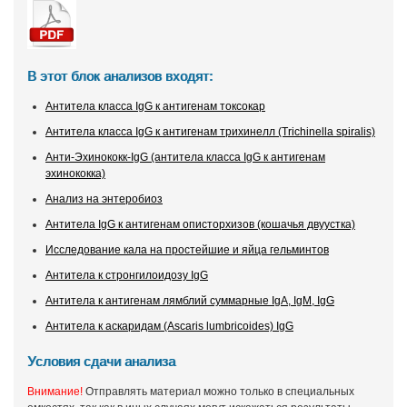
В этот блок анализов входят:
Антитела класса IgG к антигенам токсокар
Антитела класса IgG к антигенам трихинелл (Trichinella spiralis)
Анти-Эхинококк-IgG (антитела класса IgG к антигенам
эхинококка)
Анализ на энтеробиоз
Антитела IgG к антигенам описторхизов (кошачья двуустка)
Исследование кала на простейшие и яйца гельминтов
Антитела к стронгилоидозу IgG
Антитела к антигенам лямблий суммарные IgA, IgM, IgG
Антитела к аскаридам (Ascaris lumbricoides) IgG
Условия сдачи анализа
Внимание!
Отправлять материал можно только в специальных