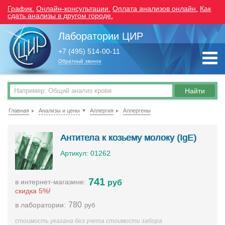
График.
Онлайн-консультации.
Оплата анализов онлайн.
Как
сдать анализы в другом городе.
Лаборатории ЦИР
+7 (495) 514-00-11
Обратный звонок
Главная
Анализы и цены
Аллергия
Аллергены
Антитела к козьему молоку (IgE)
Артикул: 01262
741
в интернет-магазине:
руб
скидка 5%!
780
в лаборатории:
руб
стоимость указана без учета стоимости забора