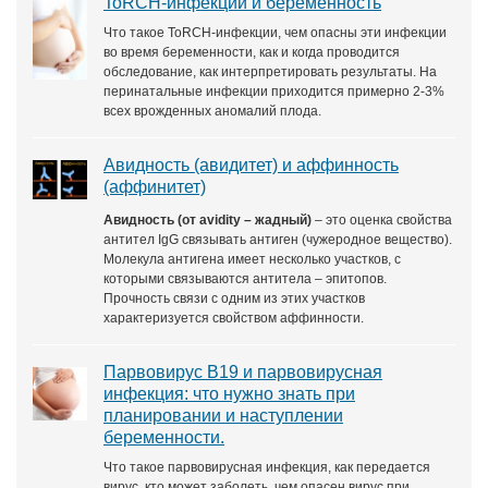
ToRCH-инфекции и беременность
Что такое ToRCH-инфекции, чем опасны эти инфекции
во время беременности, как и когда проводится
обследование, как интерпретировать результаты. На
перинатальные инфекции приходится примерно 2-3%
всех врожденных аномалий плода.
Авидность (авидитет) и аффинность
(аффинитет)
Авидность (от avidity – жадный)
– это оценка свойства
антител IgG связывать антиген (чужеродное вещество).
Молекула антигена имеет несколько участков, с
которыми связываются антитела – эпитопов.
Прочность связи с одним из этих участков
характеризуется свойством аффинности.
Парвовирус B19 и парвовирусная
инфекция: что нужно знать при
планировании и наступлении
беременности.
Что такое парвовирусная инфекция, как передается
вирус, кто может заболеть, чем опасен вирус при