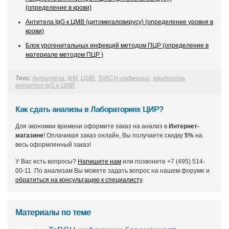
(определение в крови)
Антитела IgG к ЦМВ (цитомегаловирусу) (определение уровня в
крови)
Блок урогенитальных инфекций методом ПЦР (определение в
материале методом ПЦР )
Теги:
Антитела
,
IgМ
,
ЦМВ
,
ToRCH-инфекции
,
авидность
антител IgG к ЦМВ
Как сдать анализы в Лабораториях ЦИР?
Для экономии времени оформите заказ на анализ в
Интернет-
магазине
! Оплачивая заказ онлайн, Вы получаете скидку
5%
на
весь оформленный заказ!
У Вас есть вопросы?
Напишите нам
или позвоните +7 (495) 514-
00-11. По анализам Вы можете задать вопрос на нашем форуме и
обратиться на консультацию к специалисту
.
Материалы по теме