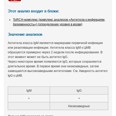
Этот анализ входит в блоки:
ToRCH-комплекс (комплекс анализов «Антитела к инфекциям,
беременность») (определение уровня в крови)
Значение анализов
Антитела класса IgM являются маркерами первичной инфекции
или реактивации инфекции. Антитела класса IgM к ЦМВ
образуются примерно через 2 недели после инфицирования. В
этот момент может не быть антител IgG.
Через некоторое время появляются IgG, которые сохраняются
длительное время. В первое время они низкоавидные, затем
замещаются высокоавидными антителами. См. Авидность антител
IgG к цМВ.
IgM
IgG
+
+
Низкоавидные