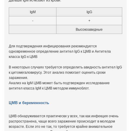
Дальше IgM исчезают из крови.
IgM
IgG
-
+
Высокоавидные
Для подтверждения инфицирования рекомендуется
одновременное определение антител IgG к ЦМВ и Антитела
класса IgG к ЦМВ
В некоторых случаях требуется определить авидность антител IgG
к цитомегаловирусу. Этот анализ помогает оценить сроки
заражения.
Анализ на IgM ЦМВ может быть подтвержден исследование
антител класса IgM к ЦМВ методом иммуноблот.
ЦМВ и беременность
ЦМВ обнаруживается практически у всех, так как инфекция очень
распространена, чаще всего заражение происходит в молодом
возрасте. Если это не так, то требуется крайне внимательное