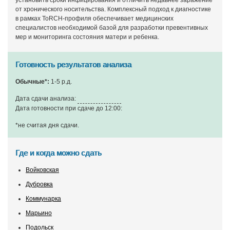
установить сроки инфицирования и отличить недавнее заражение
от хронического носительства. Комплексный подход к диагностике
в рамках ToRCH-профиля обеспечивает медицинских
специалистов необходимой базой для разработки превентивных
мер и мониторинга состояния матери и ребенка.
Готовность результатов анализа
Обычные*:
1-5 р.д.
Дата сдачи анализа:
Дата готовности при сдаче до 12:00:
*не считая дня сдачи
.
Где и когда можно сдать
Войковская
Дубровка
Коммунарка
Марьино
Подольск