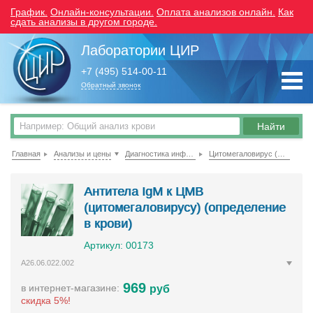
График.
Онлайн-консультации.
Оплата анализов онлайн.
Как
сдать анализы в другом городе.
Лаборатории ЦИР
+7 (495) 514-00-11
Обратный звонок
Главная
Анализы и цены
Диагностика инфекций (исследование крови)
Цитомегаловирус (ЦМВ)
Антитела IgМ к ЦМВ
(цитомегаловирусу) (определение
в крови)
Артикул: 00173
A26.06.022.002
969
в интернет-магазине:
руб
скидка 5%!