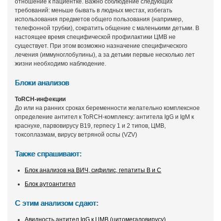
отношение к пациентке. Важно соблюдение следующих
требований: меньше бывать в людных местах, избегать
использования предметов общего пользования (например,
телефонной трубки), сократить общение с маленькими детьми. В
настоящее время специфической профилактики ЦМВ не
существует. При этом возможно назначение специфического
лечения (иммуноглобулины), а за детьми первые несколько лет
жизни необходимо наблюдение.
Блоки анализов
ToRCH-инфекции
До или на ранних сроках беременности желательно комплексное
определение антител к ToRCH-комплексу: антитела IgG и IgM к
краснухе, парвовирусу В19, герпесу 1 и 2 типов, ЦМВ,
токсоплазмам, вирусу ветряной оспы (VZV)
Также спрашивают:
Блок анализов на ВИЧ, сифилис, гепатиты В и С
Блок аутоантител
С этим анализом сдают:
Авидность антител IgG к ЦМВ (цитомегаловирусу)