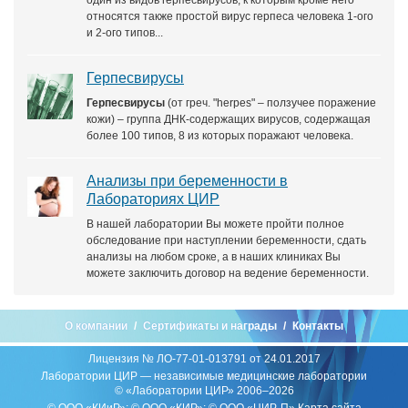
один из видов герпесвирусов, к которым кроме него
относятся также простой вирус герпеса человека 1-ого
и 2-ого типов...
Герпесвирусы
Герпесвирусы
(от греч. "herpes" – ползучее поражение
кожи) – группа ДНК-содержащих вирусов, содержащая
более 100 типов, 8 из которых поражают человека.
Анализы при беременности в
Лабораториях ЦИР
В нашей лаборатории Вы можете пройти полное
обследование при наступлении беременности, сдать
анализы на любом сроке, а в наших клиниках Вы
можете заключить договор на ведение беременности.
О компании
Сертификаты и награды
Контакты
Лицензия № ЛО-77-01-013791 от 24.01.2017
Лаборатории ЦИР — независимые медицинские лаборатории
© «Лаборатории ЦИР» 2006–2026