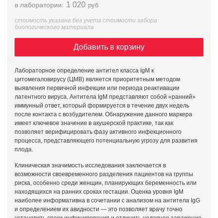
1 020
в лаборатории:
руб
стоимость указана без учета стоимости забора
биологического материала
Добавить в корзину
Лабораторное определение антител класса IgM к
цитомегаловирусу (ЦМВ) является приоритетным методом
выявления первичной инфекции или периода реактивации
латентного вируса. Антитела IgM представляют собой «ранний»
иммунный ответ, который формируется в течение двух недель
после контакта с возбудителем. Обнаружение данного маркера
имеет ключевое значение в акушерской практике, так как
позволяет верифицировать фазу активного инфекционного
процесса, представляющего потенциальную угрозу для развития
плода.
Клиническая значимость исследования заключается в
возможности своевременного разделения пациентов на группы
риска, особенно среди женщин, планирующих беременность или
находящихся на ранних сроках гестации. Оценка уровня IgM
наиболее информативна в сочетании с анализом на антитела IgG
и определением их авидности — это позволяет врачу точно