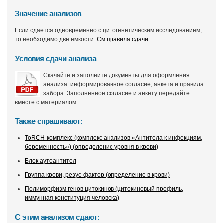
Значение анализов
Если сдается одновременно с цитогенетическим исследованием,
то необходимо две емкости.
См.правила сдачи
Условия сдачи анализа
Скачайте и заполните документы для оформления
анализа: информированное согласие, анкета и правила
забора. Заполненное согласие и анкету передайте
вместе с материалом.
Также спрашивают:
ToRCH-комплекс (комплекс анализов «Антитела к инфекциям,
беременность») (определение уровня в крови)
Блок аутоантител
Группа крови, резус-фактор (определение в крови)
Полиморфизм генов цитокинов (цитокиновый профиль,
иммунная конституция человека)
С этим анализом сдают: