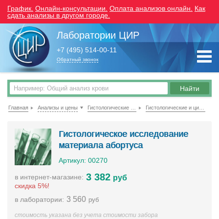
График.
Онлайн-консультации.
Оплата анализов онлайн.
Как
сдать анализы в другом городе.
Лаборатории ЦИР
+7 (495) 514-00-11
Обратный звонок
Главная
Анализы и цены
Гистологические исследования
Гистологические и цитологические исследования
Гистологическое исследование
материала абортуса
Артикул: 00270
3 382
в интернет-магазине:
руб
скидка 5%!
3 560
в лаборатории:
руб
стоимость указана без учета стоимости забора