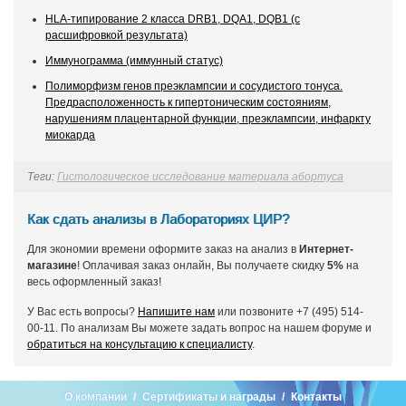
HLA-типирование 2 класса DRB1, DQA1, DQB1 (с
расшифровкой результата)
Иммунограмма (иммунный статус)
Полиморфизм генов преэклампсии и сосудистого тонуса.
Предрасположенность к гипертоническим состояниям,
нарушениям плацентарной функции, преэклампсии, инфаркту
миокарда
Теги:
Гистологическое исследование материала абортуса
Как сдать анализы в Лабораториях ЦИР?
Для экономии времени оформите заказ на анализ в
Интернет-
магазине
! Оплачивая заказ онлайн, Вы получаете скидку
5%
на
весь оформленный заказ!
У Вас есть вопросы?
Напишите нам
или позвоните +7 (495) 514-
00-11. По анализам Вы можете задать вопрос на нашем форуме и
обратиться на консультацию к специалисту
.
О компании
Сертификаты и награды
Контакты