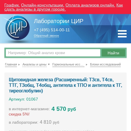
График.
Онлайн-консультации.
Оплата анализов онлайн.
Как
сдать анализы в другом городе.
Лаборатории ЦИР
+7 (495) 514-00-11
Обратный звонок
Главная
Анализы и цены
Гормональные исследования
Блоки исследований
Щитовидная железа (Расширенный: Т3св, Т4св,
ТТГ, Т3общ, Т4общ, антитела к ТПО и антитела к ТГ,
тиреоглобулин)
Артикул: 01067
4 570
в интернет-магазине:
руб
скидка 5%!
4 810
в лаборатории:
руб