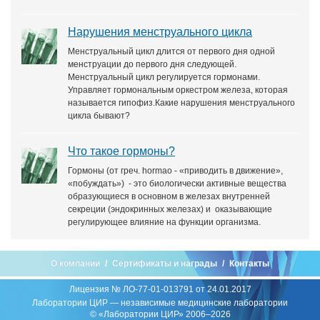
Нарушения менструального цикла
Менструальный цикл длится от первого дня одной
менструации до первого дня следующей.
Менструальный цикл регулируется гормонами.
Управляет гормональным оркестром железа, которая
называется гипофиз.Какие нарушения менструального
цикла бывают?
Что такое гормоны?
Гормоны (от греч. hormao - «приводить в движение»,
«побуждать») - это биологически активные вещества
образующиеся в основном в железах внутренней
секреции (эндокринных железах) и оказывающие
регулирующее влияние на функции организма.
О компании
Сертификаты и награды
Контакты
Лицензия № ЛО-77-01-013791 от 24.01.2017
Лаборатории ЦИР — независимые медицинские лаборатории
© «Лаборатории ЦИР» 2006–2026