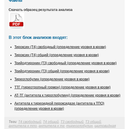
Файлы
Скачать образец результата анализа
В этот блок анализов входят:
Тироксин (Т4) свободный (определение уровня в крови)
Тироксин (Т4) общий (определение уровня в крови)
Трийодтиронин (Т3) свободный (определение уровня в крови)
Трийодтиронин (Т3) общий (определение уровня в крови)
Тиреоглобулин (определение уровня в крови)
ТТГ (тиреотропный гормон) (определение уровня в крови)
АТ-ТГ (антитела к тироглобулину) (определение уровня в крови)
Антитела к тиреоидной пероксидазе (антитела к ТПО)
(определение уровня в крови)
Теги:
Т4 свободный
,
Т4 общий
,
Т3 свободный
,
Т3 общий
,
антитела к тпо
,
антитела к тг
,
тиреоглобулин
,
щитовидная