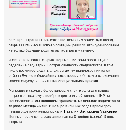
расширяет границы. Как известно, немногим более года назад,
открывая клинику в Новой Москве, мы решили, что будем полезны
не только будущим родителям, но и целым семьям.
И оказались правы, открыв впервые в истории работы ЦИР
отделение педиатрии. Востребованность специалистов, в том
числе возмжность сдать анализы детям привлекает жителей
района Бутово и ближайших новостроек удобством расположения,
качеством услуг и приятными
специальными ценами
.
Мы решили сделать более широким спектр услуг для наших
пациентов, поэтому с ноября в центральной клинике ЦИР на
Новокузнецкой
мы начинаем принимать маленьких пациентов от
первого месяца жизни
. В ноябре в клинике ведет прием врач-
педиатр, детский невролог, к.м.н.
Наталия Викторовна Матюнина
.
Первый прием врача запланирован на 8 ноября (среда). Запись
открыта.