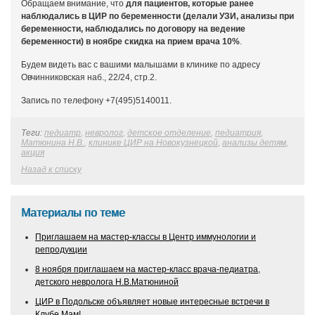
Обращаем внимание, что
для пациентов, которые ранее
наблюдались в ЦИР по беременности (делали УЗИ, анализы при
беременности, наблюдались по договору на ведение
беременности) в ноябре скидка на прием врача 10%
.
Будем видеть вас с вашими малышами в клинике по адресу
Овчинниковская наб., 22/24, стр.2.
Запись по телефону +7(495)5140011.
Теги:
педиатр
,
невролог
,
детское отделение
,
педиатрия
,
Матюнина Н.В.
,
клинике ЦИР на Новокузнецкой
,
анализы детям
,
акция
Назад к списку
Материалы по теме
Приглашаем на мастер-классы в Центр иммунологии и
репродукции
8 ноября приглашаем на мастер-класс врача-педиатра,
детского невролога Н.В.Матюниной
ЦИР в Подольске объявляет новые интересные встречи в
Клубе Мам!