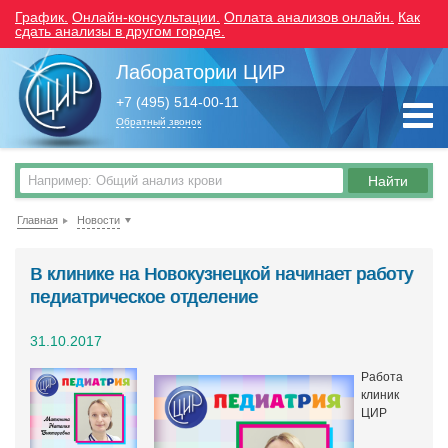
График.
Онлайн-консультации.
Оплата анализов онлайн.
Как
сдать анализы в другом городе.
Лаборатории ЦИР
+7 (495) 514-00-11
Обратный звонок
Главная
Новости
В клинике на Новокузнецкой начинает работу
педиатрическое отделение
31.10.2017
Работа
клиник
ЦИР