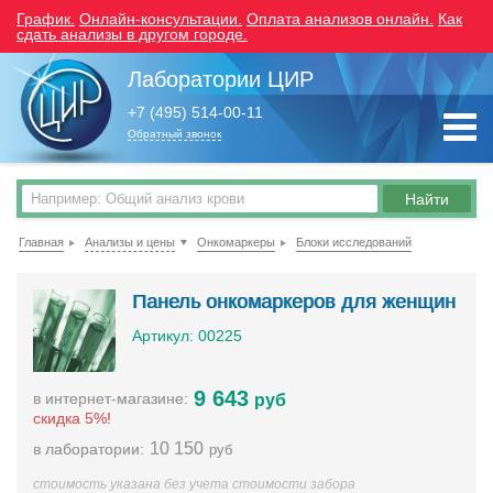
График.
Онлайн-консультации.
Оплата анализов онлайн.
Как
сдать анализы в другом городе.
Лаборатории ЦИР
+7 (495) 514-00-11
Обратный звонок
Главная
Анализы и цены
Онкомаркеры
Блоки исследований
Панель онкомаркеров для женщин
Артикул: 00225
9 643
в интернет-магазине:
руб
скидка 5%!
10 150
в лаборатории:
руб
стоимость указана без учета стоимости забора