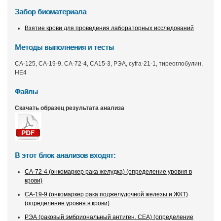
Забор биоматериала
Взятие крови для проведения лабораторных исследований
Методы выполнения и тесты
СА-125, СА-19-9, СА-72-4, СА15-3, РЭА, cyfra-21-1, тиреоглобулин,
HE4
Файлы
Скачать образец результата анализа
В этот блок анализов входят:
CA-72-4 (онкомаркер рака желудка) (определение уровня в
крови)
СА-19-9 (онкомаркер рака поджелудочной железы и ЖКТ)
(определение уровня в крови)
РЭА (раковый эмбриональный антиген, CEA) (определение