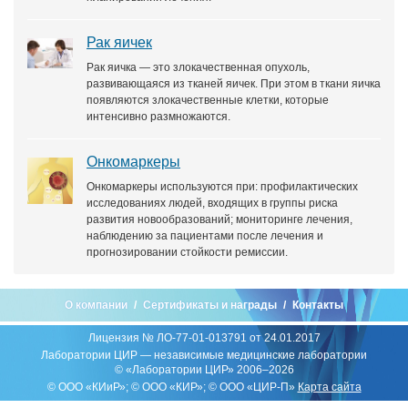
Рак яичек
Рак яичка — это злокачественная опухоль,
развивающаяся из тканей яичек. При этом в ткани яичка
появляются злокачественные клетки, которые
интенсивно размножаются.
Онкомаркеры
Онкомаркеры используются при: профилактических
исследованиях людей, входящих в группы риска
развития новообразований; мониторинге лечения,
наблюдению за пациентами после лечения и
прогнозировании стойкости ремиссии.
О компании
Сертификаты и награды
Контакты
Лицензия № ЛО-77-01-013791 от 24.01.2017
Лаборатории ЦИР — независимые медицинские лаборатории
© «Лаборатории ЦИР» 2006–2026
© ООО «КИиР»; © ООО «КИР»; © ООО «ЦИР-П»
Карта сайта