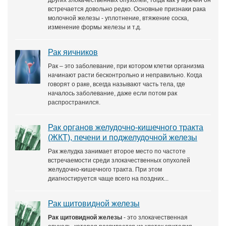
других злокачественных опухолей, тогда как у мужчин он
встречается довольно редко. Основные признаки рака
молочной железы - уплотнение, втяжение соска,
изменение формы железы и т.д.
Рак яичников
Рак – это заболевание, при котором клетки организма
начинают расти бесконтрольно и неправильно. Когда
говорят о раке, всегда называют часть тела, где
началось заболевание, даже если потом рак
распространился.
Рак органов желудочно-кишечного тракта
(ЖКТ), печени и поджелудочной железы
Рак желудка занимает второе место по частоте
встречаемости среди злокачественных опухолей
желудочно-кишечного тракта. При этом
диагностируется чаще всего на поздних...
Рак щитовидной железы
Рак щитовидной железы
- это злокачественная