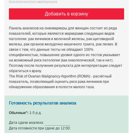
биологического материала
Добавить в корзину
Панель анализов на онкомаркеры для женщин состоит из ряда
показателей, которые являются маркерами следующих видов
патологии: рак яичников и молочной железы, рак щитовидной
железы, рак органов желудочно-кишечного тракта, рак легких. В
связи с тем, что данные тесты не обладают 100%
специфичностью, повышение уровня одного из тестов указывает
на возможный риск патологии (как онкологической, так и нет).
Поэтому после получения результата для интерпретации следует
обратиться к врачу.
The Risk of Ovarian Malignancy Algorithm (ROMA) - расчётный
показатель, позволяющий оценить риск рака яичников при
обнаружении образования в полости малого таза.
Готовность результатов анализа
Обычные*:
1-5 р.д.
Дата сдачи анализа:
Дата готовности при сдаче до 12:00: