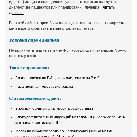
идентификация и определение уровня которых используется в
диагностике пациентов или планировании лечения...
читать
дальше
.
В нашей лаборатории Вы можете сдать анализы на онкомаркеры
как в виде блоков, так и в виде отдельных тестов.
Условия сдачи анализа
Не принимать пищу в течение 4-5 часов до сдачи анализов. Можно
пить воду и чай.
Также спрашивают:
Блок анализов на ВИЧ, сифилис, гепатиты В и С
Расширенная гемостазиограмма
С этим анализом сдают:
Биохимический анализ крови, расширенный
Блок урогенитальных инфекций методом ПЦР (определение в
материале методом ПЦР )
Мазок на онкоцитологию по Папаниколау (шейка матки,
цервикальный канал)(ПАП-мазок)