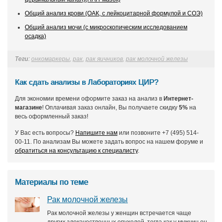
Общий анализ крови (ОАК, с лейкоцитарной формулой и СОЭ)
Общий анализ мочи (с микроскопическим исследованием
осадка)
Теги:
онкомаркеры
,
рак
,
рак яичников
,
рак молочной железы
Как сдать анализы в Лабораториях ЦИР?
Для экономии времени оформите заказ на анализ в
Интернет-
магазине
! Оплачивая заказ онлайн, Вы получаете скидку
5%
на
весь оформленный заказ!
У Вас есть вопросы?
Напишите нам
или позвоните +7 (495) 514-
00-11. По анализам Вы можете задать вопрос на нашем форуме и
обратиться на консультацию к специалисту
.
Материалы по теме
Рак молочной железы
Рак молочной железы у женщин встречается чаще