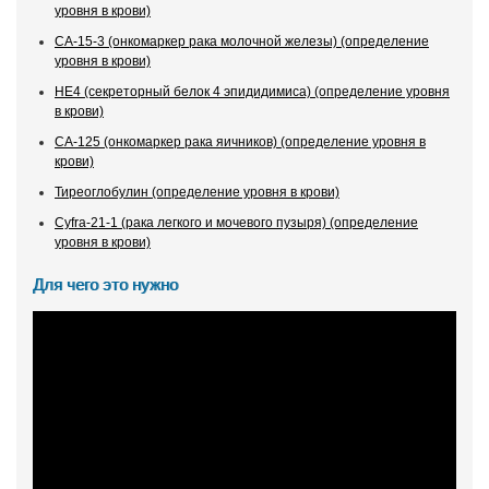
уровня в крови)
CA-15-3 (онкомаркер рака молочной железы) (определение
уровня в крови)
HE4 (секреторный белок 4 эпидидимиса) (определение уровня
в крови)
CA-125 (онкомаркер рака яичников) (определение уровня в
крови)
Тиреоглобулин (определение уровня в крови)
Cyfra-21-1 (рака легкого и мочевого пузыря) (определение
уровня в крови)
Для чего это нужно