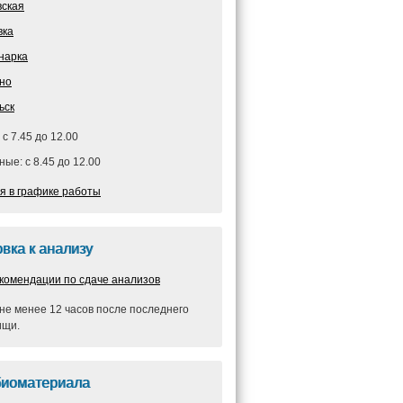
вская
вка
нарка
но
ьск
 с 7.45 до 12.00
ые: с 8.45 до 12.00
я в графике работы
вка к анализу
комендации по сдаче анализов
не менее 12 часов после последнего
ищи.
биоматериала