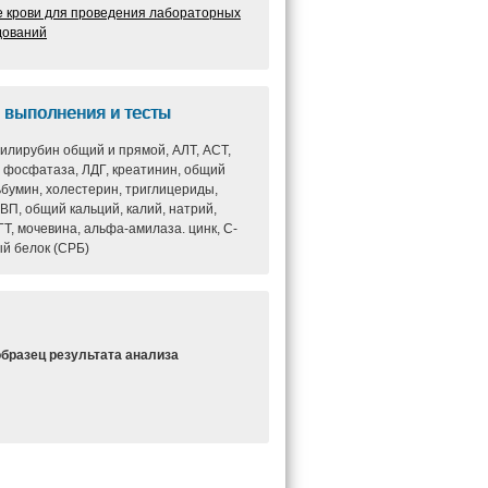
е крови для проведения лабораторных
дований
 выполнения и тесты
билирубин общий и прямой, АЛТ, АСТ,
 фосфатаза, ЛДГ, креатинин, общий
ьбумин, холестерин, триглицериды,
П, общий кальций, калий, натрий,
ГТ, мочевина, альфа-амилаза. цинк, С-
й белок (СРБ)
образец результата анализа