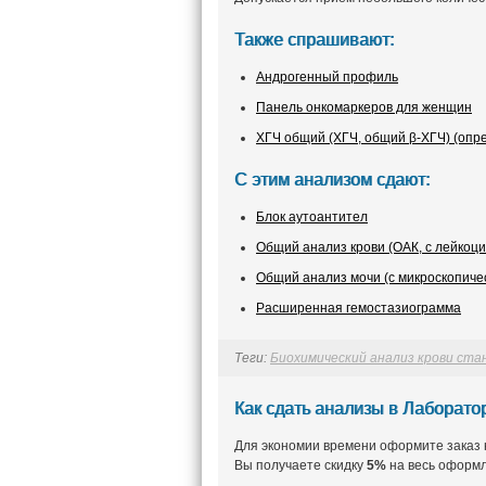
Также спрашивают:
Андрогенный профиль
Панель онкомаркеров для женщин
ХГЧ общий (ХГЧ, общий β-ХГЧ) (опре
С этим анализом сдают:
Блок аутоантител
Общий анализ крови (ОАК, с лейкоц
Общий анализ мочи (с микроскопиче
Расширенная гемостазиограмма
Теги:
Биохимический анализ крови ст
Как сдать анализы в Лаборат
Для экономии времени оформите заказ 
Вы получаете скидку
5%
на весь оформл