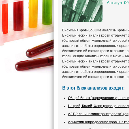
Артикул: 0
Биохимия крови, общие анализы крови и
Биохимический анализ крови отражает 
(белковый обмен, углеводный, жировой
зависит от работы определенных органо
биохимический состав крови отражает р
крови, общие анализы крови и мочи – б
Биохимический анализ крови отражает 
(белковый обмен, углеводный, жировой
зависит от работы определенных органо
биохимический состав крови отражает р
В этот блок анализов входят:
Общий белок (определение уровня в
Натрий, Калий, Хлор (определение у
АЛТ (аланинаминотрансфераза) (опр
Альбумин (определение уровня в кр