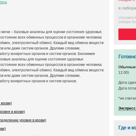
0004
в лабора
стоимост
забора б
 мочи – базовые анализы для оценки состояния здоровья.
состояние всех обменных процессов в организме человека
 обмен, электролитный обмен). Каждый вид обмена веществ
в или даже систем органов. Другими словами,
аботу конкретных органов и систем органов. Биохимия
Готовно
азовые анализы для оценки состояния здоровья.
состояние всех обменных процессов в организме человека
Обычные
 обмен, электролитный обмен). Каждый вид обмена веществ
12.00)
в или даже систем органов. Другими словами,
аботу конкретных органов и систем органов.
Дата сдач
Дата гото
*не счита
 крови)
Экспресс
ровня в крови)
еделение уровня в крови)
Где и к
ови)