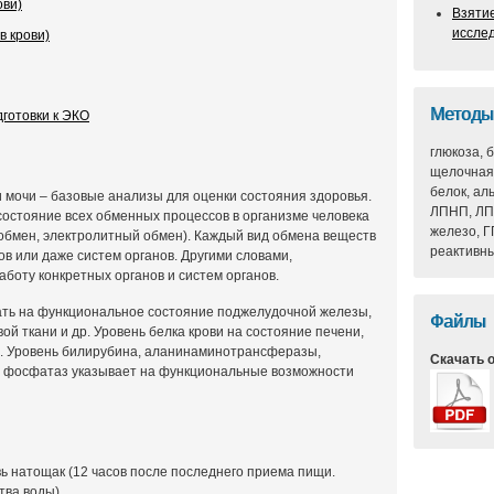
ови)
Взяти
иссле
в крови)
Методы
готовки к ЭКО
глюкоза, 
щелочная
белок, ал
 мочи – базовые анализы для оценки состояния здоровья.
ЛПНП, ЛПВ
состояние всех обменных процессов в организме человека
железо, Г
 обмен, электролитный обмен). Каждый вид обмена веществ
реактивны
в или даже систем органов. Другими словами,
аботу конкретных органов и систем органов.
ать на функциональное состояние поджелудочной железы,
Файлы
ой ткани и др. Уровень белка крови на состояние печени,
др. Уровень билирубина, аланинаминотрансферазы,
Скачать 
 фосфатаз указывает на функциональные возможности
ь натощак (12 часов после последнего приема пищи.
тва воды).