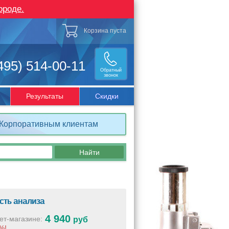
ороде.
Корзина пуста
495) 514-00-11
Обратный
звонок
Результаты
Скидки
Корпоративным клиентам
сть анализа
4 940
ет-магазине:
руб
%!