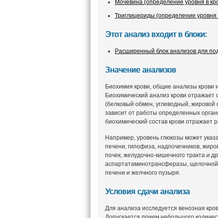
Мочевина (определение уровня в кр
Триглицериды (определение уровня 
Этот анализ входит в блоки:
Расширенный блок анализов для под
Значение анализов
Биохимия крови, общие анализы крови и
Биохимический анализ крови отражает 
(белковый обмен, углеводный, жировой
зависит от работы определенных органо
биохимический состав крови отражает р
Например, уровень глюкозы может указ
печени, гипофиза, надпочечников, жиров
почек, желудочно-кишечного тракта и 
аспартатаминотрансферазы, щелочной
печени и желчного пузыря.
Условия сдачи анализа
Для анализа исследуется венозная кров
Допускается прием небольшого количес