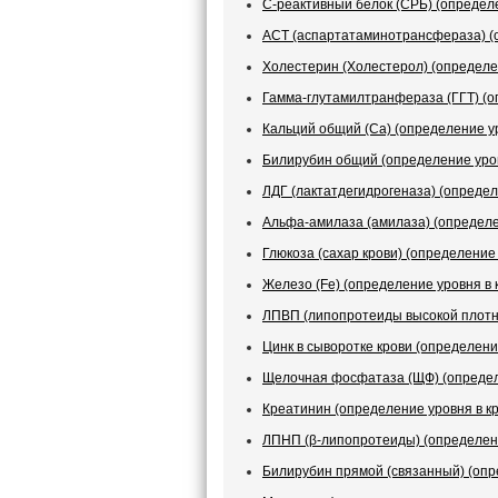
С-реактивный белок (СРБ) (определе
АСТ (аспартатаминотрансфераза) (о
Холестерин (Холестерол) (определен
Гамма-глутамилтранфераза (ГГТ) (о
Кальций общий (Ca) (определение ур
Билирубин общий (определение уров
ЛДГ (лактатдегидрогеназа) (определ
Альфа-амилаза (амилаза) (определе
Глюкоза (сахар крови) (определение 
Железо (Fe) (определение уровня в 
ЛПВП (липопротеиды высокой плотно
Цинк в сыворотке крови (определени
Щелочная фосфатаза (ЩФ) (определе
Креатинин (определение уровня в к
ЛПНП (β-липопротеиды) (определени
Билирубин прямой (связанный) (опр