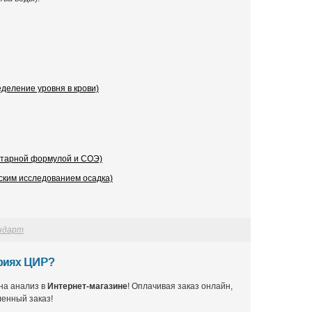
деление уровня в крови)
итарной формулой и СОЭ)
ским исследованием осадка)
андарт
ориях ЦИР?
на анализ в
Интернет-магазине
! Оплачивая заказ онлайн,
енный заказ!