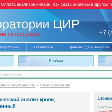
Оплата анализов онлайн.
Как сдать анализы в другом г
оратории ЦИР
+7 (
ии репродукции
абораторий
Библиотека
Правила сдачи анализов
Врачам
кие исследования крови
Блоки исследований
Стоимо
ический анализ крови,
енный
в интерн
скидка 5