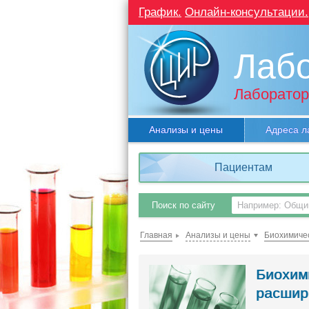
График.
Онлайн-консультации.
Лаб
Лаборатор
Анализы и цены
Адреса л
Пациентам
Поиск по сайту
Главная
Анализы и цены
Биохимичес
Биохим
расшир