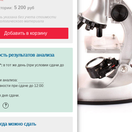
5 200
тории:
руб
ь указана без учета стоимости
иологического материала
Добавить в корзину
сть результатов анализа
*:
в тот же день (при условии сдачи до
и анализа:
вности при сдаче до 12:00:
я дня сдачи
.
огда можно сдать