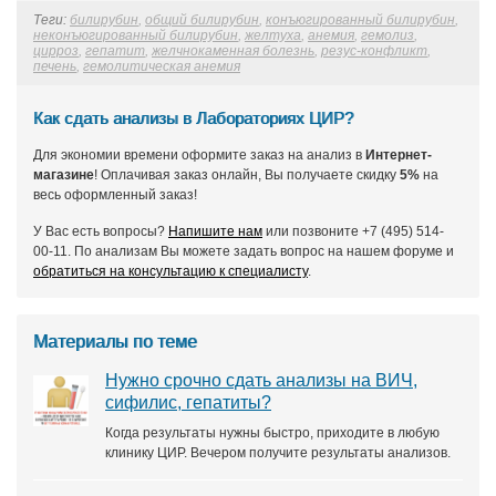
Теги:
билирубин
,
общий билирубин
,
конъюгированный билирубин
,
неконъюгированный билирубин
,
желтуха
,
анемия
,
гемолиз
,
цирроз
,
гепатит
,
желчнокаменная болезнь
,
резус-конфликт
,
печень
,
гемолитическая анемия
Как сдать анализы в Лабораториях ЦИР?
Для экономии времени оформите заказ на анализ в
Интернет-
магазине
! Оплачивая заказ онлайн, Вы получаете скидку
5%
на
весь оформленный заказ!
У Вас есть вопросы?
Напишите нам
или позвоните +7 (495) 514-
00-11. По анализам Вы можете задать вопрос на нашем форуме и
обратиться на консультацию к специалисту
.
Материалы по теме
Нужно срочно сдать анализы на ВИЧ,
сифилис, гепатиты?
Когда результаты нужны быстро, приходите в любую
клинику ЦИР. Вечером получите результаты анализов.