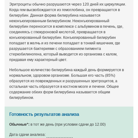
Эритроциты обычно разрушаются через 120 дней их циркуляции.
Когда гем высвобождается из гемоглобина, он превращается в
билирубин. Данная форма билирубина называется
неконъюгированным билирубином. Неконъюгированный
билирубин переносится в комплексе с альбумином в печень, где,
соединяясь с глюкуроновой кислотой, превращается в
конъюгированный билирубин. Конъюгированный билирубин
попадает в желчь и из печени попадает в тонкий кишечник, где
разрушается бактериями с образованием пигмента
стеркобилиногена, который выводится из организма с калом,
придавая ему характерный цвет.
Небольшое количество билирубина каждый день формируется в
нормальном, здоровом организме. Большая его часть (85%)
образуется из поврежденных и разрушенных эритроцитов, а
остальная часть образуется в костном мозге и печени. Общее
содержание обеих форм билирубина называется общим
билирубином.
Готовность результатов анализа
Обычные*:
в тот же день (при условии сдачи до 12.00)
Дата сдачи анализа: