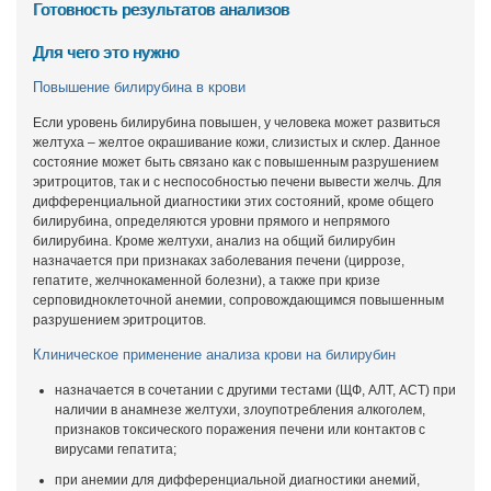
Готовность результатов анализов
Для чего это нужно
Повышение билирубина в крови
Если уровень билирубина повышен, у человека может развиться
желтуха – желтое окрашивание кожи, слизистых и склер. Данное
состояние может быть связано как с повышенным разрушением
эритроцитов, так и с неспособностью печени вывести желчь. Для
дифференциальной диагностики этих состояний, кроме общего
билирубина, определяются уровни прямого и непрямого
билирубина. Кроме желтухи, анализ на общий билирубин
назначается при признаках заболевания печени (циррозе,
гепатите, желчнокаменной болезни), а также при кризе
серповидноклеточной анемии, сопровождающимся повышенным
разрушением эритроцитов.
Клиническое применение анализа крови на билирубин
назначается в сочетании с другими тестами (ЩФ, АЛТ, АСТ) при
наличии в анамнезе желтухи, злоупотребления алкоголем,
признаков токсического поражения печени или контактов с
вирусами гепатита;
при анемии для дифференциальной диагностики анемий,