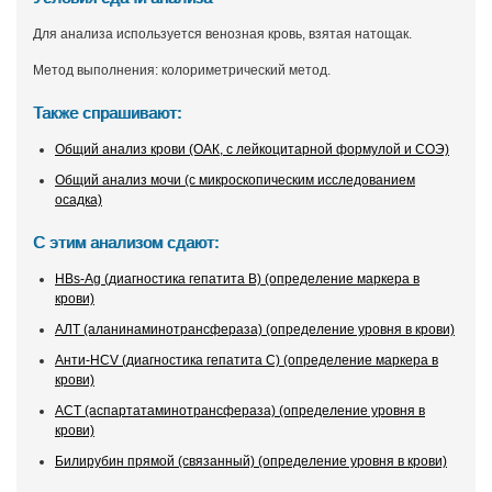
Для анализа используется венозная кровь, взятая натощак.
Метод выполнения: колориметрический метод.
Также спрашивают:
Общий анализ крови (ОАК, с лейкоцитарной формулой и СОЭ)
Общий анализ мочи (с микроскопическим исследованием
осадка)
С этим анализом сдают:
HBs-Ag (диагностика гепатита В) (определение маркера в
крови)
АЛТ (аланинаминотрансфераза) (определение уровня в крови)
Анти-HCV (диагностика гепатита С) (определение маркера в
крови)
АСТ (аспартатаминотрансфераза) (определение уровня в
крови)
Билирубин прямой (связанный) (определение уровня в крови)