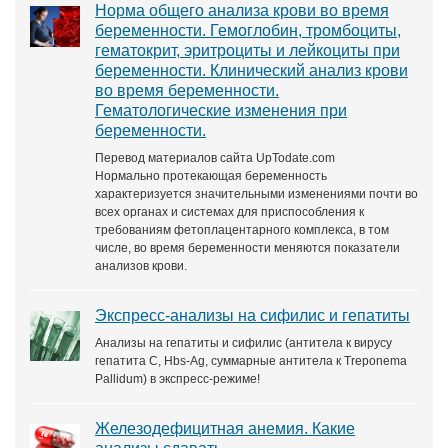
Норма общего анализа крови во время
беременности. Гемоглобин, тромбоциты,
гематокрит, эритроциты и лейкоциты при
беременности. Клинический анализ крови
во время беременности.
Гематологические изменения при
беременности.
Перевод материалов сайта UpTodate.com
Нормально протекающая беременность
характеризуется значительными изменениями почти во
всех органах и системах для приспособления к
требованиям фетоплацентарного комплекса, в том
числе, во время беременности меняются показатели
анализов крови.
Экспресс-анализы на сифилис и гепатиты
Анализы на гепатиты и сифилис (антитела к вирусу
гепатита С, Hbs-Ag, суммарные антитела к Treponema
Pallidum) в экспресс-режиме!
Железодефицитная анемия. Какие