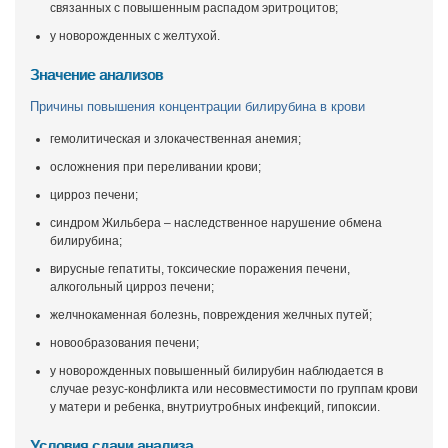
связанных с повышенным распадом эритроцитов;
у новорожденных с желтухой.
Значение анализов
Причины повышения концентрации билирубина в крови
гемолитическая и злокачественная анемия;
осложнения при переливании крови;
цирроз печени;
синдром Жильбера – наследственное нарушение обмена
билирубина;
вирусные гепатиты, токсические поражения печени,
алкогольный цирроз печени;
желчнокаменная болезнь, повреждения желчных путей;
новообразования печени;
у новорожденных повышенный билирубин наблюдается в
случае резус-конфликта или несовместимости по группам крови
у матери и ребенка, внутриутробных инфекций, гипоксии.
Условия сдачи анализа