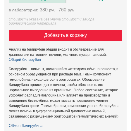
380
760
в лаборатории:
руб
руб
стоимость указана без учета стоимости забора
биологического материала
Добавить в корзину
Анализ на билирубин общий входит в обследование для
диагностики патологии печени, желчного пузыря, анемий.
Общий билирубин
Билирубин – пигмент, являющийся «отходом» обмена веществ, в
основном образующемся при распаде гема. Гем – компонент
гемоглобина, находящегося в эритроцитах. Образование
билирубина происходит в печени, чтобы обеспечить его
нормальное выведение из организма. Любое состояние, которое
ускоряет распад гемоглобина или влияет на производство и
выведение билирубина, может вызвать повышение уровня
билирубина крови. Таким образом, измерение уровня билирубина
может помочь в дифференциальной диагностике анемий,
связанных с разрушением эритроцитов (гемолитических анемий).
Обмен билирубина