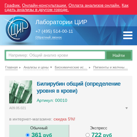
График.
Онлайн-консультации.
Оплата анализов онлайн.
Как
сдать анализы в другом городе.
Лаборатории ЦИР
+7 (495) 514-00-11
Обратный звонок
Главная
Анализы и цены
Биохимические исследования крови
Пигменты и желчные кислоты
Билирубин общий (определение
уровня в крови)
Артикул: 00010
A09.05.021
в интернет-магазине:
скидка 5%!
Обычный
Экспресс
361
722
руб
руб