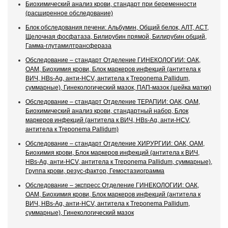
Биохимический анализ крови, стандарт при беременности
(расширенное обследование)
Блок обследования печени: Альбумин, Общий белок, АЛТ, АСТ,
Щелочная фосфатаза, Билирубин прямой, Билирубин общий,
Гамма-глутамилтрансфераза
Обследование – стандарт Отделение ГИНЕКОЛОГИИ: ОАК,
ОАМ, Биохимия крови, Блок маркеров инфекций (антитела к
ВИЧ, HBs-Ag, анти-HCV, антитела к Treponema Pallidum,
суммарные), Гинекологический мазок, ПАП-мазок (шейка матки)
Обследование – стандарт Отделение ТЕРАПИИ: ОАК, ОАМ,
Биохимический анализ крови, стандартный набор, Блок
маркеров инфекций (антитела к ВИЧ, HBs-Ag, анти-HCV,
антитела к Treponema Pallidum)
Обследование – стандарт Отделение ХИРУРГИИ: ОАК, ОАМ,
Биохимия крови, Блок маркеров инфекций (антитела к ВИЧ,
HBs-Ag, анти-HCV, антитела к Treponema Pallidum, суммарные),
Группа крови, резус-фактор, Гемостазиограмма
Обследование – экспресс Отделение ГИНЕКОЛОГИИ: ОАК,
ОАМ, Биохимия крови, Блок маркеров инфекций (антитела к
ВИЧ, HBs-Ag, анти-HCV, антитела к Treponema Pallidum,
суммарные), Гинекологический мазок