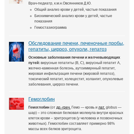
Врач-педиатр, к.м.н.Овсянников Д.Ю.
Общий анализ крови у детей, частые показания
Биохимический анализ крови у детей, частые
показания
Гемостазиограмма
Обследование печени, печеночные пробы,
гепатиты, цирроз, опухоли, гепатоз
Основные заболевания печени и желчевыводящих
путей:
вирусные гепатиты (В, С), вирусный гепатит А,
желчно-каменная болезнь, аутоиммунный гепатит,
жировая инфильтрация печени (жировой гепатоз),
токсический гепатит, холецестит, холангит, опухолевые
заболевания, цирроз печени.
Гемоглобин
Гемоглобин
(от
др.-греч.
Гемо — кровь и
лат.
globus —
шар) – это сложная белковая молекула внутри красных
клеток крови – эритроцитов (у человека и позвоночных
животных). Гемоглобин составляет примерно 98%
массы всех белков эритроцита.