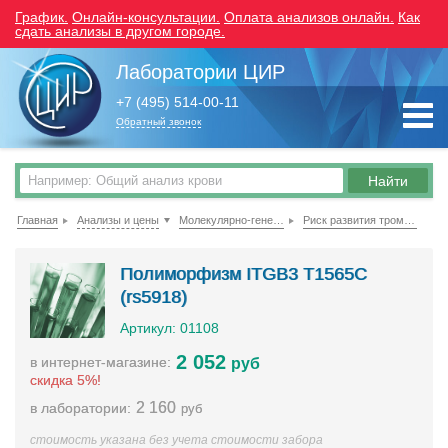
График.
Онлайн-консультации.
Оплата анализов онлайн.
Как
сдать анализы в другом городе.
Лаборатории ЦИР
+7 (495) 514-00-11
Обратный звонок
Главная
Анализы и цены
Молекулярно-генетические исследования
Риск развития тромбоза, сердечно-сосудистых заболеваний, осложнений беременности
Полиморфизм ITGB3 T1565C
(rs5918)
Артикул: 01108
2 052
в интернет-магазине:
руб
скидка 5%!
2 160
в лаборатории:
руб
стоимость указана без учета стоимости забора