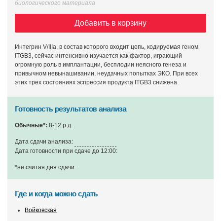
биологического материала
Добавить в корзину
Интегрин V/IIIa, в состав которого входит цепь, кодируемая геном
ITGB3, сейчас интенсивно изучается как фактор, играющий
огромную роль в имплантации, бесплодии неясного генеза и
привычном невынашивании, неудачных попытках ЭКО. При всех
этих трех состояниях эспрессия продукта ITGB3 снижена.
Готовность результатов анализа
Обычные*:
8-12 р.д.
Дата сдачи анализа:
Дата готовности при сдаче до 12:00:
*не считая дня сдачи
.
Где и когда можно сдать
Войковская