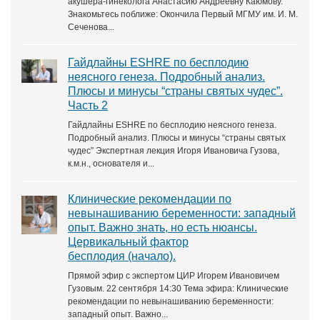
акушера‑гинеколога Анастасию Андреевну Каюмову.
Знакомьтесь поближе: Окончила Первый МГМУ им. И. М.
Сеченова...
Гайдлайны ESHRE по бесплодию
неясного генеза. Подробный анализ.
Плюсы и минусы “страны святых чудес”.
Часть 2
Гайдлайны ESHRE по бесплодию неясного генеза.
Подробный анализ. Плюсы и минусы “страны святых
чудес” Экспертная лекция Игоря Ивановича Гузова,
к.м.н., основателя и...
Клинические рекомендации по
невынашиванию беременности: западный
опыт. Важно знать, но есть нюансы.
Цервикальный фактор
бесплодия (начало).
Прямой эфир с экспертом ЦИР Игорем Ивановичем
Гузовым. 22 сентября 14:30 Тема эфира: Клинические
рекомендации по невынашиванию беременности:
западный опыт. Важно...