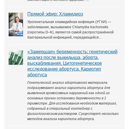
Прямой эфир: Хламидиоз
Урогенитальная хламидийная инфекция (УГХИ) —
заболевание, вызываемое Chlamydia trachomatis
(серотипы D–K), является самой распространённой
бактериальной инфекцией, передающейся...
«Замершая» беременность: генетический
анализ после выкидыша, аборта,
выскабливания. Цитогенетическое
исследование абортуса. Кариотип
абортуса
Генетический анализ абортивного материала
подразумевает анализ кариотипа абортуса для
выявления хромосомных нарушений как одной из
основных причин остановки беременности в 1
триместре. Для исследования необходим материал,
собранный в стерильный контейнер с
физиологическим раствором. Существует несколько
методов анализа кариотипа абортуса.