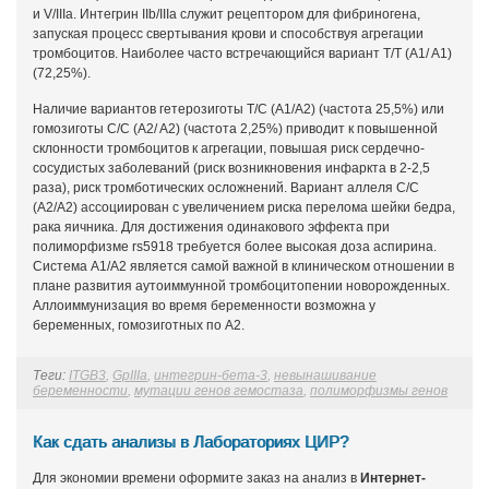
и V/IIIa. Интегрин IIb/IIIa служит рецептором для фибриногена,
запуская процесс свертывания крови и способствуя агрегации
тромбоцитов. Наиболее часто встречающийся вариант T/T (A1/ A1)
(72,25%).
Наличие вариантов гетерозиготы T/C (A1/A2) (частота 25,5%) или
гомозиготы С/С (A2/ A2) (частота 2,25%) приводит к повышенной
склонности тромбоцитов к агрегации, повышая риск сердечно-
сосудистых заболеваний (риск возникновения инфаркта в 2-2,5
раза), риск тромботических осложнений. Вариант аллеля С/С
(A2/A2) ассоциирован с увеличением риска перелома шейки бедра,
рака яичника. Для достижения одинакового эффекта при
полиморфизме rs5918 требуется более высокая доза аспирина.
Система A1/A2 является самой важной в клиническом отношении в
плане развития аутоиммунной тромбоцитопении новорожденных.
Аллоиммунизация во время беременности возможна у
беременных, гомозиготных по A2.
Теги:
ITGB3
,
GpIIIa
,
интегрин-бета-3
,
невынашивание
беременности
,
мутации генов гемостаза
,
полиморфизмы генов
Как сдать анализы в Лабораториях ЦИР?
Для экономии времени оформите заказ на анализ в
Интернет-