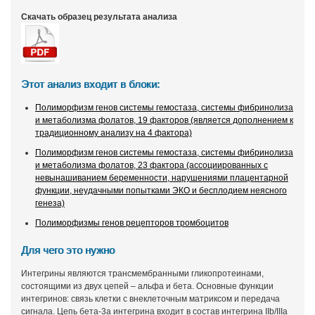
Скачать образец результата анализа
Этот анализ входит в блоки:
Полиморфизм генов системы гемостаза, системы фибринолиза
и метаболизма фолатов, 19 факторов (является дополнением к
традиционному анализу на 4 фактора)
Полиморфизм генов системы гемостаза, системы фибринолиза
и метаболизма фолатов, 23 фактора (ассоциированных с
невынашиванием беременности, нарушениями плацентарной
функции, неудачными попытками ЭКО и бесплодием неясного
генеза)
Полиморфизмы генов рецепторов тромбоцитов
Для чего это нужно
Интегрины являются трансмембранными гликопротеинами,
состоящими из двух цепей – альфа и бета. Основные функции
интегринов: связь клетки с внеклеточным матриксом и передача
сигнала. Цепь бета-3а интегрина входит в состав интегрина IIb/IIIa