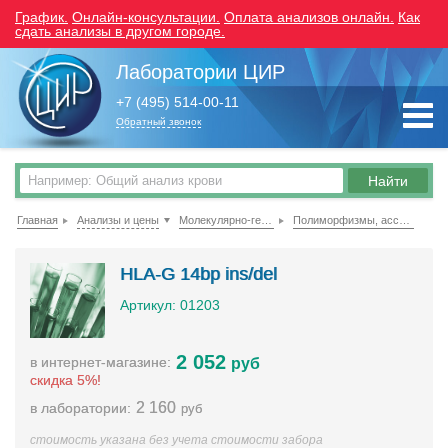
График.
Онлайн-консультации.
Оплата анализов онлайн.
Как
сдать анализы в другом городе.
Лаборатории ЦИР
+7 (495) 514-00-11
Обратный звонок
Главная
Анализы и цены
Молекулярно-генетические исследования
Полиморфизмы, ассоциированные с репродуктивными проблемами
HLA-G 14bp ins/del
Артикул: 01203
2 052
в интернет-магазине:
руб
скидка 5%!
2 160
в лаборатории:
руб
стоимость указана без учета стоимости забора