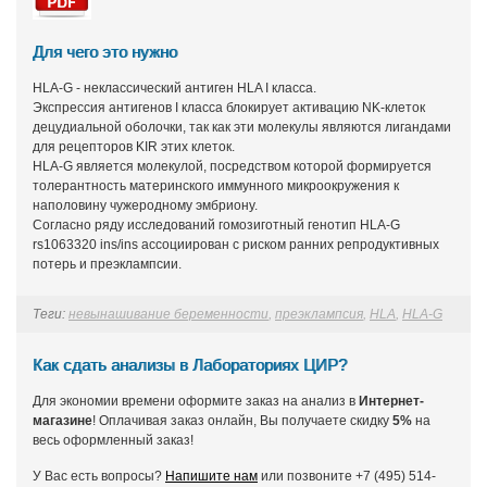
Для чего это нужно
HLA-G - неклассический антиген HLA I класса.
Экспрессия антигенов I класса блокирует активацию NK-клеток
децудиальной оболочки, так как эти молекулы являются лигандами
для рецепторов KIR этих клеток.
HLA-G является молекулой, посредством которой формируется
толерантность материнского иммунного микроокружения к
наполовину чужеродному эмбриону.
Согласно ряду исследований гомозиготный генотип HLA-G
rs1063320 ins/ins ассоциирован с риском ранних репродуктивных
потерь и преэклампсии.
Теги:
невынашивание беременности
,
преэклампсия
,
HLA
,
HLA-G
Как сдать анализы в Лабораториях ЦИР?
Для экономии времени оформите заказ на анализ в
Интернет-
магазине
! Оплачивая заказ онлайн, Вы получаете скидку
5%
на
весь оформленный заказ!
У Вас есть вопросы?
Напишите нам
или позвоните +7 (495) 514-