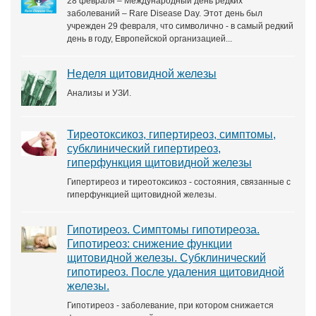
28 февраля – Международный день редких
заболеваний – Rare Disease Day. Этот день был
учрежден 29 февраля, что символично - в самый редкий
день в году, Европейской организацией...
Неделя щитовидной железы
Анализы и УЗИ.
Тиреотоксикоз, гипертиреоз, симптомы,
субклинический гипертиреоз,
гиперфункция щитовидной железы
Гипертиреоз и тиреотоксикоз - состояния, связанные с
гиперфункцией щитовидной железы.
Гипотиреоз. Симптомы гипотиреоза.
Гипотиреоз: снижение функции
щитовидной железы. Субклинический
гипотиреоз. После удаления щитовидной
железы.
Гипотиреоз - заболевание, при котором снижается