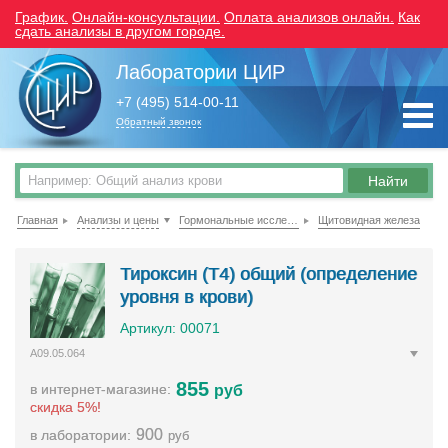
График.
Онлайн-консультации.
Оплата анализов онлайн.
Как
сдать анализы в другом городе.
Лаборатории ЦИР
+7 (495) 514-00-11
Обратный звонок
Главная
Анализы и цены
Гормональные исследования
Щитовидная железа
Тироксин (Т4) общий (определение
уровня в крови)
Артикул: 00071
A09.05.064
855
в интернет-магазине:
руб
скидка 5%!
900
в лаборатории:
руб