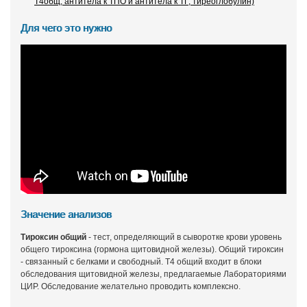
Т4общ, антитела к ТПО и антитела к ТГ, тиреоглобулин)
Для чего это нужно
Значение анализов
Тироксин общий
- тест, определяющий в сыворотке крови уровень
общего тироксина (гормона щитовидной железы). Общий тироксин
- связанный с белками и свободный. Т4 общий входит в блоки
обследования щитовидной железы, предлагаемые Лабораториями
ЦИР. Обследование желательно проводить комплексно.