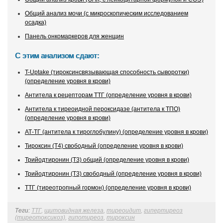
Общий анализ мочи (с микроскопическим исследованием
осадка)
Панель онкомаркеров для женщин
С этим анализом сдают:
T-Uptake (тироксинсвязывающая способность сыворотки)
(определение уровня в крови)
Антитела к рецепторам ТТГ (определение уровня в крови)
Антитела к тиреоидной пероксидазе (антитела к ТПО)
(определение уровня в крови)
АТ-ТГ (антитела к тироглобулину) (определение уровня в крови)
Тироксин (Т4) свободный (определение уровня в крови)
Трийодтиронин (Т3) общий (определение уровня в крови)
Трийодтиронин (Т3) свободный (определение уровня в крови)
ТТГ (тиреотропный гормон) (определение уровня в крови)
Теги:
ТТГ
,
щитовидная железа
,
тиреоидит
,
гипертиреоз
(тиреотоксикоз)
,
гипотиреоз
,
тироксин