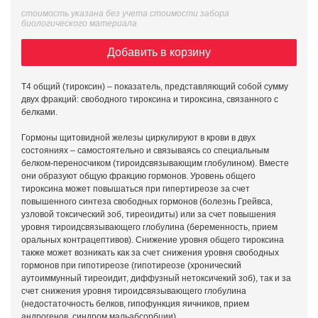
стоимость указана без учета стоимости забора
биологического материала
Добавить в корзину
Т4 общий (тироксин) – показатель, представляющий собой сумму
двух фракций: свободного тироксина и тироксина, связанного с
белками.
Гормоны щитовидной железы циркулируют в крови в двух
состояниях – самостоятельно и связываясь со специальным
белком-переносчиком (тироидсвязывающим глобулином). Вместе
они образуют общую фракцию гормонов. Уровень общего
тироксина может повышаться при гипертиреозе за счет
повышенного синтеза свободных гормонов (болезнь Грейвса,
узловой токсический зоб, тиреоидиты) или за счет повышения
уровня тироидсвязывающего глобулина (беременность, прием
оральных контрацептивов). Снижение уровня общего тироксина
также может возникать как за счет снижения уровня свободных
гормонов при гипотиреозе (гипотиреозе (хронический
аутоиммунный тиреоидит, диффузный нетоксичекий зоб), так и за
счет снижения уровня тироидсвязывающего глобулина
(недостаточность белков, гипофункция яичников, прием
андрогенов, синдром мальабсорбции).