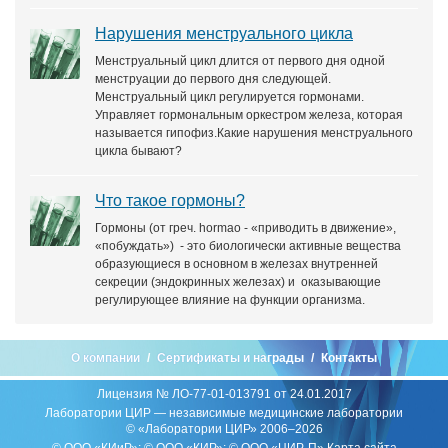
Нарушения менструального цикла
Менструальный цикл длится от первого дня одной
менструации до первого дня следующей.
Менструальный цикл регулируется гормонами.
Управляет гормональным оркестром железа, которая
называется гипофиз.Какие нарушения менструального
цикла бывают?
Что такое гормоны?
Гормоны (от греч. hormao - «приводить в движение»,
«побуждать») - это биологически активные вещества
образующиеся в основном в железах внутренней
секреции (эндокринных железах) и оказывающие
регулирующее влияние на функции организма.
О компании
Сертификаты и награды
Контакты
Лицензия № ЛО-77-01-013791 от 24.01.2017
Лаборатории ЦИР — независимые медицинские лаборатории
© «Лаборатории ЦИР» 2006–2026