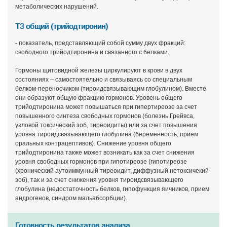
метаболических нарушений.
Т3 общий (трийодтиронин)
- показатель, представляющий собой сумму двух фракций:
свободного трийодтиронина и связанного с белками.
Гормоны щитовидной железы циркулируют в крови в двух
состояниях – самостоятельно и связываясь со специальным
белком-переносчиком (тироидсвязывающим глобулином). Вместе
они образуют общую фракцию гормонов. Уровень общего
трийодтиронина может повышаться при гипертиреозе за счет
повышенного синтеза свободных гормонов (болезнь Грейвса,
узловой токсический зоб, тиреоидиты) или за счет повышения
уровня тироидсвязывающего глобулина (беременность, прием
оральных контрацептивов). Снижение уровня общего
трийодтиронина также может возникать как за счет снижения
уровня свободных гормонов при гипотиреозе (гипотиреозе
(хронический аутоиммунный тиреоидит, диффузный нетоксичекий
зоб), так и за счет снижения уровня тироидсвязывающего
глобулина (недостаточность белков, гипофункция яичников, прием
андрогенов, синдром мальабсорбции).
Готовность результатов анализа