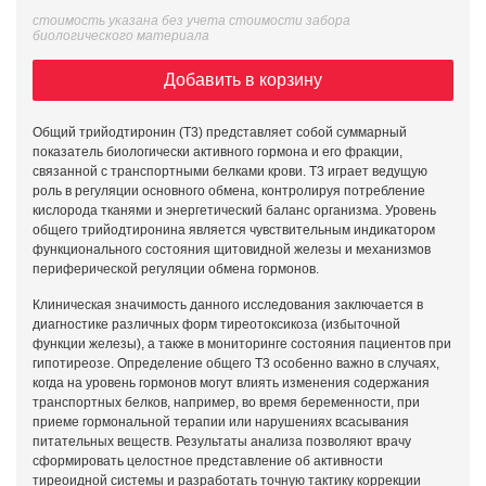
стоимость указана без учета стоимости забора
биологического материала
Добавить в корзину
Общий трийодтиронин (Т3) представляет собой суммарный
показатель биологически активного гормона и его фракции,
связанной с транспортными белками крови. Т3 играет ведущую
роль в регуляции основного обмена, контролируя потребление
кислорода тканями и энергетический баланс организма. Уровень
общего трийодтиронина является чувствительным индикатором
функционального состояния щитовидной железы и механизмов
периферической регуляции обмена гормонов.
Клиническая значимость данного исследования заключается в
диагностике различных форм тиреотоксикоза (избыточной
функции железы), а также в мониторинге состояния пациентов при
гипотиреозе. Определение общего Т3 особенно важно в случаях,
когда на уровень гормонов могут влиять изменения содержания
транспортных белков, например, во время беременности, при
приеме гормональной терапии или нарушениях всасывания
питательных веществ. Результаты анализа позволяют врачу
сформировать целостное представление об активности
тиреоидной системы и разработать точную тактику коррекции