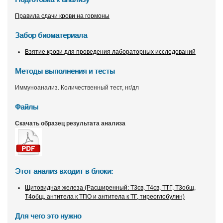
Правила сдачи крови на гормоны
Забор биоматериала
Взятие крови для проведения лабораторных исследований
Методы выполнения и тесты
Иммуноанализ. Количественный тест, нг/дл
Файлы
Скачать образец результата анализа
Этот анализ входит в блоки:
Щитовидная железа (Расширенный: Т3св, Т4св, ТТГ, Т3общ,
Т4общ, антитела к ТПО и антитела к ТГ, тиреоглобулин)
Для чего это нужно