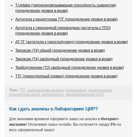
T-Uptake (тироксинсвязывающая способность сыворотки)
(определение уровня в крови)
Антитела к рецепторам ТТГ (определение уровня в крови)
Антитела к тиреоидной пероксидазе (антитела к ТПО)
(определение уровня в крови)
АТ-ТГ (антитела к тироглобулину) (определение уровня в крови)
Тироксин (Т4) общий (определение уровня в крови)
Тироксин (Т4) свободный (определение уровня в крови)
Трийодтиронин (Т3) свободный (определение уровня в крови)
ТТГ (тиреотропный гормон) (определение уровня в крови)
Теги:
ТТГ
,
щитовидная железа
,
тиреоидит
,
гипертиреоз
(тиреотоксикоз)
,
гипотиреоз
,
трийодтиронин (т3)
Как сдать анализы в Лабораториях ЦИР?
Для экономии времени оформите заказ на анализ в
Интернет-
магазине
! Оплачивая заказ онлайн, Вы получаете скидку
5%
на
весь оформленный заказ!