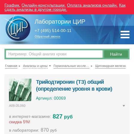
График.
Онлайн-консультации.
Оплата анализов онлайн.
Как
сдать анализы в другом городе.
Лаборатории ЦИР
+7 (495) 514-00-11
Обратный звонок
Главная
Анализы и цены
Гормональные исследования
Щитовидная железа
Трийодтиронин (Т3) общий
(определение уровня в крови)
Артикул: 00069
A09.05.060
827
в интернет-магазине:
руб
скидка 5%!
870
в лаборатории:
руб